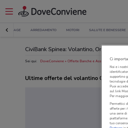
BRICOLAGE
ARREDAMENTO
MOTORI
SALUTE E BENESSERE
CiviBank Spinea: Volantino, Orari di apert
Ci importa
Sei qui:
DoveConviene
Offerte Banche e Assicurazioni a Spi
Noi e i nostr
identificato
supportino g
Ultime offerte del volantino CiviBank
tecnologie d
Puoi accede
sul link Mos
Per maggiori
Permettici d
offerte per 
una serie di
piattaforme 
tuo consenso
Partners
in 