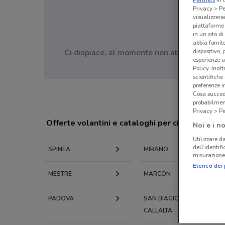
Privacy > Pe
visualizzera
piattaforme 
in un sito d
abbia fornit
dispositivo,
Ci dispiace, al momento non abbiamo pubblic
esperienze a
Policy. Inolt
scientifiche
preferenze 
Cosa succede
probabilmen
Privacy > Pe
Offerte volantini e cataloghi per città nelle vi
Noi e i no
Utilizzare da
dell’identif
SPINEA
MIRANO
misurazione 
Elenco dei 
MESTRE
MARCON
PADOVA
SAN BIAGIO DI
CALLALTA