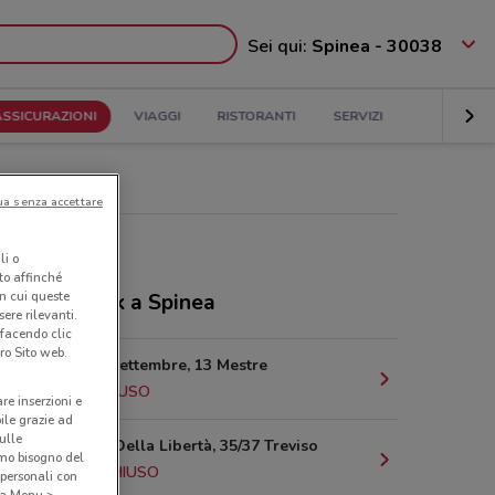
Sei qui:
Spinea - 30038
ASSICURAZIONI
VIAGGI
RISTORANTI
SERVIZI
ua senza accettare
li o
nto affinché
in cui queste
ozi CiviBank a Spinea
ere rilevanti.
 facendo clic
ro Sito web.
Riviera Xx Settembre, 13 Mestre
5.4 km
CHIUSO
are inserzioni e
bile grazie ad
sulle
Via Martiri Della Libertà, 35/37 Treviso
amo bisogno del
20.5 km
CHIUSO
 personali con
o a Menu >