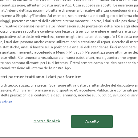
rsonalizzazione, all’interno della nostra App. Cosa succede se accetti: Le inserzioni pu
i all'interno dell’app potranno trattare di argomenti relativi alla tua cronologia di na
esterne a Shopfully/Tiendeo. Ad esempio, se un servizio a noi collegato ci informa ch
i viaggi, potremo mostrarti delle offerte a tema vacanze. Inoltre, i dati sulla posizione 
o il relativo consenso) insieme alle informazioni sulle prestazioni della rete e agli ident
Civ
 possono essere raccolte e condivisi con terze parti per comprendere e migliorare la conn
ato volantini nella tua zona. Riprova più tardi.
pplicative sulle delle reti wireless, come meglio indicato nel paragrafo 13.b della no
re, i tuoi dati possono anche essere utilizzati per la creazione di report, ricerche di mer
 e statistiche, analisi basate sulla posizione e analisi delle tendenze. Puoi modificare l
in qualsiasi momento accedendo a Menu > Privacy > Personalizzazione all'interno del
 se rifiuti: Continuerai a visualizzare annunci pubblicitari, ma riguarderanno argome
te non saranno rilevanti per i tuoi interessi. Potrai sempre cambiare idea accedendo
rsonalizzazione all'interno della nostra App.
cinanze
stri partner trattiamo i dati per fornire:
ti di geolocalizzazione precisi. Scansione attiva delle caratteristiche del dispositivo ai 
icazione. Archiviare informazioni su dispositivo e/o accedervi. Pubblicità e contenuti per
MARGHERA
VENEZIA
delle prestazioni dei contenuti e degli annunci, ricerche sul pubblico, sviluppo di servi
partner
TREVISO
PIOVE DI SACCO
Mostra finalità
Accetto
CASTELFRANCO
ALBIGNASEGO
VENETO