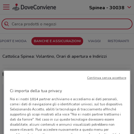
Spinea - 30038
SPORT E MODA
BANCHE E ASSICURAZIONI
VIAGGI
RISTORANTI
Cattolica Spinea: Volantino, Orari di apertura e Indirizzi
Ultime offerte del volantino Cattolica
Continua senza accettare
Ci importa della tua privacy
Noi e i nostri
1014
partner archiviamo e accediamo ai dati personali,
come i dati di navigazione gli o identificatori univoci, sul tuo dispositivo.
Selezionando Accetto, abiliti le tecnologie di tracciamento affinché
supportino gli scopi mostrati alla voce "Noi e i nostri partner trattiamo i
dati da fornire". Nel caso in cui queste tecnologie dovessero essere
disabilitate, alcuni contenuti e annunci visualizzati potrebbero non
essere rilevanti. Puoi accedere nuovamente a questo menu per