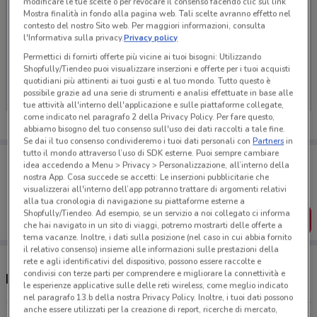
modificare le tue scelte o per revocare il consenso facendo clic sul link
Mostra finalità in fondo alla pagina web. Tali scelte avranno effetto nel
contesto del nostro Sito web. Per maggiori informazioni, consulta
l'Informativa sulla privacy.
Privacy policy
Ci dispiace, al momento non abbiamo pubblicato
Permettici di fornirti offerte più vicine ai tuoi bisogni: Utilizzando
Shopfully/Tiendeo puoi visualizzare inserzioni e offerte per i tuoi acquisti
volantini nella tua zona. Riprova più tardi.
quotidiani più attinenti ai tuoi gusti e al tuo mondo. Tutto questo è
possibile grazie ad una serie di strumenti e analisi effettuate in base alle
tue attività all'interno dell'applicazione e sulle piattaforme collegate,
come indicato nel paragrafo 2 della Privacy Policy. Per fare questo,
abbiamo bisogno del tuo consenso sull'uso dei dati raccolti a tale fine.
Se dai il tuo consenso condivideremo i tuoi dati personali con
Partners
in
tutto il mondo attraverso l’uso di SDK esterne. Puoi sempre cambiare
Porta DoveConviene sempre con te!
idea accedendo a Menu > Privacy > Personalizzazione, all’interno della
Puoi trovare le migliori offerte dei negozi vicino a te,
nostra App. Cosa succede se accetti: Le inserzioni pubblicitarie che
salvarle e creare la tua lista del risparmio, comodamente
visualizzerai all'interno dell’app potranno trattare di argomenti relativi
dal tuo cellulare.
alla tua cronologia di navigazione su piattaforme esterne a
Shopfully/Tiendeo. Ad esempio, se un servizio a noi collegato ci informa
SCARICA L’APP
che hai navigato in un sito di viaggi, potremo mostrarti delle offerte a
tema vacanze. Inoltre, i dati sulla posizione (nel caso in cui abbia fornito
il relativo consenso) insieme alle informazioni sulle prestazioni della
rete e agli identificativi del dispositivo, possono essere raccolte e
condivisi con terze parti per comprendere e migliorare la connettività e
Negozi Cattolica a Spinea
le esperienze applicative sulle delle reti wireless, come meglio indicato
nel paragrafo 13.b della nostra Privacy Policy. Inoltre, i tuoi dati possono
anche essere utilizzati per la creazione di report, ricerche di mercato,