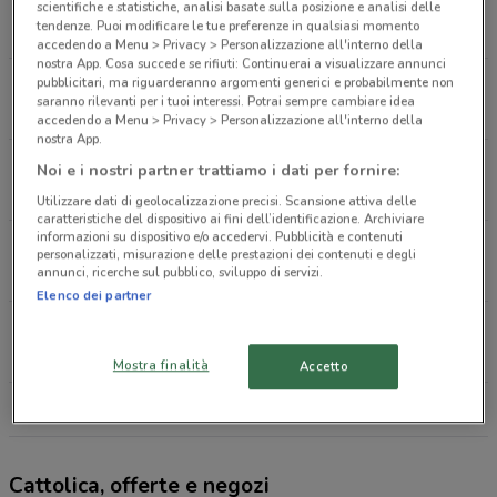
Via Cristoforo Colombo, 20 Mirano
scientifiche e statistiche, analisi basate sulla posizione e analisi delle
tendenze. Puoi modificare le tue preferenze in qualsiasi momento
4.3 km
CHIUSO
accedendo a Menu > Privacy > Personalizzazione all'interno della
nostra App. Cosa succede se rifiuti: Continuerai a visualizzare annunci
pubblicitari, ma riguarderanno argomenti generici e probabilmente non
Via Pia, 15 Mogliano Veneto
saranno rilevanti per i tuoi interessi. Potrai sempre cambiare idea
9.4 km
accedendo a Menu > Privacy > Personalizzazione all'interno della
nostra App.
Via E. Montale, 4 Cazzago
Noi e i nostri partner trattiamo i dati per fornire:
9.4 km
Utilizzare dati di geolocalizzazione precisi. Scansione attiva delle
caratteristiche del dispositivo ai fini dell’identificazione. Archiviare
informazioni su dispositivo e/o accedervi. Pubblicità e contenuti
Via Venezia, 48 Scorzé
personalizzati, misurazione delle prestazioni dei contenuti e degli
annunci, ricerche sul pubblico, sviluppo di servizi.
9.7 km
CHIUSO
Elenco dei partner
Via Garibaldi, 16 Dolo
10.5 km
Mostra finalità
Accetto
Tutti i negozi Cattolica
Cattolica, offerte e negozi