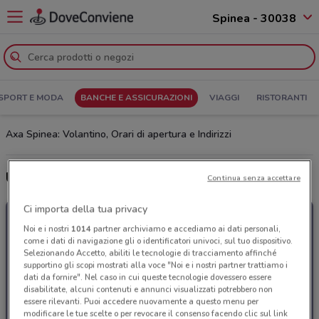
Spinea - 30038
SPORT E MODA
BANCHE E ASSICURAZIONI
VIAGGI
RISTORANTI
Axa Spinea: Volantino, Orari di apertura e Indirizzi
Ultime offerte del volantino Axa
Continua senza accettare
Ci importa della tua privacy
Noi e i nostri
1014
partner archiviamo e accediamo ai dati personali,
come i dati di navigazione gli o identificatori univoci, sul tuo dispositivo.
Selezionando Accetto, abiliti le tecnologie di tracciamento affinché
supportino gli scopi mostrati alla voce "Noi e i nostri partner trattiamo i
dati da fornire". Nel caso in cui queste tecnologie dovessero essere
disabilitate, alcuni contenuti e annunci visualizzati potrebbero non
essere rilevanti. Puoi accedere nuovamente a questo menu per
modificare le tue scelte o per revocare il consenso facendo clic sul link