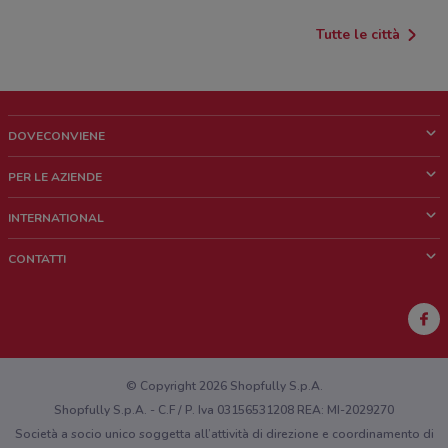
Tutte le città
DOVECONVIENE
Cos'è DoveConviene
PER LE AZIENDE
Chi siamo
Cosa facciamo
INTERNATIONAL
News e media
Richieste commerciali e marketing
Brazil
CONTATTI
Lavora con noi
Mexico
Segnalazione punto vendita
France
Segnalazione Volantino
Australia
Hai un malfunzionamento sul web o sull'app?
New Zealand
© Copyright 2026 Shopfully S.p.A.
Shopfully S.p.A. - C.F / P. Iva 03156531208 REA: MI-2029270
Società a socio unico soggetta all’attività di direzione e coordinamento di