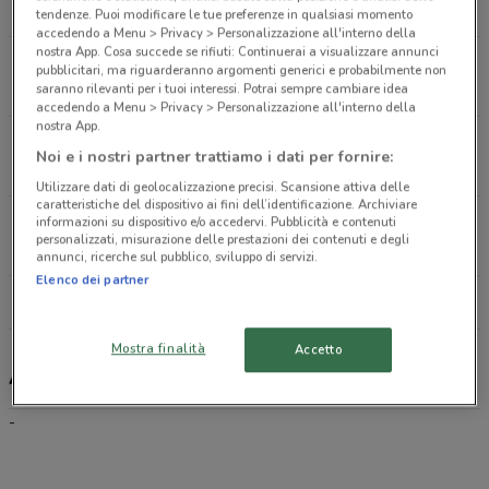
14.6 km
tendenze. Puoi modificare le tue preferenze in qualsiasi momento
accedendo a Menu > Privacy > Personalizzazione all'interno della
nostra App. Cosa succede se rifiuti: Continuerai a visualizzare annunci
Via Regia, 14 Vigonza
pubblicitari, ma riguarderanno argomenti generici e probabilmente non
17.9 km
saranno rilevanti per i tuoi interessi. Potrai sempre cambiare idea
accedendo a Menu > Privacy > Personalizzazione all'interno della
nostra App.
Vicolo Montegrappa, 1 Treviso
Noi e i nostri partner trattiamo i dati per fornire:
20.2 km
CHIUSO
Utilizzare dati di geolocalizzazione precisi. Scansione attiva delle
caratteristiche del dispositivo ai fini dell’identificazione. Archiviare
Via Tiso Da Camposampiero, 10/A Camposampiero
informazioni su dispositivo e/o accedervi. Pubblicità e contenuti
personalizzati, misurazione delle prestazioni dei contenuti e degli
20.3 km
CHIUSO
annunci, ricerche sul pubblico, sviluppo di servizi.
Elenco dei partner
Tutti i negozi Axa
Mostra finalità
Accetto
Axa , offerte e negozi
-