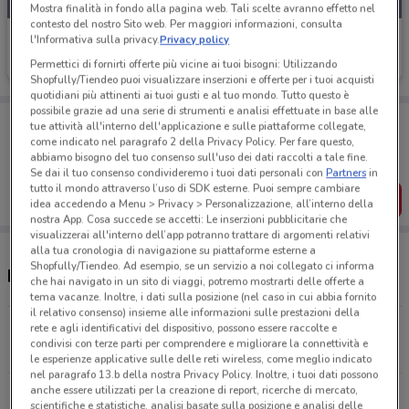
Mostra finalità in fondo alla pagina web. Tali scelte avranno effetto nel
contesto del nostro Sito web. Per maggiori informazioni, consulta
Axa
l'Informativa sulla privacy.
Privacy policy
Permettici di fornirti offerte più vicine ai tuoi bisogni: Utilizzando
Scade il 31/10
6.2 km
Shopfully/Tiendeo puoi visualizzare inserzioni e offerte per i tuoi acquisti
quotidiani più attinenti ai tuoi gusti e al tuo mondo. Tutto questo è
possibile grazie ad una serie di strumenti e analisi effettuate in base alle
Porta DoveConviene sempre con te!
tue attività all'interno dell'applicazione e sulle piattaforme collegate,
Puoi trovare le migliori offerte dei negozi vicino a te,
come indicato nel paragrafo 2 della Privacy Policy. Per fare questo,
salvarle e creare la tua lista del risparmio, comodamente
abbiamo bisogno del tuo consenso sull'uso dei dati raccolti a tale fine.
dal tuo cellulare.
Se dai il tuo consenso condivideremo i tuoi dati personali con
Partners
in
tutto il mondo attraverso l’uso di SDK esterne. Puoi sempre cambiare
SCARICA L’APP
idea accedendo a Menu > Privacy > Personalizzazione, all’interno della
nostra App. Cosa succede se accetti: Le inserzioni pubblicitarie che
visualizzerai all'interno dell’app potranno trattare di argomenti relativi
alla tua cronologia di navigazione su piattaforme esterne a
Shopfully/Tiendeo. Ad esempio, se un servizio a noi collegato ci informa
Negozi Axa a Spinea
che hai navigato in un sito di viaggi, potremo mostrarti delle offerte a
tema vacanze. Inoltre, i dati sulla posizione (nel caso in cui abbia fornito
il relativo consenso) insieme alle informazioni sulle prestazioni della
Via G. Pepe, 102 Venezia
rete e agli identificativi del dispositivo, possono essere raccolte e
condivisi con terze parti per comprendere e migliorare la connettività e
6.2 km
le esperienze applicative sulle delle reti wireless, come meglio indicato
nel paragrafo 13.b della nostra Privacy Policy. Inoltre, i tuoi dati possono
anche essere utilizzati per la creazione di report, ricerche di mercato,
Sestiere San Marco Primo Gregolin, 1014 Venezia
scientifiche e statistiche, analisi basate sulla posizione e analisi delle