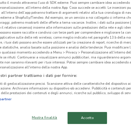
tutto il mondo attraverso l’uso di SDK esterne. Puoi sempre cambiare idea accedend
rsonalizzazione, all’interno della nostra App. Cosa succede se accetti: Le inserzioni pu
i all'interno dell’app potranno trattare di argomenti relativi alla tua cronologia di na
esterne a Shopfully/Tiendeo. Ad esempio, se un servizio a noi collegato ci informa ch
i viaggi, potremo mostrarti delle offerte a tema vacanze. Inoltre, i dati sulla posizione 
o il relativo consenso) insieme alle informazioni sulle prestazioni della rete e agli ident
 possono essere raccolte e condivisi con terze parti per comprendere e migliorare la conn
pplicative sulle delle reti wireless, come meglio indicato nel paragrafo 13.b della no
re, i tuoi dati possono anche essere utilizzati per la creazione di report, ricerche di mer
 e statistiche, analisi basate sulla posizione e analisi delle tendenze. Puoi modificare l
in qualsiasi momento accedendo a Menu > Privacy > Personalizzazione all'interno del
 se rifiuti: Continuerai a visualizzare annunci pubblicitari, ma riguarderanno argome
te non saranno rilevanti per i tuoi interessi. Potrai sempre cambiare idea accedendo
rsonalizzazione all'interno della nostra App.
Ame
stri partner trattiamo i dati per fornire:
ti di geolocalizzazione precisi. Scansione attiva delle caratteristiche del dispositivo ai 
icazione. Archiviare informazioni su dispositivo e/o accedervi. Pubblicità e contenuti per
delle prestazioni dei contenuti e degli annunci, ricerche sul pubblico, sviluppo di servi
cinanze
partner
MARGHERA
VENEZIA
Mostra finalità
Accetto
TREVISO
PIOVE DI SACCO