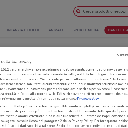
INFANZIA E GIOCHI
ANIMALI
SPORT E MODA
BANCHE E 
 di apertura e Indirizzi
Contin
 della tua privacy
nea
Negozi American Express a Spinea
i
1012
partner archiviamo e accediamo ai dati personali, come i dati di navigazione g
ri univoci, sul tuo dispositivo. Selezionando Accetto, abiliti le tecnologie di tracciame
Express
Neg
li scopi mostrati alla voce "Noi e i nostri partner trattiamo i dati da fornire". Nel caso 
ovessero essere disabilitate, alcuni contenuti e annunci visualizzati potrebbero non ess
re nuovamente a questo menu per modificare le tue scelte o per revocare il consenso
tra finalità in fondo alla pagina web. Tali scelte avranno effetto nel contesto del nost
 informazioni, consulta l'Informativa sulla privacy.
Privacy policy
i fornirti offerte più vicine ai tuoi bisogni: Utilizzando Shopfully/Tiendeo puoi visualizz
i tuoi acquisti quotidiani più attinenti ai tuoi gusti e al tuo mondo. Tutto questo è possi
 strumenti e analisi effettuate in base alle tue attività all'interno dell'applicazione e 
collegate, come indicato nel paragrafo 2 della Privacy Policy. Per fare questo, abbi
 sull'uso dei dati raccolti a tale fine. Se dai il tuo consenso condivideremo i tuoi dati