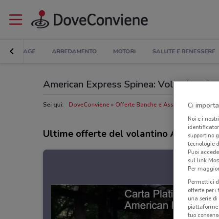
BRICOLAGE
ARREDAMENTO
MOTORI
SALUTE E BENESSERE
American Express Spinea: Volantino, Orari
Ci importa
Sei qui:
DoveConviene
Offerte Banche e Assicurazioni a Spi
Noi e i nostr
identificato
Ultime offerte del volantino American 
supportino g
tecnologie d
Puoi accede
sul link Mos
Per maggiori
Permettici d
offerte per 
una serie di
piattaforme 
tuo consenso