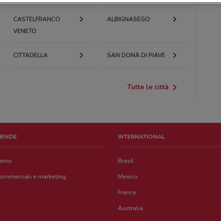
CASTELFRANCO
ALBIGNASEGO
VENETO
CITTADELLA
SAN DONÀ DI PIAVE
Tutte le città
ZIENDE
INTERNATIONAL
iamo
Brazil
commerciali e marketing
Mexico
France
Australia