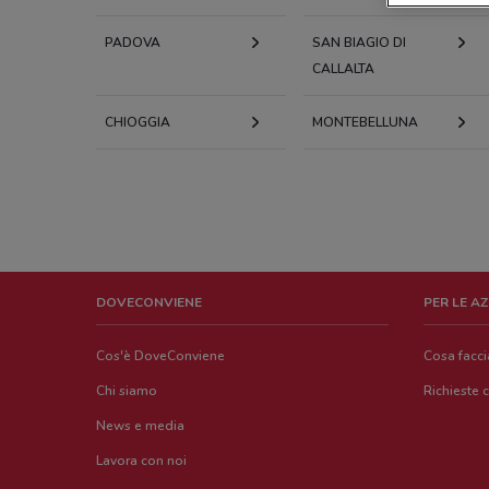
PADOVA
SAN BIAGIO DI
CALLALTA
CHIOGGIA
MONTEBELLUNA
DOVECONVIENE
PER LE A
Cos'è DoveConviene
Cosa facc
Chi siamo
Richieste 
News e media
Lavora con noi