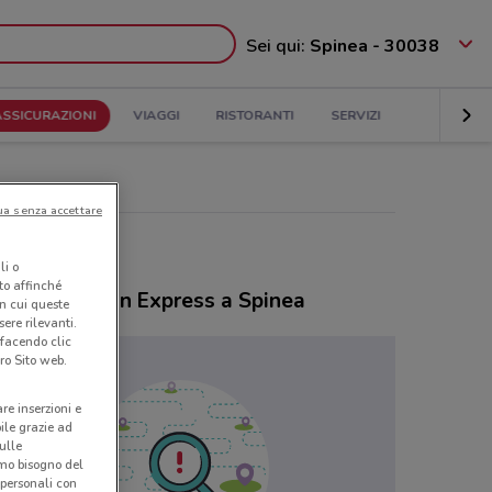
Sei qui:
Spinea - 30038
ASSICURAZIONI
VIAGGI
RISTORANTI
SERVIZI
ua senza accettare
li o
nto affinché
ozi American Express a Spinea
in cui queste
ere rilevanti.
 facendo clic
ro Sito web.
are inserzioni e
bile grazie ad
sulle
amo bisogno del
 personali con