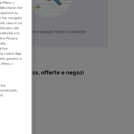
o a Menu >
bblicitarie che
vigazione su
e hai navigato
(nel caso in cui
ificativi del
Non ci sono negozi nelle vicinanze
ettività e le
stra Privacy
cato,
e tue
la nostra App.
nti generici e
 a Menu >
rican Express, offerte e negozi
fini
sonalizzati,
zi.