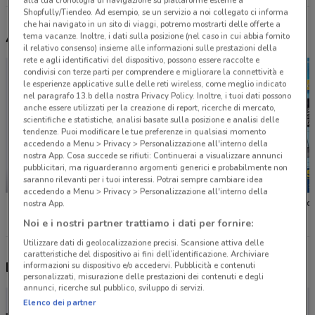
Shopfully/Tiendeo. Ad esempio, se un servizio a noi collegato ci informa
che hai navigato in un sito di viaggi, potremo mostrarti delle offerte a
Altri volantini nelle vicinanze
tema vacanze. Inoltre, i dati sulla posizione (nel caso in cui abbia fornito
il relativo consenso) insieme alle informazioni sulle prestazioni della
rete e agli identificativi del dispositivo, possono essere raccolte e
condivisi con terze parti per comprendere e migliorare la connettività e
le esperienze applicative sulle delle reti wireless, come meglio indicato
nel paragrafo 13.b della nostra Privacy Policy. Inoltre, i tuoi dati possono
anche essere utilizzati per la creazione di report, ricerche di mercato,
scientifiche e statistiche, analisi basate sulla posizione e analisi delle
tendenze. Puoi modificare le tue preferenze in qualsiasi momento
accedendo a Menu > Privacy > Personalizzazione all'interno della
nostra App. Cosa succede se rifiuti: Continuerai a visualizzare annunci
pubblicitari, ma riguarderanno argomenti generici e probabilmente non
saranno rilevanti per i tuoi interessi. Potrai sempre cambiare idea
NUOVO
accedendo a Menu > Privacy > Personalizzazione all'interno della
Unieuro
Comet
Euronic
nostra App.
Noi e i nostri partner trattiamo i dati per fornire:
Utilizzare dati di geolocalizzazione precisi. Scansione attiva delle
caratteristiche del dispositivo ai fini dell’identificazione. Archiviare
Nuovi prodotti da provare
informazioni su dispositivo e/o accedervi. Pubblicità e contenuti
personalizzati, misurazione delle prestazioni dei contenuti e degli
annunci, ricerche sul pubblico, sviluppo di servizi.
Elenco dei partner