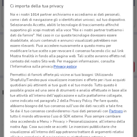
Ci importa della tua privacy
IBL
Noi e i nostri
1014
partner archiviamo e accediamo ai dati personali,
come i dati di navigazione gli o identificatori univoci, sul tuo dispositivo.
Scade il 31/12
5.9 km
Selezionando Accetto, abiliti le tecnologie di tracciamento affinché
supportino gli scopi mostrati alla voce "Noi e i nostri partner trattiamo i
dati da fornire". Nel caso in cui queste tecnologie dovessero essere
Porta DoveConviene sempre con te!
disabilitate, alcuni contenuti e annunci visualizzati potrebbero non
essere rilevanti. Puoi accedere nuovamente a questo menu per
Puoi trovare le migliori offerte dei negozi vicino a te,
salvarle e creare la tua lista del risparmio, comodamente
modificare le tue scelte o per revocare il consenso facendo clic sul link
dal tuo cellulare.
Mostra finalità in fondo alla pagina web. Tali scelte avranno effetto nel
contesto del nostro Sito web. Per maggiori informazioni, consulta
SCARICA L’APP
l'Informativa sulla privacy.
Privacy policy
Permettici di fornirti offerte più vicine ai tuoi bisogni: Utilizzando
Shopfully/Tiendeo puoi visualizzare inserzioni e offerte per i tuoi acquisti
quotidiani più attinenti ai tuoi gusti e al tuo mondo. Tutto questo è
possibile grazie ad una serie di strumenti e analisi effettuate in base alle
Negozi IBL a Spinea
tue attività all'interno dell'applicazione e sulle piattaforme collegate,
come indicato nel paragrafo 2 della Privacy Policy. Per fare questo,
abbiamo bisogno del tuo consenso sull'uso dei dati raccolti a tale fine.
Corso del Popolo, 75 Mestre
Se dai il tuo consenso condivideremo i tuoi dati personali con
Partners
in
tutto il mondo attraverso l’uso di SDK esterne. Puoi sempre cambiare
5.9 km
APERTO
idea accedendo a Menu > Privacy > Personalizzazione, all’interno della
nostra App. Cosa succede se accetti: Le inserzioni pubblicitarie che
visualizzerai all'interno dell’app potranno trattare di argomenti relativi
Tutti i negozi IBL
alla tua cronologia di navigazione su piattaforme esterne a