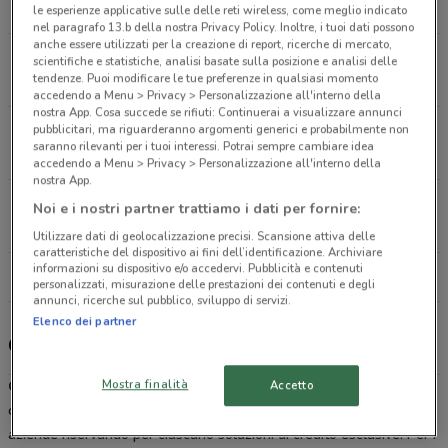
6 km
le esperienze applicative sulle delle reti wireless, come meglio indicato
nel paragrafo 13.b della nostra Privacy Policy. Inoltre, i tuoi dati possono
anche essere utilizzati per la creazione di report, ricerche di mercato,
Piazza Duca D'Aosta, 11 Mogliano Veneto
scientifiche e statistiche, analisi basate sulla posizione e analisi delle
tendenze. Puoi modificare le tue preferenze in qualsiasi momento
9.4 km
accedendo a Menu > Privacy > Personalizzazione all'interno della
nostra App. Cosa succede se rifiuti: Continuerai a visualizzare annunci
pubblicitari, ma riguarderanno argomenti generici e probabilmente non
San Marco, 4107 Venezia
saranno rilevanti per i tuoi interessi. Potrai sempre cambiare idea
14.3 km
accedendo a Menu > Privacy > Personalizzazione all'interno della
nostra App.
Viale Fratelli Cairoli, 183 Treviso
Noi e i nostri partner trattiamo i dati per fornire:
21 km
Utilizzare dati di geolocalizzazione precisi. Scansione attiva delle
caratteristiche del dispositivo ai fini dell’identificazione. Archiviare
informazioni su dispositivo e/o accedervi. Pubblicità e contenuti
Tutti i negozi Credem
personalizzati, misurazione delle prestazioni dei contenuti e degli
annunci, ricerche sul pubblico, sviluppo di servizi.
Elenco dei partner
Credem, offerte e negozi
Mostra finalità
Accetto
Credem
è l’istituto di credito nato a Reggio Emilia e che vanta oggi
centinaia di filiali in tutta Italia.
Credem
pensa ai privati e alle
aziende riservando per ciascuno soluzioni di credito esclusive. Per i