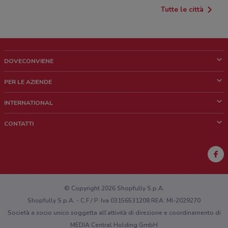
Tutte le città
DOVECONVIENE
Cos'è DoveConviene
PER LE AZIENDE
Chi siamo
Cosa facciamo
INTERNATIONAL
News e media
Richieste commerciali e marketing
Brazil
CONTATTI
Lavora con noi
Mexico
Segnalazione punto vendita
France
Segnalazione Volantino
Australia
Hai un malfunzionamento sul web o sull'app?
New Zealand
© Copyright 2026 Shopfully S.p.A.
Shopfully S.p.A. - C.F / P. Iva 03156531208 REA: MI-2029270
Società a socio unico soggetta all’attività di direzione e coordinamento di
MEDIA Central Holding GmbH