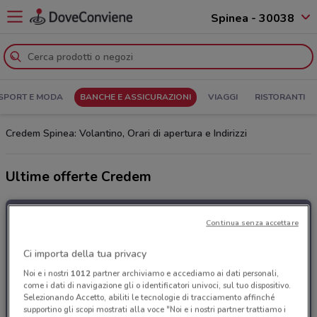
Spinea - 30038
SPORT E MODA
BANCHE E ASSICURAZIONI
VIAGGI
RISTORANTI
Credem Spinea: Volantino, Orari di apertura e Indirizzi
Ultime offerte Credem
Continua senza accettare
Ci importa della tua privacy
Noi e i nostri
1012
partner archiviamo e accediamo ai dati personali,
come i dati di navigazione gli o identificatori univoci, sul tuo dispositivo.
Selezionando Accetto, abiliti le tecnologie di tracciamento affinché
supportino gli scopi mostrati alla voce "Noi e i nostri partner trattiamo i