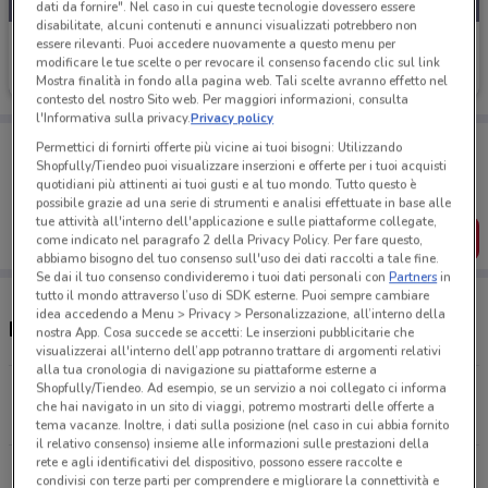
dati da fornire". Nel caso in cui queste tecnologie dovessero essere
disabilitate, alcuni contenuti e annunci visualizzati potrebbero non
essere rilevanti. Puoi accedere nuovamente a questo menu per
Credem
modificare le tue scelte o per revocare il consenso facendo clic sul link
Scade il 05/11
6 km
Mostra finalità in fondo alla pagina web. Tali scelte avranno effetto nel
contesto del nostro Sito web. Per maggiori informazioni, consulta
l'Informativa sulla privacy.
Privacy policy
Porta DoveConviene sempre con te!
Permettici di fornirti offerte più vicine ai tuoi bisogni: Utilizzando
Puoi trovare le migliori offerte dei negozi vicino a te,
Shopfully/Tiendeo puoi visualizzare inserzioni e offerte per i tuoi acquisti
salvarle e creare la tua lista del risparmio, comodamente
quotidiani più attinenti ai tuoi gusti e al tuo mondo. Tutto questo è
dal tuo cellulare.
possibile grazie ad una serie di strumenti e analisi effettuate in base alle
tue attività all'interno dell'applicazione e sulle piattaforme collegate,
SCARICA L’APP
come indicato nel paragrafo 2 della Privacy Policy. Per fare questo,
abbiamo bisogno del tuo consenso sull'uso dei dati raccolti a tale fine.
Se dai il tuo consenso condivideremo i tuoi dati personali con
Partners
in
tutto il mondo attraverso l’uso di SDK esterne. Puoi sempre cambiare
idea accedendo a Menu > Privacy > Personalizzazione, all’interno della
Negozi Credem a Spinea
nostra App. Cosa succede se accetti: Le inserzioni pubblicitarie che
visualizzerai all'interno dell’app potranno trattare di argomenti relativi
alla tua cronologia di navigazione su piattaforme esterne a
Shopfully/Tiendeo. Ad esempio, se un servizio a noi collegato ci informa
Via Daniele Maninm 23 Mestre
che hai navigato in un sito di viaggi, potremo mostrarti delle offerte a
5.7 km
tema vacanze. Inoltre, i dati sulla posizione (nel caso in cui abbia fornito
il relativo consenso) insieme alle informazioni sulle prestazioni della
rete e agli identificativi del dispositivo, possono essere raccolte e
Via San Pio X, 17 Mestre
condivisi con terze parti per comprendere e migliorare la connettività e