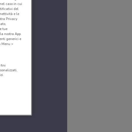
(nel caso in cui
ificativi del
ettività e le
stra Privacy
cato,
e tue
la nostra App.
nti generici e
 a Menu >
fini
sonalizzati,
zi.