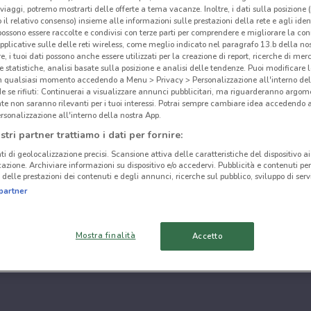
i viaggi, potremo mostrarti delle offerte a tema vacanze. Inoltre, i dati sulla posizione 
o il relativo consenso) insieme alle informazioni sulle prestazioni della rete e agli ident
 possono essere raccolte e condivisi con terze parti per comprendere e migliorare la conn
pplicative sulle delle reti wireless, come meglio indicato nel paragrafo 13.b della no
re, i tuoi dati possono anche essere utilizzati per la creazione di report, ricerche di mer
 e statistiche, analisi basate sulla posizione e analisi delle tendenze. Puoi modificare l
in qualsiasi momento accedendo a Menu > Privacy > Personalizzazione all'interno del
 se rifiuti: Continuerai a visualizzare annunci pubblicitari, ma riguarderanno argome
te non saranno rilevanti per i tuoi interessi. Potrai sempre cambiare idea accedendo
rsonalizzazione all'interno della nostra App.
stri partner trattiamo i dati per fornire:
ti di geolocalizzazione precisi. Scansione attiva delle caratteristiche del dispositivo ai 
icazione. Archiviare informazioni su dispositivo e/o accedervi. Pubblicità e contenuti per
delle prestazioni dei contenuti e degli annunci, ricerche sul pubblico, sviluppo di servi
partner
Mostra finalità
Accetto