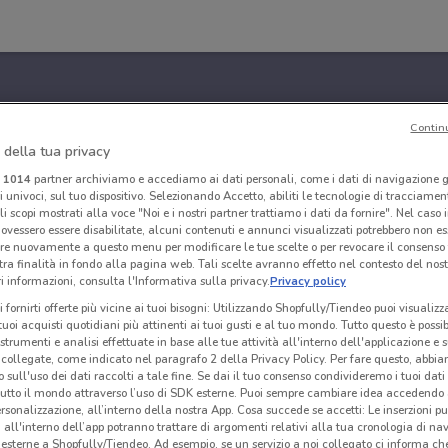
Contin
 della tua privacy
i
1014
partner archiviamo e accediamo ai dati personali, come i dati di navigazione g
ri univoci, sul tuo dispositivo. Selezionando Accetto, abiliti le tecnologie di tracciame
li scopi mostrati alla voce "Noi e i nostri partner trattiamo i dati da fornire". Nel caso 
ovessero essere disabilitate, alcuni contenuti e annunci visualizzati potrebbero non ess
re nuovamente a questo menu per modificare le tue scelte o per revocare il consenso
tra finalità in fondo alla pagina web. Tali scelte avranno effetto nel contesto del nost
 informazioni, consulta l'Informativa sulla privacy.
Privacy policy
i fornirti offerte più vicine ai tuoi bisogni: Utilizzando Shopfully/Tiendeo puoi visualizz
i tuoi acquisti quotidiani più attinenti ai tuoi gusti e al tuo mondo. Tutto questo è possi
 strumenti e analisi effettuate in base alle tue attività all'interno dell'applicazione e 
collegate, come indicato nel paragrafo 2 della Privacy Policy. Per fare questo, abbi
 sull'uso dei dati raccolti a tale fine. Se dai il tuo consenso condivideremo i tuoi dati
tutto il mondo attraverso l’uso di SDK esterne. Puoi sempre cambiare idea accedend
rsonalizzazione, all’interno della nostra App. Cosa succede se accetti: Le inserzioni pu
i all'interno dell’app potranno trattare di argomenti relativi alla tua cronologia di na
esterne a Shopfully/Tiendeo. Ad esempio, se un servizio a noi collegato ci informa ch