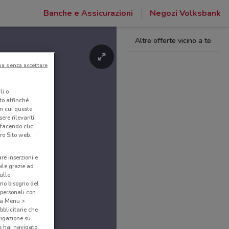
Banche e Assicurazioni
Negozi Volksbank
Altre offerte vicino a te
ua senza accettare
li o
nto affinché
in cui queste
ere rilevanti.
 facendo clic
ro Sito web.
are inserzioni e
bile grazie ad
sulle
amo bisogno del
 personali con
o a Menu >
bblicitarie che
vigazione su
e hai navigato