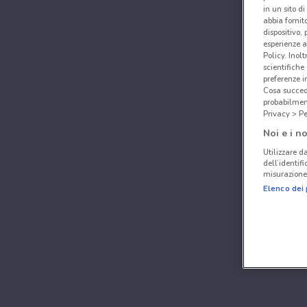
in un sito d
abbia fornit
dispositivo,
esperienze a
Policy. Inolt
scientifiche
preferenze 
Cosa succede
probabilmen
Privacy > Pe
Noi e i no
Utilizzare da
dell’identif
misurazione 
Elenco dei 