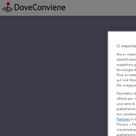
Ci importa
Noi e i nostr
identificato
supportino g
tecnologie d
Puoi accede
sul link Mos
Per maggiori
Permettici d
offerte per 
una serie di
piattaforme 
tuo consenso
Partners
in 
Privacy > Pe
visualizzera
piattaforme 