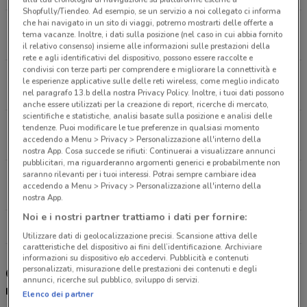
Shopfully/Tiendeo. Ad esempio, se un servizio a noi collegato ci informa
che hai navigato in un sito di viaggi, potremo mostrarti delle offerte a
Via Veneto, 9 Torre Del Greco
tema vacanze. Inoltre, i dati sulla posizione (nel caso in cui abbia fornito
18.2 km
CHIUSO
il relativo consenso) insieme alle informazioni sulle prestazioni della
rete e agli identificativi del dispositivo, possono essere raccolte e
condivisi con terze parti per comprendere e migliorare la connettività e
Corso Nicolangelo Protopisani, Snc Napoli
le esperienze applicative sulle delle reti wireless, come meglio indicato
24.1 km
CHIUSO
nel paragrafo 13.b della nostra Privacy Policy. Inoltre, i tuoi dati possono
anche essere utilizzati per la creazione di report, ricerche di mercato,
scientifiche e statistiche, analisi basate sulla posizione e analisi delle
Via Croce Rossa, 221 San Giuseppe Vesuviano
tendenze. Puoi modificare le tue preferenze in qualsiasi momento
accedendo a Menu > Privacy > Personalizzazione all'interno della
25.8 km
CHIUSO
nostra App. Cosa succede se rifiuti: Continuerai a visualizzare annunci
pubblicitari, ma riguarderanno argomenti generici e probabilmente non
saranno rilevanti per i tuoi interessi. Potrai sempre cambiare idea
Via Benedetto Brin, 53C Napoli
accedendo a Menu > Privacy > Personalizzazione all'interno della
26 km
CHIUSO
nostra App.
Noi e i nostri partner trattiamo i dati per fornire:
Tutti i negozi Unieuro
Utilizzare dati di geolocalizzazione precisi. Scansione attiva delle
caratteristiche del dispositivo ai fini dell’identificazione. Archiviare
informazioni su dispositivo e/o accedervi. Pubblicità e contenuti
personalizzati, misurazione delle prestazioni dei contenuti e degli
Gli sconti del nuovo volantino Unieuro e i
annunci, ricerche sul pubblico, sviluppo di servizi.
negozi
Elenco dei partner