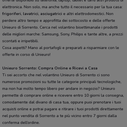
offerte disponibili su telefonia, laptop, tablet e tanti altri prodotti di
elettronica. Non solo, ma anche tutto il necessario per la tua casa:
frigoriferi
,
lavatrici
,
asciugatrici
e altri elettrodomestici. Non
perdere altro tempo e approfitta dei sottocosto e delle offerte
Unieuro di Sorrento. Cerca nel volantino bisettimanale i prodotti
delle migliori marche: Samsung, Sony, Philips e tante altre, a prezzi
scontati e irripetibili.
Cosa aspetti? Mano al portafogli e preparati a risparmiare con le
offerte in corso di Unieuro!
Unieuro Sorrento: Compra Online e Ricevi a Casa
Ti sei accorto che nel volantino Unieuro di Sorrento ci sono
numerose promozioni su tutte le categorie principali tecnologiche,
ma non hai molto tempo libero per andare in negozio? Unieuro
permette di comprare online e ricevere entro 10 giorni la consegna,
comodamente dal divano di casa tua, oppure puoi prenotare i tuoi
acquisti online e potrai pagare e ritirare i tuoi prodotti direttamente
nel punto vendita di Sorrento a te più vicino entro 7 giorni dalla
conferma dell’ordine.