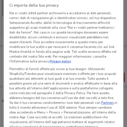
Ci importa della tua privacy
-1 GIORNO
Noi e i nostri
1014
partner archiviamo e accediamo ai dati personali,
come i dati di navigazione gli o identificatori univoci, sul tuo dispositivo.
Unieuro
Selezionando Accetto, abiliti le tecnologie di tracciamento affinché
supportino gli scopi mostrati alla voce "Noi e i nostri partner trattiamo i
Scade domani
17.8 km
dati da fornire". Nel caso in cui queste tecnologie dovessero essere
disabilitate, alcuni contenuti e annunci visualizzati potrebbero non
essere rilevanti. Puoi accedere nuovamente a questo menu per
modificare le tue scelte o per revocare il consenso facendo clic sul link
Mostra finalità in fondo alla pagina web. Tali scelte avranno effetto nel
Porta DoveConviene sempre con te!
contesto del nostro Sito web. Per maggiori informazioni, consulta
Puoi trovare le migliori offerte dei negozi vicino a te,
l'Informativa sulla privacy.
Privacy policy
salvarle e creare la tua lista del risparmio, comodamente
dal tuo cellulare.
Permettici di fornirti offerte più vicine ai tuoi bisogni: Utilizzando
Shopfully/Tiendeo puoi visualizzare inserzioni e offerte per i tuoi acquisti
SCARICA L’APP
quotidiani più attinenti ai tuoi gusti e al tuo mondo. Tutto questo è
possibile grazie ad una serie di strumenti e analisi effettuate in base alle
tue attività all'interno dell'applicazione e sulle piattaforme collegate,
come indicato nel paragrafo 2 della Privacy Policy. Per fare questo,
abbiamo bisogno del tuo consenso sull'uso dei dati raccolti a tale fine.
Orari e Indirizzi Unieuro
Se dai il tuo consenso condivideremo i tuoi dati personali con
Partners
in
tutto il mondo attraverso l’uso di SDK esterne. Puoi sempre cambiare
idea accedendo a Menu > Privacy > Personalizzazione, all’interno della
Via Scafati, 166 Sant'antonio Abate
nostra App. Cosa succede se accetti: Le inserzioni pubblicitarie che
visualizzerai all'interno dell’app potranno trattare di argomenti relativi
17.8 km
CHIUSO
alla tua cronologia di navigazione su piattaforme esterne a