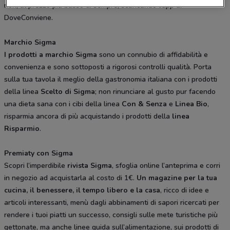
non, al prezzo più basso di sempre, scaricando l’app di
DoveConviene.
Marchio Sigma
I prodotti a marchio Sigma
sono un connubio di affidabilità e
convenienza e sono sottoposti a rigorosi controlli qualità. Porta
sulla tua tavola il meglio della gastronomia italiana con i prodotti
della linea
Scelto di Sigma
; non rinunciare al gusto pur facendo
una dieta sana con i cibi della linea
Con & Senza
e
Linea Bio
,
risparmia ancora di più acquistando i prodotti della
linea
Risparmio
.
Premiaty con Sigma
Scopri l’imperdibile
rivista Sigma
, sfoglia online l’anteprima e corri
in negozio ad acquistarla al costo di 1€.
Un
magazine per la tua
cucina, il benessere, il tempo libero e la casa
, ricco di idee e
articoli interessanti, menù dagli abbinamenti di sapori ricercati per
rendere i tuoi piatti un successo, consigli sulle mete turistiche più
gettonate, ma anche linee guida sull’alimentazione, sui prodotti di