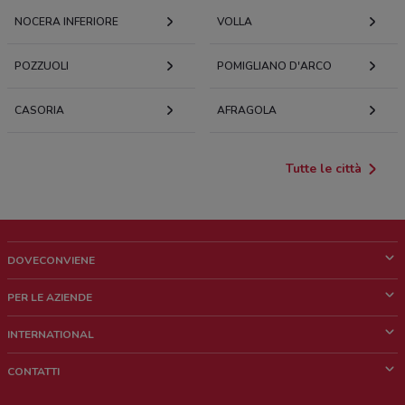
NOCERA INFERIORE
VOLLA
POZZUOLI
POMIGLIANO D'ARCO
CASORIA
AFRAGOLA
Tutte le città
DOVECONVIENE
Cos'è DoveConviene
PER LE AZIENDE
Chi siamo
Cosa facciamo
INTERNATIONAL
News e media
Richieste commerciali e marketing
Brazil
CONTATTI
Lavora con noi
Mexico
Segnalazione punto vendita