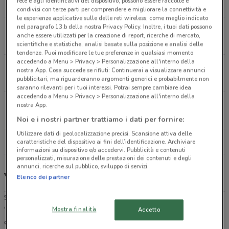
rete e agli identificativi del dispositivo, possono essere raccolte e
3.3 km
CHIUSO
condivisi con terze parti per comprendere e migliorare la connettività e
le esperienze applicative sulle delle reti wireless, come meglio indicato
nel paragrafo 13.b della nostra Privacy Policy. Inoltre, i tuoi dati possono
Via R. Bosco 232 Vico Equense
anche essere utilizzati per la creazione di report, ricerche di mercato,
6.6 km
CHIUSO
scientifiche e statistiche, analisi basate sulla posizione e analisi delle
tendenze. Puoi modificare le tue preferenze in qualsiasi momento
accedendo a Menu > Privacy > Personalizzazione all'interno della
Via Ugo Foscolo, 17 Gragnano
nostra App. Cosa succede se rifiuti: Continuerai a visualizzare annunci
13.9 km
CHIUSO
pubblicitari, ma riguarderanno argomenti generici e probabilmente non
saranno rilevanti per i tuoi interessi. Potrai sempre cambiare idea
accedendo a Menu > Privacy > Personalizzazione all'interno della
Via Schito N185 Castellammare Di Stabia
nostra App.
14.7 km
CHIUSO
Noi e i nostri partner trattiamo i dati per fornire:
Utilizzare dati di geolocalizzazione precisi. Scansione attiva delle
Tutti i negozi Sigma
caratteristiche del dispositivo ai fini dell’identificazione. Archiviare
informazioni su dispositivo e/o accedervi. Pubblicità e contenuti
personalizzati, misurazione delle prestazioni dei contenuti e degli
annunci, ricerche sul pubblico, sviluppo di servizi.
Volantino, offerte e Premiaty Sigma
Elenco dei partner
Sfoglia il
volantino online di Sigma
, la catena di supermercati
Mostra finalità
“dell’omino” che da 40 anni soddisfa le esigenze di tutti i suoi
Accetto
clienti; al suo interno potrai trovare i migliori articoli, alimentari e