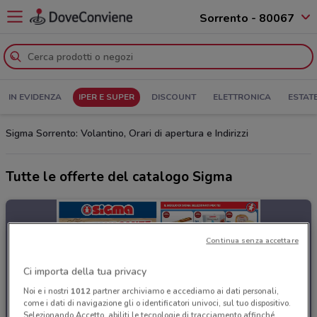
Sorrento - 80067
IN EVIDENZA
IPER E SUPER
DISCOUNT
ELETTRONICA
ESTAT
Sigma Sorrento: Volantino, Orari di apertura e Indirizzi
Tutte le offerte del catalogo Sigma
Continua senza accettare
Ci importa della tua privacy
Noi e i nostri
1012
partner archiviamo e accediamo ai dati personali,
come i dati di navigazione gli o identificatori univoci, sul tuo dispositivo.
Selezionando Accetto, abiliti le tecnologie di tracciamento affinché