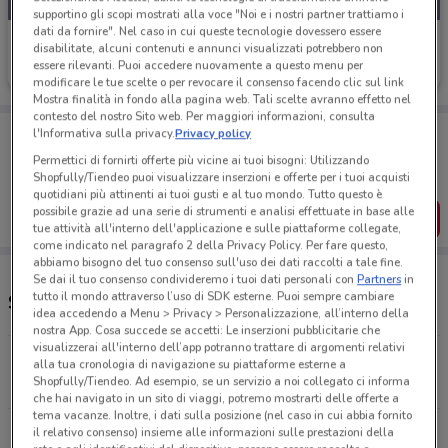
supportino gli scopi mostrati alla voce "Noi e i nostri partner trattiamo i
dati da fornire". Nel caso in cui queste tecnologie dovessero essere
Sigma
disabilitate, alcuni contenuti e annunci visualizzati potrebbero non
essere rilevanti. Puoi accedere nuovamente a questo menu per
Scade lunedì
3.3 km
modificare le tue scelte o per revocare il consenso facendo clic sul link
Mostra finalità in fondo alla pagina web. Tali scelte avranno effetto nel
contesto del nostro Sito web. Per maggiori informazioni, consulta
Porta DoveConviene sempre con te!
l'Informativa sulla privacy.
Privacy policy
Puoi trovare le migliori offerte dei negozi vicino a te,
Permettici di fornirti offerte più vicine ai tuoi bisogni: Utilizzando
salvarle e creare la tua lista del risparmio, comodamente
Shopfully/Tiendeo puoi visualizzare inserzioni e offerte per i tuoi acquisti
dal tuo cellulare.
quotidiani più attinenti ai tuoi gusti e al tuo mondo. Tutto questo è
possibile grazie ad una serie di strumenti e analisi effettuate in base alle
SCARICA L’APP
tue attività all'interno dell'applicazione e sulle piattaforme collegate,
come indicato nel paragrafo 2 della Privacy Policy. Per fare questo,
abbiamo bisogno del tuo consenso sull'uso dei dati raccolti a tale fine.
Se dai il tuo consenso condivideremo i tuoi dati personali con
Partners
in
tutto il mondo attraverso l’uso di SDK esterne. Puoi sempre cambiare
Supermercati e orari Sigma
idea accedendo a Menu > Privacy > Personalizzazione, all’interno della
nostra App. Cosa succede se accetti: Le inserzioni pubblicitarie che
visualizzerai all'interno dell’app potranno trattare di argomenti relativi
Via Mortora, 56 Piano Di Sorrento
alla tua cronologia di navigazione su piattaforme esterne a
Shopfully/Tiendeo. Ad esempio, se un servizio a noi collegato ci informa
2.9 km
CHIUSO
che hai navigato in un sito di viaggi, potremo mostrarti delle offerte a
tema vacanze. Inoltre, i dati sulla posizione (nel caso in cui abbia fornito
Corso Italia, 303/305 Piano Di Sorrento
il relativo consenso) insieme alle informazioni sulle prestazioni della