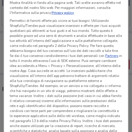
Mostra finalità in fondo alla pagina web. Tali scelte avranno effetto nel
contesto del nostro Sito web. Per maggiori informazioni, consulta
Cofidis
l'Informativa sulla privacy.
Privacy policy
Permettici di fornirti offerte più vicine ai tuoi bisogni: Utilizzando
Scade il 28/01
266 m
Shopfully/Tiendeo puoi visualizzare inserzioni e offerte per i tuoi acquisti
quotidiani più attinenti ai tuoi gusti e al tuo mondo. Tutto questo è
possibile grazie ad una serie di strumenti e analisi effettuate in base alle
Porta DoveConviene sempre con te!
tue attività all'interno dell'applicazione e sulle piattaforme collegate,
Puoi trovare le migliori offerte dei negozi vicino a te,
come indicato nel paragrafo 2 della Privacy Policy. Per fare questo,
salvarle e creare la tua lista del risparmio, comodamente
abbiamo bisogno del tuo consenso sull'uso dei dati raccolti a tale fine.
dal tuo cellulare.
Se dai il tuo consenso condivideremo i tuoi dati personali con
Partners
in
tutto il mondo attraverso l’uso di SDK esterne. Puoi sempre cambiare
SCARICA L’APP
idea accedendo a Menu > Privacy > Personalizzazione, all’interno della
nostra App. Cosa succede se accetti: Le inserzioni pubblicitarie che
visualizzerai all'interno dell’app potranno trattare di argomenti relativi
alla tua cronologia di navigazione su piattaforme esterne a
Shopfully/Tiendeo. Ad esempio, se un servizio a noi collegato ci informa
Negozi Cofidis a Sorrento
che hai navigato in un sito di viaggi, potremo mostrarti delle offerte a
tema vacanze. Inoltre, i dati sulla posizione (nel caso in cui abbia fornito
il relativo consenso) insieme alle informazioni sulle prestazioni della
Corso Italia, 251 Sorrento
rete e agli identificativi del dispositivo, possono essere raccolte e
condivisi con terze parti per comprendere e migliorare la connettività e
266 m
CHIUSO
le esperienze applicative sulle delle reti wireless, come meglio indicato
nel paragrafo 13.b della nostra Privacy Policy. Inoltre, i tuoi dati possono
anche essere utilizzati per la creazione di report, ricerche di mercato,
Corso Vittorio Emanuele, 123 Castellammare Di
scientifiche e statistiche, analisi basate sulla posizione e analisi delle