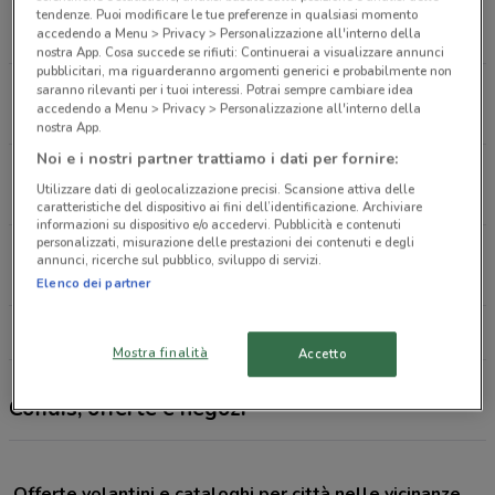
Stabia
tendenze. Puoi modificare le tue preferenze in qualsiasi momento
accedendo a Menu > Privacy > Personalizzazione all'interno della
12.2 km
CHIUSO
nostra App. Cosa succede se rifiuti: Continuerai a visualizzare annunci
pubblicitari, ma riguarderanno argomenti generici e probabilmente non
Via Campo Aviazione, 22 Pompei
saranno rilevanti per i tuoi interessi. Potrai sempre cambiare idea
accedendo a Menu > Privacy > Personalizzazione all'interno della
16.5 km
CHIUSO
nostra App.
Noi e i nostri partner trattiamo i dati per fornire:
Via Macello, 22 Pompei
Utilizzare dati di geolocalizzazione precisi. Scansione attiva delle
16.6 km
CHIUSO
caratteristiche del dispositivo ai fini dell’identificazione. Archiviare
informazioni su dispositivo e/o accedervi. Pubblicità e contenuti
personalizzati, misurazione delle prestazioni dei contenuti e degli
Via Macello, 22 Pompei
annunci, ricerche sul pubblico, sviluppo di servizi.
16.8 km
CHIUSO
Elenco dei partner
Tutti i negozi Cofidis
Mostra finalità
Accetto
Cofidis, offerte e negozi
Offerte volantini e cataloghi per città nelle vicinanze