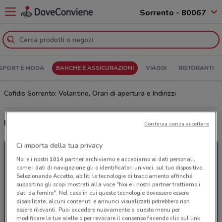
Sorrento - 80067
SPORT E MODA
BANCHE E ASSICURAZIONI
VIAGGI
RISTORANTI
Cofidis Sorrento: Volantino, Orari di apertura e Indirizzi
Ultime offerte del volantino Cofidis
Continua senza accettare
Ci importa della tua privacy
Noi e i nostri
1014
partner archiviamo e accediamo ai dati personali,
come i dati di navigazione gli o identificatori univoci, sul tuo dispositivo.
Selezionando Accetto, abiliti le tecnologie di tracciamento affinché
supportino gli scopi mostrati alla voce "Noi e i nostri partner trattiamo i
dati da fornire". Nel caso in cui queste tecnologie dovessero essere
disabilitate, alcuni contenuti e annunci visualizzati potrebbero non
essere rilevanti. Puoi accedere nuovamente a questo menu per
modificare le tue scelte o per revocare il consenso facendo clic sul link