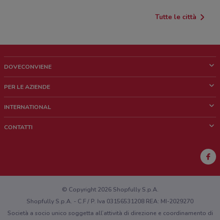
Tutte le città
DOVECONVIENE
Cos'è DoveConviene
PER LE AZIENDE
Chi siamo
Cosa facciamo
INTERNATIONAL
News e media
Richieste commerciali e marketing
Brazil
CONTATTI
Lavora con noi
Mexico
Segnalazione punto vendita
France
Segnalazione Volantino
Australia
Hai un malfunzionamento sul web o sull'app?
New Zealand
© Copyright 2026 Shopfully S.p.A.
Shopfully S.p.A. - C.F / P. Iva 03156531208 REA: MI-2029270
Società a socio unico soggetta all’attività di direzione e coordinamento di