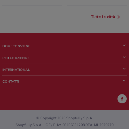
Tutte le città
DOVECONVIENE
Cos'è DoveConviene
PER LE AZIENDE
Chi siamo
Cosa facciamo
INTERNATIONAL
News e media
Richieste commerciali e marketing
Brazil
CONTATTI
Lavora con noi
Mexico
Segnalazione punto vendita
France
Segnalazione Volantino
Australia
Hai un malfunzionamento sul web o sull'app?
New Zealand
© Copyright 2026 Shopfully S.p.A.
Shopfully S.p.A. - C.F / P. Iva 03156531208 REA: MI-2029270