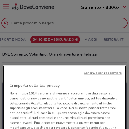
Sorrento - 80067
SPORT E MODA
BANCHE E ASSICURAZIONI
VIAGGI
RISTORANTI
BNL Sorrento: Volantino, Orari di apertura e Indirizzi
Ultime offerte del volantino BNL
Continua senza accettare
Ci importa della tua privacy
Noi e i nostri
1014
partner archiviamo e accediamo ai dati personali,
come i dati di navigazione gli o identificatori univoci, sul tuo dispositivo.
Selezionando Accetto, abiliti le tecnologie di tracciamento affinché
supportino gli scopi mostrati alla voce "Noi e i nostri partner trattiamo i
dati da fornire". Nel caso in cui queste tecnologie dovessero essere
disabilitate, alcuni contenuti e annunci visualizzati potrebbero non
essere rilevanti. Puoi accedere nuovamente a questo menu per
modificare le tue scelte o per revocare il consenso facendo clic sul link