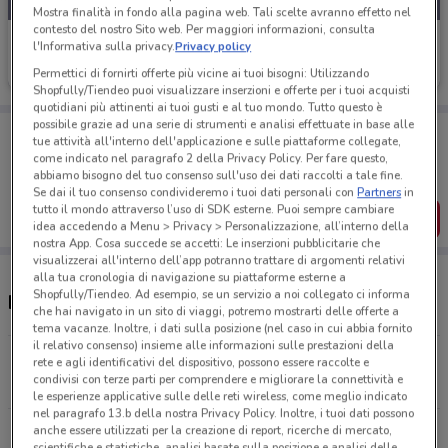
Mostra finalità in fondo alla pagina web. Tali scelte avranno effetto nel
contesto del nostro Sito web. Per maggiori informazioni, consulta
BNL
l'Informativa sulla privacy.
Privacy policy
Scade il 05/11
234 m
Permettici di fornirti offerte più vicine ai tuoi bisogni: Utilizzando
Shopfully/Tiendeo puoi visualizzare inserzioni e offerte per i tuoi acquisti
quotidiani più attinenti ai tuoi gusti e al tuo mondo. Tutto questo è
possibile grazie ad una serie di strumenti e analisi effettuate in base alle
Porta DoveConviene sempre con te!
tue attività all'interno dell'applicazione e sulle piattaforme collegate,
Puoi trovare le migliori offerte dei negozi vicino a te,
come indicato nel paragrafo 2 della Privacy Policy. Per fare questo,
salvarle e creare la tua lista del risparmio, comodamente
abbiamo bisogno del tuo consenso sull'uso dei dati raccolti a tale fine.
dal tuo cellulare.
Se dai il tuo consenso condivideremo i tuoi dati personali con
Partners
in
tutto il mondo attraverso l’uso di SDK esterne. Puoi sempre cambiare
SCARICA L’APP
idea accedendo a Menu > Privacy > Personalizzazione, all’interno della
nostra App. Cosa succede se accetti: Le inserzioni pubblicitarie che
visualizzerai all'interno dell’app potranno trattare di argomenti relativi
alla tua cronologia di navigazione su piattaforme esterne a
Shopfully/Tiendeo. Ad esempio, se un servizio a noi collegato ci informa
Negozi BNL a Sorrento
che hai navigato in un sito di viaggi, potremo mostrarti delle offerte a
tema vacanze. Inoltre, i dati sulla posizione (nel caso in cui abbia fornito
il relativo consenso) insieme alle informazioni sulle prestazioni della
Via San Francesco, 5 Sorrento
rete e agli identificativi del dispositivo, possono essere raccolte e
condivisi con terze parti per comprendere e migliorare la connettività e
234 m
le esperienze applicative sulle delle reti wireless, come meglio indicato
nel paragrafo 13.b della nostra Privacy Policy. Inoltre, i tuoi dati possono
anche essere utilizzati per la creazione di report, ricerche di mercato,
Corso Vittorio Emanuele, 152 Castellammare
scientifiche e statistiche, analisi basate sulla posizione e analisi delle