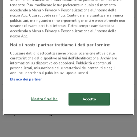
Stabia
tendenze. Puoi modificare le tue preferenze in qualsiasi momento
12.3 km
accedendo a Menu > Privacy > Personalizzazione all'interno della
nostra App. Cosa succede se rifiuti: Continuerai a visualizzare annunci
pubblicitari, ma riguarderanno argomenti generici e probabilmente non
Via Dei Mille Torre Annunziata
saranno rilevanti per i tuoi interessi. Potrai sempre cambiare idea
accedendo a Menu > Privacy > Personalizzazione all'interno della
15.6 km
nostra App.
Noi e i nostri partner trattiamo i dati per fornire:
Corso Umberto I, 8 Portici
Utilizzare dati di geolocalizzazione precisi. Scansione attiva delle
21.1 km
caratteristiche del dispositivo ai fini dell’identificazione. Archiviare
informazioni su dispositivo e/o accedervi. Pubblicità e contenuti
personalizzati, misurazione delle prestazioni dei contenuti e degli
Via Sementelle Angri
annunci, ricerche sul pubblico, sviluppo di servizi.
21.2 km
Elenco dei partner
Tutti i negozi BNL
Mostra finalità
Accetto
BNL, offerte e negozi