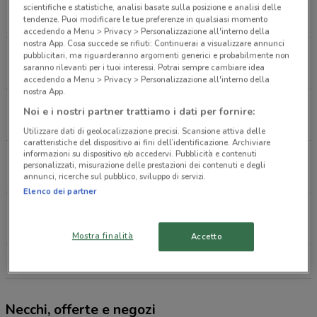
Via Mons. C. Cattaneo, 10 Desio
scientifiche e statistiche, analisi basate sulla posizione e analisi delle
9.6 km
tendenze. Puoi modificare le tue preferenze in qualsiasi momento
accedendo a Menu > Privacy > Personalizzazione all'interno della
nostra App. Cosa succede se rifiuti: Continuerai a visualizzare annunci
Via Risorgimento, 76 Mariano Comense
pubblicitari, ma riguarderanno argomenti generici e probabilmente non
saranno rilevanti per i tuoi interessi. Potrai sempre cambiare idea
11.9 km
accedendo a Menu > Privacy > Personalizzazione all'interno della
nostra App.
Via Generale Armando Diaz, 7 Castellanza
Noi e i nostri partner trattiamo i dati per fornire:
14.2 km
Utilizzare dati di geolocalizzazione precisi. Scansione attiva delle
caratteristiche del dispositivo ai fini dell’identificazione. Archiviare
informazioni su dispositivo e/o accedervi. Pubblicità e contenuti
Via Mac Mahon, 22 Milano
personalizzati, misurazione delle prestazioni dei contenuti e degli
15.5 km
annunci, ricerche sul pubblico, sviluppo di servizi.
Elenco dei partner
Via Benvenuto Cellini, 19 Busto Arsizio
16.6 km
Mostra finalità
Accetto
Tutti i negozi Necchi
Necchi, offerte e negozi