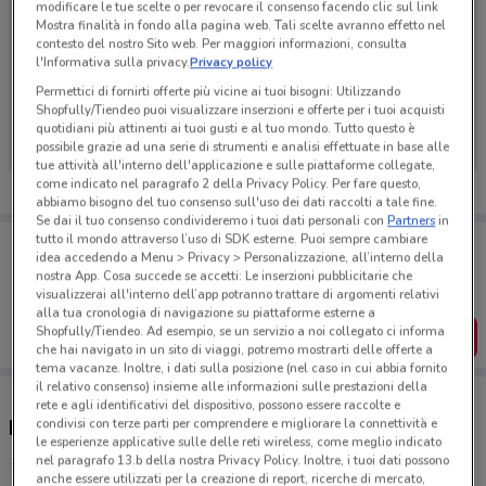
modificare le tue scelte o per revocare il consenso facendo clic sul link
Mostra finalità in fondo alla pagina web. Tali scelte avranno effetto nel
contesto del nostro Sito web. Per maggiori informazioni, consulta
l'Informativa sulla privacy.
Privacy policy
Ci dispiace, al momento non abbiamo pubblicato
Permettici di fornirti offerte più vicine ai tuoi bisogni: Utilizzando
Shopfully/Tiendeo puoi visualizzare inserzioni e offerte per i tuoi acquisti
volantini nella tua zona. Riprova più tardi.
quotidiani più attinenti ai tuoi gusti e al tuo mondo. Tutto questo è
possibile grazie ad una serie di strumenti e analisi effettuate in base alle
tue attività all'interno dell'applicazione e sulle piattaforme collegate,
come indicato nel paragrafo 2 della Privacy Policy. Per fare questo,
abbiamo bisogno del tuo consenso sull'uso dei dati raccolti a tale fine.
Se dai il tuo consenso condivideremo i tuoi dati personali con
Partners
in
tutto il mondo attraverso l’uso di SDK esterne. Puoi sempre cambiare
Porta DoveConviene sempre con te!
idea accedendo a Menu > Privacy > Personalizzazione, all’interno della
Puoi trovare le migliori offerte dei negozi vicino a te,
nostra App. Cosa succede se accetti: Le inserzioni pubblicitarie che
salvarle e creare la tua lista del risparmio, comodamente
visualizzerai all'interno dell’app potranno trattare di argomenti relativi
dal tuo cellulare.
alla tua cronologia di navigazione su piattaforme esterne a
Shopfully/Tiendeo. Ad esempio, se un servizio a noi collegato ci informa
SCARICA L’APP
che hai navigato in un sito di viaggi, potremo mostrarti delle offerte a
tema vacanze. Inoltre, i dati sulla posizione (nel caso in cui abbia fornito
il relativo consenso) insieme alle informazioni sulle prestazioni della
rete e agli identificativi del dispositivo, possono essere raccolte e
condivisi con terze parti per comprendere e migliorare la connettività e
Negozi Necchi a Solaro
le esperienze applicative sulle delle reti wireless, come meglio indicato
nel paragrafo 13.b della nostra Privacy Policy. Inoltre, i tuoi dati possono
anche essere utilizzati per la creazione di report, ricerche di mercato,