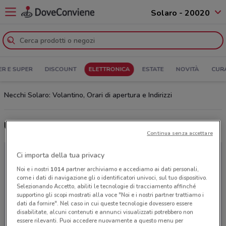
Solaro - 20020
ER E SUPER
DISCOUNT
ELETTRONICA
ESTATE
NOVITÀ
CUR
Necchi Solaro: Volantino, Orari di apertura e Indirizzi
Ultime offerte del volantino Necchi
Continua senza accettare
Ci importa della tua privacy
Noi e i nostri
1014
partner archiviamo e accediamo ai dati personali,
come i dati di navigazione gli o identificatori univoci, sul tuo dispositivo.
Selezionando Accetto, abiliti le tecnologie di tracciamento affinché
supportino gli scopi mostrati alla voce "Noi e i nostri partner trattiamo i
dati da fornire". Nel caso in cui queste tecnologie dovessero essere
disabilitate, alcuni contenuti e annunci visualizzati potrebbero non
essere rilevanti. Puoi accedere nuovamente a questo menu per