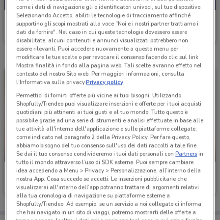
come i dati di navigazione gli o identificatori univoci, sul tuo dispositivo.
Selezionando Accetto, abiliti le tecnologie di tracciamento affinché
Famila Superstore
supportino gli scopi mostrati alla voce "Noi e i nostri partner trattiamo i
dati da fornire". Nel caso in cui queste tecnologie dovessero essere
Scade domenica
6 km
disabilitate, alcuni contenuti e annunci visualizzati potrebbero non
essere rilevanti. Puoi accedere nuovamente a questo menu per
modificare le tue scelte o per revocare il consenso facendo clic sul link
Mostra finalità in fondo alla pagina web. Tali scelte avranno effetto nel
contesto del nostro Sito web. Per maggiori informazioni, consulta
l'Informativa sulla privacy.
Privacy policy
Permettici di fornirti offerte più vicine ai tuoi bisogni: Utilizzando
Shopfully/Tiendeo puoi visualizzare inserzioni e offerte per i tuoi acquisti
quotidiani più attinenti ai tuoi gusti e al tuo mondo. Tutto questo è
possibile grazie ad una serie di strumenti e analisi effettuate in base alle
tue attività all'interno dell'applicazione e sulle piattaforme collegate,
come indicato nel paragrafo 2 della Privacy Policy. Per fare questo,
abbiamo bisogno del tuo consenso sull'uso dei dati raccolti a tale fine.
-2 GIORNI
-2 GIORNI
Se dai il tuo consenso condivideremo i tuoi dati personali con
Partners
in
tutto il mondo attraverso l’uso di SDK esterne. Puoi sempre cambiare
idea accedendo a Menu > Privacy > Personalizzazione, all’interno della
Famila Superstore
Famila Superstore
nostra App. Cosa succede se accetti: Le inserzioni pubblicitarie che
visualizzerai all'interno dell’app potranno trattare di argomenti relativi
Scade domenica
6 km
Scade domenica
6 km
alla tua cronologia di navigazione su piattaforme esterne a
Shopfully/Tiendeo. Ad esempio, se un servizio a noi collegato ci informa
che hai navigato in un sito di viaggi, potremo mostrarti delle offerte a