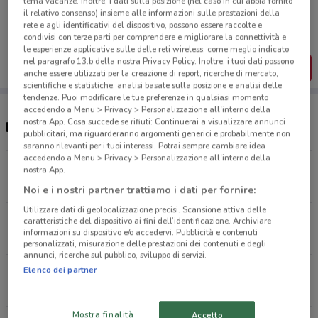
tema vacanze. Inoltre, i dati sulla posizione (nel caso in cui abbia fornito
Porta DoveConviene sempre con te!
il relativo consenso) insieme alle informazioni sulle prestazioni della
Puoi trovare le migliori offerte dei negozi vicino a te,
rete e agli identificativi del dispositivo, possono essere raccolte e
salvarle e creare la tua lista del risparmio, comodamente
condivisi con terze parti per comprendere e migliorare la connettività e
dal tuo cellulare.
le esperienze applicative sulle delle reti wireless, come meglio indicato
nel paragrafo 13.b della nostra Privacy Policy. Inoltre, i tuoi dati possono
SCARICA L’APP
anche essere utilizzati per la creazione di report, ricerche di mercato,
scientifiche e statistiche, analisi basate sulla posizione e analisi delle
tendenze. Puoi modificare le tue preferenze in qualsiasi momento
accedendo a Menu > Privacy > Personalizzazione all'interno della
nostra App. Cosa succede se rifiuti: Continuerai a visualizzare annunci
Negozi Famila Superstore a Solaro
pubblicitari, ma riguarderanno argomenti generici e probabilmente non
saranno rilevanti per i tuoi interessi. Potrai sempre cambiare idea
accedendo a Menu > Privacy > Personalizzazione all'interno della
Via Tonale, 50 Seveso
nostra App.
6 km
APERTO
Noi e i nostri partner trattiamo i dati per fornire:
Utilizzare dati di geolocalizzazione precisi. Scansione attiva delle
Via Tommaso Edison, 40 Novate Milanese
caratteristiche del dispositivo ai fini dell’identificazione. Archiviare
informazioni su dispositivo e/o accedervi. Pubblicità e contenuti
9.8 km
APERTO
personalizzati, misurazione delle prestazioni dei contenuti e degli
annunci, ricerche sul pubblico, sviluppo di servizi.
Elenco dei partner
Via G. Brodolini Nova Milanese
10 km
APERTO
Mostra finalità
Accetto