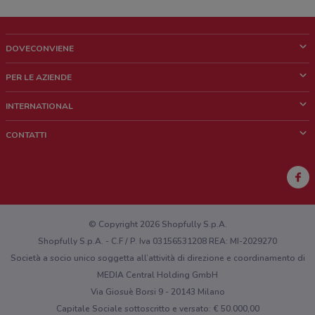
DOVECONVIENE
Cos'è DoveConviene
PER LE AZIENDE
Chi siamo
Cosa facciamo
INTERNATIONAL
News e media
Richieste commerciali e marketing
Brazil
CONTATTI
Lavora con noi
Mexico
Segnalazione punto vendita
France
Segnalazione Volantino
Australia
Hai un malfunzionamento sul web o sull'app?
New Zealand
© Copyright 2026 Shopfully S.p.A.
Shopfully S.p.A. - C.F / P. Iva 03156531208 REA: MI-2029270
Società a socio unico soggetta all’attività di direzione e coordinamento di
MEDIA Central Holding GmbH
Via Giosuè Borsi 9 - 20143 Milano
Capitale Sociale sottoscritto e versato: € 50.000,00