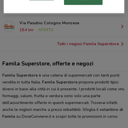
Via Adua Arluno
17.5 km
APERTO
Via Pasubio Cologno Monzese
18.4 km
APERTO
Tutti i negozi Famila Superstore
Famila Superstore, offerte e negozi
Famila Superstore
è una catena di supermercati con tanti punti
vendita in tutta Italia.
Famila Superstore
propone prodotti tipici
diversi in base alla città in cui è presente. I prodotti locali come vini,
formaggi, salumi, frutta e verdura sono solo una parte
dell’assortimento offerto in questi supermercati. Troverai infatti
anche le migliori marche a prezzi imbattibili. Sfoglia il
volantino di
Famila
su DoveConviene.it e scopri tutte le promozioni in corso.