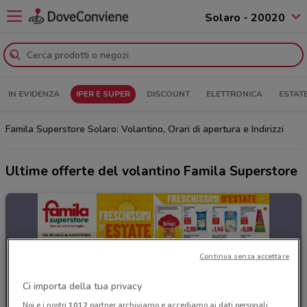
Solaro - 20020
IN EVIDENZA
IPER E SUPER
DISCOUNT
ELETTRONICA
ESTAT
Famila Superstore Solaro: Volantino, Orari di apertura e Indirizzi
Ultime offerte del volantino Famila Superstore
Continua senza accettare
Ci importa della tua privacy
Noi e i nostri
1012
partner archiviamo e accediamo ai dati personali,