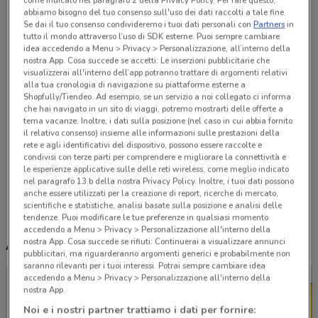
come indicato nel paragrafo 2 della Privacy Policy. Per fare questo,
4 km
APERTO
abbiamo bisogno del tuo consenso sull'uso dei dati raccolti a tale fine.
Se dai il tuo consenso condivideremo i tuoi dati personali con
Partners
in
tutto il mondo attraverso l’uso di SDK esterne. Puoi sempre cambiare
Via Benedetto Croce, 3 Senago
idea accedendo a Menu > Privacy > Personalizzazione, all’interno della
4.6 km
CHIUSO
nostra App. Cosa succede se accetti: Le inserzioni pubblicitarie che
visualizzerai all'interno dell’app potranno trattare di argomenti relativi
alla tua cronologia di navigazione su piattaforme esterne a
Via Longoni, 86 Barlassina
Shopfully/Tiendeo. Ad esempio, se un servizio a noi collegato ci informa
4.8 km
che hai navigato in un sito di viaggi, potremo mostrarti delle offerte a
tema vacanze. Inoltre, i dati sulla posizione (nel caso in cui abbia fornito
il relativo consenso) insieme alle informazioni sulle prestazioni della
Iv Novembre Uboldo
rete e agli identificativi del dispositivo, possono essere raccolte e
condivisi con terze parti per comprendere e migliorare la connettività e
7.6 km
CHIUSO
le esperienze applicative sulle delle reti wireless, come meglio indicato
nel paragrafo 13.b della nostra Privacy Policy. Inoltre, i tuoi dati possono
anche essere utilizzati per la creazione di report, ricerche di mercato,
Tutti i negozi Dpiu
scientifiche e statistiche, analisi basate sulla posizione e analisi delle
tendenze. Puoi modificare le tue preferenze in qualsiasi momento
accedendo a Menu > Privacy > Personalizzazione all'interno della
nostra App. Cosa succede se rifiuti: Continuerai a visualizzare annunci
Altri volantini nelle vicinanze
pubblicitari, ma riguarderanno argomenti generici e probabilmente non
saranno rilevanti per i tuoi interessi. Potrai sempre cambiare idea
accedendo a Menu > Privacy > Personalizzazione all'interno della
nostra App.
Noi e i nostri partner trattiamo i dati per fornire: