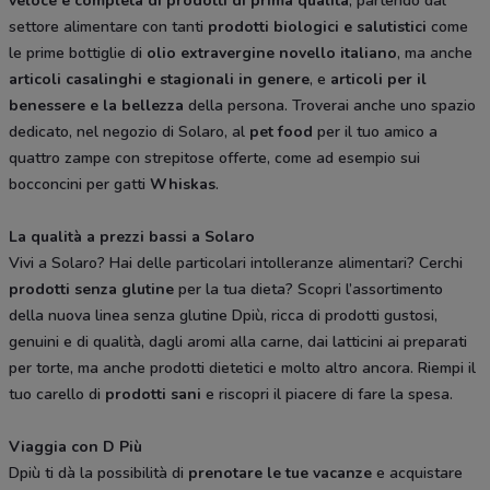
veloce e completa di prodotti di prima qualità
, partendo dal
settore alimentare con tanti
prodotti biologici e salutistici
come
le prime bottiglie di
olio extravergine novello italiano
, ma anche
articoli casalinghi e stagionali in genere
, e
articoli per il
benessere e la bellezza
della persona. Troverai anche uno spazio
dedicato, nel negozio di Solaro, al
pet food
per il tuo amico a
quattro zampe con strepitose offerte, come ad esempio sui
bocconcini per gatti
Whiskas
.
La qualità a prezzi bassi a Solaro
Vivi a Solaro? Hai delle particolari intolleranze alimentari? Cerchi
prodotti senza glutine
per la tua dieta? Scopri l’assortimento
della nuova linea senza glutine Dpiù, ricca di prodotti gustosi,
genuini e di qualità, dagli aromi alla carne, dai latticini ai preparati
per torte, ma anche prodotti dietetici e molto altro ancora. Riempi il
tuo carello di
prodotti sani
e riscopri il piacere di fare la spesa.
Viaggia con D Più
Dpiù ti dà la possibilità di
prenotare le tue vacanze
e acquistare