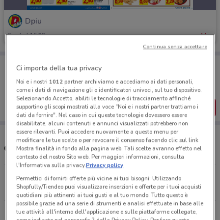
Dpiu
Scade il 16/08
4 km
Continua senza accettare
Porta DoveConviene sempre con te!
Ci importa della tua privacy
Puoi trovare le migliori offerte dei negozi vicino a te,
salvarle e creare la tua lista del risparmio, comodamente
Noi e i nostri
1012
partner archiviamo e accediamo ai dati personali,
dal tuo cellulare.
come i dati di navigazione gli o identificatori univoci, sul tuo dispositivo.
Selezionando Accetto, abiliti le tecnologie di tracciamento affinché
SCARICA L’APP
supportino gli scopi mostrati alla voce "Noi e i nostri partner trattiamo i
dati da fornire". Nel caso in cui queste tecnologie dovessero essere
disabilitate, alcuni contenuti e annunci visualizzati potrebbero non
essere rilevanti. Puoi accedere nuovamente a questo menu per
modificare le tue scelte o per revocare il consenso facendo clic sul link
Orari e Negozi Dpiù
Mostra finalità in fondo alla pagina web. Tali scelte avranno effetto nel
contesto del nostro Sito web. Per maggiori informazioni, consulta
l'Informativa sulla privacy.
Privacy policy
Via Giovanni Amendola Saronno
Permettici di fornirti offerte più vicine ai tuoi bisogni: Utilizzando
Shopfully/Tiendeo puoi visualizzare inserzioni e offerte per i tuoi acquisti
3.5 km
quotidiani più attinenti ai tuoi gusti e al tuo mondo. Tutto questo è
possibile grazie ad una serie di strumenti e analisi effettuate in base alle
Via Giovanni Amendola Saronno
tue attività all'interno dell'applicazione e sulle piattaforme collegate,