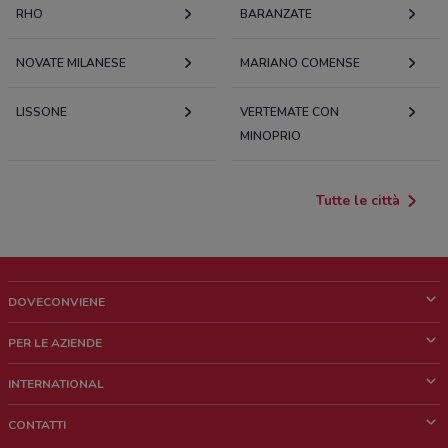
RHO
BARANZATE
NOVATE MILANESE
MARIANO COMENSE
LISSONE
VERTEMATE CON
MINOPRIO
Tutte le città
DOVECONVIENE
Cos'è DoveConviene
PER LE AZIENDE
Chi siamo
Cosa facciamo
INTERNATIONAL
News e media
Richieste commerciali e marketing
Brazil
CONTATTI
Lavora con noi