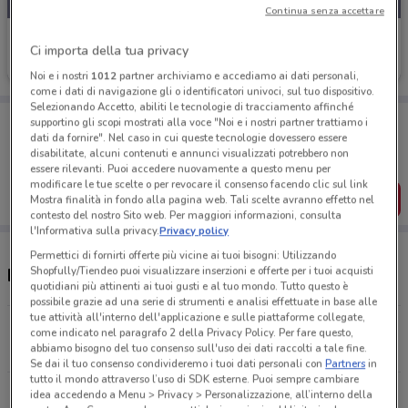
Continua senza accettare
GBC
Ci importa della tua privacy
Scade il 30/09
5.2 km
Noi e i nostri
1012
partner archiviamo e accediamo ai dati personali,
come i dati di navigazione gli o identificatori univoci, sul tuo dispositivo.
Selezionando Accetto, abiliti le tecnologie di tracciamento affinché
Porta DoveConviene sempre con te!
supportino gli scopi mostrati alla voce "Noi e i nostri partner trattiamo i
Puoi trovare le migliori offerte dei negozi vicino a te,
dati da fornire". Nel caso in cui queste tecnologie dovessero essere
salvarle e creare la tua lista del risparmio, comodamente
disabilitate, alcuni contenuti e annunci visualizzati potrebbero non
dal tuo cellulare.
essere rilevanti. Puoi accedere nuovamente a questo menu per
modificare le tue scelte o per revocare il consenso facendo clic sul link
SCARICA L’APP
Mostra finalità in fondo alla pagina web. Tali scelte avranno effetto nel
contesto del nostro Sito web. Per maggiori informazioni, consulta
l'Informativa sulla privacy.
Privacy policy
Permettici di fornirti offerte più vicine ai tuoi bisogni: Utilizzando
Shopfully/Tiendeo puoi visualizzare inserzioni e offerte per i tuoi acquisti
Negozi GBC a Solaro
quotidiani più attinenti ai tuoi gusti e al tuo mondo. Tutto questo è
possibile grazie ad una serie di strumenti e analisi effettuate in base alle
tue attività all'interno dell'applicazione e sulle piattaforme collegate,
Via Varese 192 Saronno
come indicato nel paragrafo 2 della Privacy Policy. Per fare questo,
abbiamo bisogno del tuo consenso sull'uso dei dati raccolti a tale fine.
5.2 km
Se dai il tuo consenso condivideremo i tuoi dati personali con
Partners
in
tutto il mondo attraverso l’uso di SDK esterne. Puoi sempre cambiare
Via alla Porada 19 Seregno
idea accedendo a Menu > Privacy > Personalizzazione, all’interno della