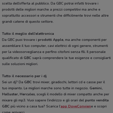
scelta dell’offerta al pubblico. Da GBC potrai infatti trovare i
prodotti delle migliori marche a prezzi competitivi ma anche e
soprattutto accessori e strumenti che difficilmente trovi nelle altre
grandi catene di questo settore.
Tutto il meglio dell’elettronica
Da GBC puoi trovare i
prodotti Apple
, ma anche componenti per
assemblare il tuo computer, cavi elettrici di ogni genere, strumenti
per la videosorveglianza e perfino citofoni senza fili. Il personale
qualificato di
GBC
saprà comprendere le tue esigenze e consigliarti
sulle soluzioni migliori.
Tutto il necessario per i dj
Sei un dj? Da
GBC
trovi mixer, giradischi, lettori cd e casse per il
tuo impianto. Le migliori marche sono tutte in negozio.
Gemini,
Halluster, Hercules
, scegli il modello di mixer compatto anche per
mixare gli mp3. Vuoi sapere l’indirizzo e gli orari del
punto vendita
GBC
più vicino a casa tua? Scarica l’
app DoveConvien
e e scopri
come arrivarci.