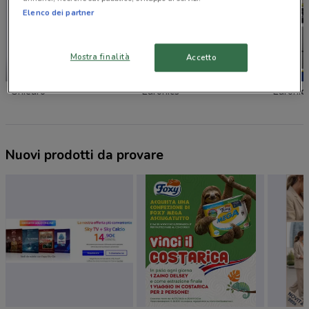
Elenco dei partner
Mostra finalità
Accetto
-3 GIORNI
Unieuro
Euronics
Euronic
Nuovi prodotti da provare