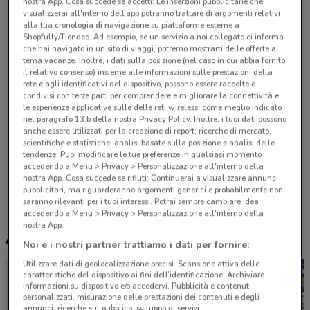
nostra App. Cosa succede se accetti: Le inserzioni pubblicitarie che
9.3 km
visualizzerai all'interno dell’app potranno trattare di argomenti relativi
alla tua cronologia di navigazione su piattaforme esterne a
Shopfully/Tiendeo. Ad esempio, se un servizio a noi collegato ci informa
Via Meda, 27 Rho
che hai navigato in un sito di viaggi, potremo mostrarti delle offerte a
10.6 km
tema vacanze. Inoltre, i dati sulla posizione (nel caso in cui abbia fornito
il relativo consenso) insieme alle informazioni sulle prestazioni della
rete e agli identificativi del dispositivo, possono essere raccolte e
Via Ferri, 6 Cinisello Balsamo
condivisi con terze parti per comprendere e migliorare la connettività e
13.4 km
le esperienze applicative sulle delle reti wireless, come meglio indicato
nel paragrafo 13.b della nostra Privacy Policy. Inoltre, i tuoi dati possono
anche essere utilizzati per la creazione di report, ricerche di mercato,
Via Ortigara, 20 Legnano
scientifiche e statistiche, analisi basate sulla posizione e analisi delle
tendenze. Puoi modificare le tue preferenze in qualsiasi momento
14.1 km
accedendo a Menu > Privacy > Personalizzazione all'interno della
nostra App. Cosa succede se rifiuti: Continuerai a visualizzare annunci
pubblicitari, ma riguarderanno argomenti generici e probabilmente non
Tutti i negozi GBC
saranno rilevanti per i tuoi interessi. Potrai sempre cambiare idea
accedendo a Menu > Privacy > Personalizzazione all'interno della
nostra App.
Altri volantini nelle vicinanze
Noi e i nostri partner trattiamo i dati per fornire:
Utilizzare dati di geolocalizzazione precisi. Scansione attiva delle
caratteristiche del dispositivo ai fini dell’identificazione. Archiviare
informazioni su dispositivo e/o accedervi. Pubblicità e contenuti
personalizzati, misurazione delle prestazioni dei contenuti e degli
annunci, ricerche sul pubblico, sviluppo di servizi.