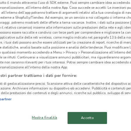
tutto il mondo attraverso l’uso di SDK esterne. Puoi sempre cambiare idea accedend
rsonalizzazione, all’interno della nostra App. Cosa succede se accetti: Le inserzioni pu
i all'interno dell’app potranno trattare di argomenti relativi alla tua cronologia di na
esterne a Shopfully/Tiendeo. Ad esempio, se un servizio a noi collegato ci informa ch
i viaggi, potremo mostrarti delle offerte a tema vacanze. Inoltre, i dati sulla posizione 
o il relativo consenso) insieme alle informazioni sulle prestazioni della rete e agli ident
 possono essere raccolte e condivisi con terze parti per comprendere e migliorare la conn
pplicative sulle delle reti wireless, come meglio indicato nel paragrafo 13.b della no
re, i tuoi dati possono anche essere utilizzati per la creazione di report, ricerche di mer
 e statistiche, analisi basate sulla posizione e analisi delle tendenze. Puoi modificare l
in qualsiasi momento accedendo a Menu > Privacy > Personalizzazione all'interno del
 se rifiuti: Continuerai a visualizzare annunci pubblicitari, ma riguarderanno argome
te non saranno rilevanti per i tuoi interessi. Potrai sempre cambiare idea accedendo
rsonalizzazione all'interno della nostra App.
stri partner trattiamo i dati per fornire:
1.2 km
ti di geolocalizzazione precisi. Scansione attiva delle caratteristiche del dispositivo ai 
icazione. Archiviare informazioni su dispositivo e/o accedervi. Pubblicità e contenuti per
delle prestazioni dei contenuti e degli annunci, ricerche sul pubblico, sviluppo di servi
cinanze
partner
Tis
AVOLA
RAGUSA
Mostra finalità
Accetto
-
MISTERBIANCO
GRAVINA DI CATANIA