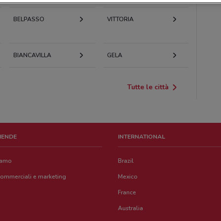
BELPASSO
VITTORIA
BIANCAVILLA
GELA
Tutte le città
ZIENDE
INTERNATIONAL
iamo
Brazil
commerciali e marketing
Mexico
France
Australia