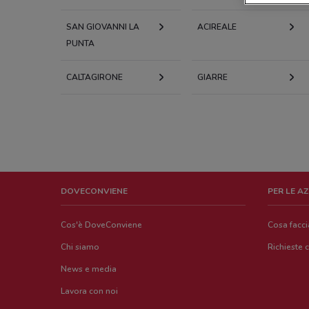
SAN GIOVANNI LA
ACIREALE
PUNTA
CALTAGIRONE
GIARRE
DOVECONVIENE
PER LE A
Cos'è DoveConviene
Cosa facc
Chi siamo
Richieste 
News e media
Lavora con noi