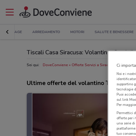
BRICOLAGE
ARREDAMENTO
MOTORI
SALUTE E BENESSERE
Tiscali Casa Siracusa: Volantino, Orari di 
Ci importa
Sei qui:
DoveConviene
Offerte Servizi a Siracusa
Negozi Tis
Noi e i nostr
identificato
Ultime offerte del volantino Tiscali Ca
supportino g
tecnologie d
Puoi accede
sul link Mos
Per maggiori
Permettici d
offerte per 
una serie di
piattaforme 
tuo consenso