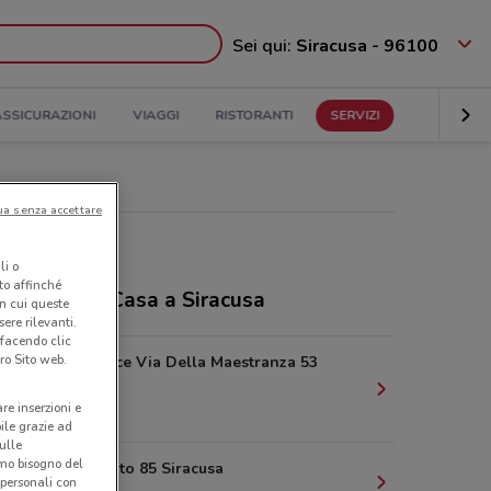
Sei qui:
Siracusa - 96100
ASSICURAZIONI
VIAGGI
RISTORANTI
SERVIZI
ua senza accettare
li o
nto affinché
ozi Tiscali Casa a Siracusa
in cui queste
ere rilevanti.
 facendo clic
ro Sito web.
Diana Service Via Della Maestranza 53
Siracusa
are inserzioni e
1.2 km
bile grazie ad
sulle
amo bisogno del
Viale Teocrito 85 Siracusa
 personali con