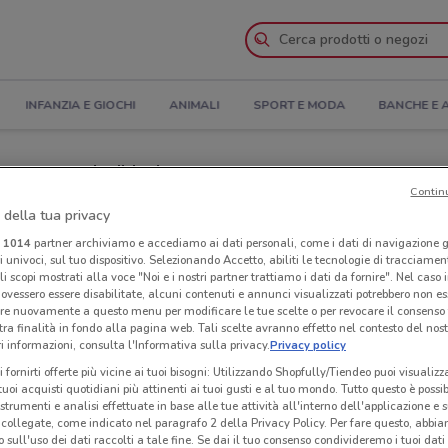
INFANZIA E GIOCHI
ANIMALI
SPORT E MODA
BANCHE E 
apertura e Indirizzi
Contin
 della tua privacy
cali Casa a Siracusa
i
1014
partner archiviamo e accediamo ai dati personali, come i dati di navigazione g
ri univoci, sul tuo dispositivo. Selezionando Accetto, abiliti le tecnologie di tracciame
sa
Neg
li scopi mostrati alla voce "Noi e i nostri partner trattiamo i dati da fornire". Nel caso 
ovessero essere disabilitate, alcuni contenuti e annunci visualizzati potrebbero non ess
re nuovamente a questo menu per modificare le tue scelte o per revocare il consenso
tra finalità in fondo alla pagina web. Tali scelte avranno effetto nel contesto del nost
 informazioni, consulta l'Informativa sulla privacy.
Privacy policy
i fornirti offerte più vicine ai tuoi bisogni: Utilizzando Shopfully/Tiendeo puoi visualizz
i tuoi acquisti quotidiani più attinenti ai tuoi gusti e al tuo mondo. Tutto questo è possi
 strumenti e analisi effettuate in base alle tue attività all'interno dell'applicazione e 
collegate, come indicato nel paragrafo 2 della Privacy Policy. Per fare questo, abbi
 sull'uso dei dati raccolti a tale fine. Se dai il tuo consenso condivideremo i tuoi dati