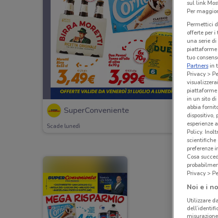
sul link Mos
Per maggiori
Permettici d
offerte per 
una serie di
piattaforme 
tuo consenso
Partners
in 
Privacy > Pe
visualizzera
piattaforme 
in un sito d
abbia fornit
SuperConveniente
dispositivo,
esperienze a
Scade lunedì
Policy. Inolt
scientifiche
preferenze 
Cosa succede
probabilmen
Privacy > Pe
Noi e i no
Utilizzare da
dell’identif
misurazione 