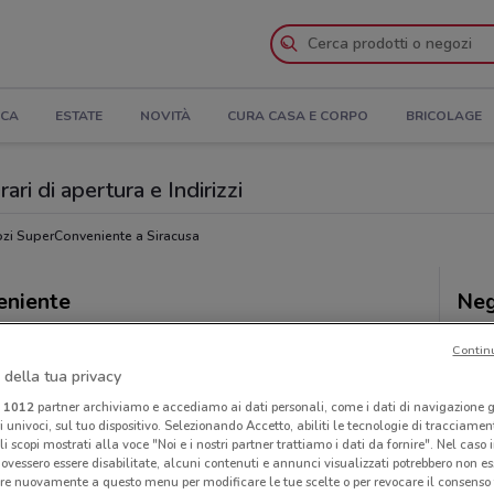
ICA
ESTATE
NOVITÀ
CURA CASA E CORPO
BRICOLAGE
ri di apertura e Indirizzi
zi SuperConveniente a Siracusa
eniente
Neg
Contin
 della tua privacy
i
1012
partner archiviamo e accediamo ai dati personali, come i dati di navigazione g
ri univoci, sul tuo dispositivo. Selezionando Accetto, abiliti le tecnologie di tracciame
li scopi mostrati alla voce "Noi e i nostri partner trattiamo i dati da fornire". Nel caso 
ovessero essere disabilitate, alcuni contenuti e annunci visualizzati potrebbero non ess
re nuovamente a questo menu per modificare le tue scelte o per revocare il consenso