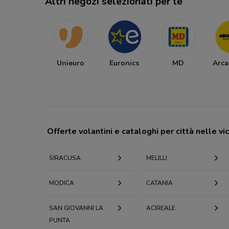
Altri negozi selezionati per te
Unieuro
Euronics
MD
Arca
Offerte volantini e cataloghi per città nelle vi
SIRACUSA
MELILLI
MODICA
CATANIA
SAN GIOVANNI LA
ACIREALE
PUNTA