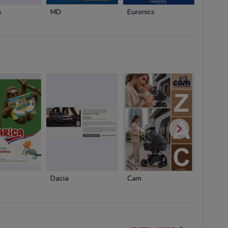
s
MD
Euronics
Arcapl
Dacia
Cam
Cam