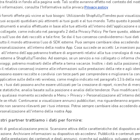
tra finalità in fondo alla pagina web. Tali scelte avranno effetto nel contesto del nost
 informazioni, consulta l'Informativa sulla privacy.
Privacy policy
i fornirti offerte più vicine ai tuoi bisogni: Utilizzando Shopfully/Tiendeo puoi visualizz
i tuoi acquisti quotidiani più attinenti ai tuoi gusti e al tuo mondo. Tutto questo è possi
 strumenti e analisi effettuate in base alle tue attività all'interno dell'applicazione e 
collegate, come indicato nel paragrafo 2 della Privacy Policy. Per fare questo, abbi
 sull'uso dei dati raccolti a tale fine. Se dai il tuo consenso condivideremo i tuoi dati
tutto il mondo attraverso l’uso di SDK esterne. Puoi sempre cambiare idea accedend
rsonalizzazione, all’interno della nostra App. Cosa succede se accetti: Le inserzioni pu
Sup
i all'interno dell’app potranno trattare di argomenti relativi alla tua cronologia di na
esterne a Shopfully/Tiendeo. Ad esempio, se un servizio a noi collegato ci informa ch
i viaggi, potremo mostrarti delle offerte a tema vacanze. Inoltre, i dati sulla posizione 
Iper
o il relativo consenso) insieme alle informazioni sulle prestazioni della rete e agli ident
 possono essere raccolte e condivisi con terze parti per comprendere e migliorare la conn
cinqu
pplicative sulle delle reti wireless, come meglio indicato nel paragrafo 13.b della no
1.5 km
prodo
re, i tuoi dati possono anche essere utilizzati per la creazione di report, ricerche di mer
 e statistiche, analisi basate sulla posizione e analisi delle tendenze. Puoi modificare l
Alime
in qualsiasi momento accedendo a Menu > Privacy > Personalizzazione all'interno del
vola
 se rifiuti: Continuerai a visualizzare annunci pubblicitari, ma riguarderanno argome
diret
te non saranno rilevanti per i tuoi interessi. Potrai sempre cambiare idea accedendo
rsonalizzazione all'interno della nostra App.
le of
stri partner trattiamo i dati per fornire:
Scon
ti di geolocalizzazione precisi. Scansione attiva delle caratteristiche del dispositivo ai 
icazione. Archiviare informazioni su dispositivo e/o accedervi. Pubblicità e contenuti per
Da
I
delle prestazioni dei contenuti e degli annunci, ricerche sul pubblico, sviluppo di servi