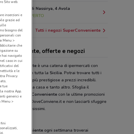
ro Sito web.
Via Caduti di Nassirya, 4 Avola
are inserzioni e
20.6 km
APERTO
bile grazie ad
sulle
Tutti i negozi SuperConveniente
amo bisogno del
 personali con
o a Menu >
bblicitarie che
erConveniente, offerte e negozi
vigazione su
e hai navigato
(nel caso in cui
super Conveniente
è una catena di ipermercati con
ificativi del
ettività e le
e punti vendita in tutta la
Sicilia
. Potrai trovare tutti i
stra Privacy
tti delle marche più prestigiose a prezzi incredibili.
cato,
e tue
ntari, pulizia della casa e tanto altro. Sfoglia il
la nostra App.
ntino
Ipersuper Conveniente
con le ultime promozioni
nti generici e
tamente sul sito DoveConviene.it e non lasciarti sfuggire
 a Menu >
ferte a prezzi bassissimi.
ti fino al 50%
fini
sonalizzati,
persuper Conveniente
ogni settimana troverai
zi.