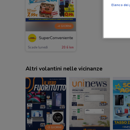
Elenco dei 
-4 GIORNI
SuperConveniente
Scade lunedì
20.6 km
Altri volantini nelle vicinanze
-3 GIORNI