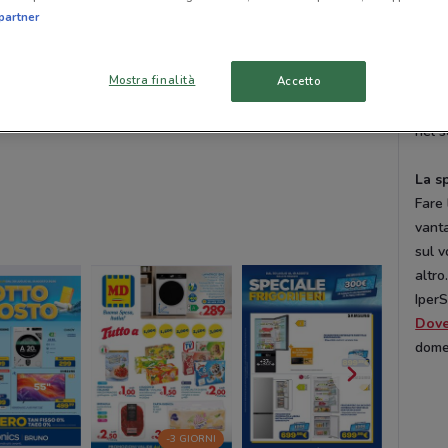
imper
partner
del b
lava
Mostra finalità
Accetto
perio
elett
nel s
La s
Fare
vanta
sul v
altro
IperS
Dov
domen
-3 GIORNI