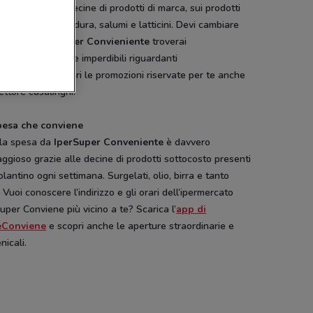
dibili sconti su decine di prodotti di marca, sui prodotti
anco frutta e verdura, salumi e latticini. Devi cambiare
trice? Da
Ipersuper Convieniente
troverai
dicamente offerte imperdibili riguardanti
rodomestici. Scopri le promozioni riservate per te anche
ettore casalinghi.
pesa che conviene
 la spesa da
IperSuper Conveniente
è davvero
ggioso grazie alle decine di prodotti sottocosto presenti
olantino ogni settimana. Surgelati, olio, birra e tanto
. Vuoi conoscere l’indirizzo e gli orari dell’ipermercato
uper Conviene più vicino a te? Scarica l’
app di
eConviene
e scopri anche le aperture straordinarie e
icali.