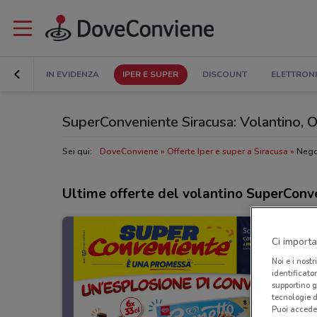
IN EVIDENZA
IPER E SUPER
DISCOUNT
ELETTRON
SuperConveniente Siracusa: Volantino, Ora
Sei qui:
DoveConviene
Offerte Iper e super a Siracusa
Nego
Ultime offerte del volantino SuperConv
Ci importa
Noi e i nostr
identificato
supportino g
tecnologie d
Puoi accede