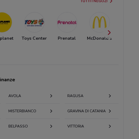
TUTTI I NEGOZI
planet
Toys Center
Prenatal
McDonald's
Sky
cinanze
AVOLA
RAGUSA
MISTERBIANCO
GRAVINA DI CATANIA
BELPASSO
VITTORIA