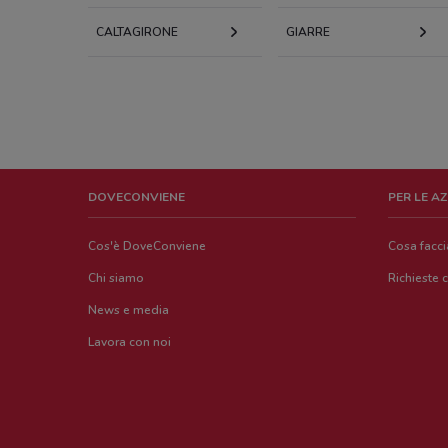
CALTAGIRONE
GIARRE
DOVECONVIENE
PER LE A
Cos'è DoveConviene
Cosa facc
Chi siamo
Richieste 
News e media
Lavora con noi