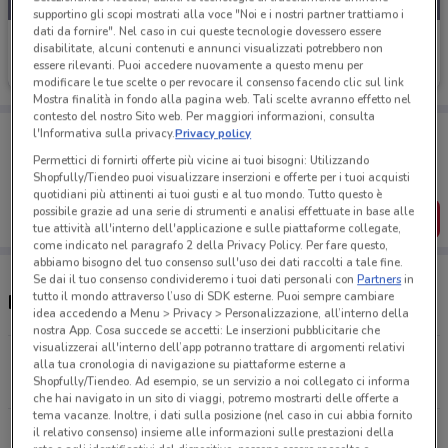
supportino gli scopi mostrati alla voce "Noi e i nostri partner trattiamo i
dati da fornire". Nel caso in cui queste tecnologie dovessero essere
Sky
disabilitate, alcuni contenuti e annunci visualizzati potrebbero non
essere rilevanti. Puoi accedere nuovamente a questo menu per
Scade il 16/08
300 m
modificare le tue scelte o per revocare il consenso facendo clic sul link
Mostra finalità in fondo alla pagina web. Tali scelte avranno effetto nel
contesto del nostro Sito web. Per maggiori informazioni, consulta
Porta DoveConviene sempre con te!
l'Informativa sulla privacy.
Privacy policy
Puoi trovare le migliori offerte dei negozi vicino a te,
Permettici di fornirti offerte più vicine ai tuoi bisogni: Utilizzando
salvarle e creare la tua lista del risparmio, comodamente
Shopfully/Tiendeo puoi visualizzare inserzioni e offerte per i tuoi acquisti
dal tuo cellulare.
quotidiani più attinenti ai tuoi gusti e al tuo mondo. Tutto questo è
possibile grazie ad una serie di strumenti e analisi effettuate in base alle
SCARICA L’APP
tue attività all'interno dell'applicazione e sulle piattaforme collegate,
come indicato nel paragrafo 2 della Privacy Policy. Per fare questo,
abbiamo bisogno del tuo consenso sull'uso dei dati raccolti a tale fine.
Se dai il tuo consenso condivideremo i tuoi dati personali con
Partners
in
tutto il mondo attraverso l’uso di SDK esterne. Puoi sempre cambiare
Indirizzo e negozi Sky
idea accedendo a Menu > Privacy > Personalizzazione, all’interno della
nostra App. Cosa succede se accetti: Le inserzioni pubblicitarie che
visualizzerai all'interno dell’app potranno trattare di argomenti relativi
Via Epicarmo, 49 Siracusa
alla tua cronologia di navigazione su piattaforme esterne a
Shopfully/Tiendeo. Ad esempio, se un servizio a noi collegato ci informa
300 m
CHIUSO
che hai navigato in un sito di viaggi, potremo mostrarti delle offerte a
tema vacanze. Inoltre, i dati sulla posizione (nel caso in cui abbia fornito
Via Necropoli Del Fusco Snc Siracusa
il relativo consenso) insieme alle informazioni sulle prestazioni della