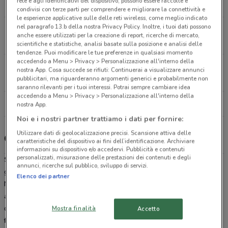
rete e agli identificativi del dispositivo, possono essere raccolte e
2 km
APERTO
condivisi con terze parti per comprendere e migliorare la connettività e
le esperienze applicative sulle delle reti wireless, come meglio indicato
nel paragrafo 13.b della nostra Privacy Policy. Inoltre, i tuoi dati possono
Viale Tica, 102 Siracusa
anche essere utilizzati per la creazione di report, ricerche di mercato,
2 km
scientifiche e statistiche, analisi basate sulla posizione e analisi delle
tendenze. Puoi modificare le tue preferenze in qualsiasi momento
accedendo a Menu > Privacy > Personalizzazione all'interno della
Corso Vittorio Emanuele, 155 Floridia
nostra App. Cosa succede se rifiuti: Continuerai a visualizzare annunci
12.3 km
CHIUSO
pubblicitari, ma riguarderanno argomenti generici e probabilmente non
saranno rilevanti per i tuoi interessi. Potrai sempre cambiare idea
accedendo a Menu > Privacy > Personalizzazione all'interno della
Tutti i negozi Sky
nostra App.
Noi e i nostri partner trattiamo i dati per fornire:
Utilizzare dati di geolocalizzazione precisi. Scansione attiva delle
Offerte e pacchetti Sky
caratteristiche del dispositivo ai fini dell’identificazione. Archiviare
informazioni su dispositivo e/o accedervi. Pubblicità e contenuti
personalizzati, misurazione delle prestazioni dei contenuti e degli
Sky
è la prima media company presente in Italia, facente parte del
annunci, ricerche sul pubblico, sviluppo di servizi.
gruppo Sky plc, leader indiscusso dell’intrattenimento in Europa.
Elenco dei partner
Nata nel 2003 dalla fusione di Stream e Telepiù, inizia fin da subito
ad affermarsi nel settore televisivo italiano grazie alla moltitudine
di
servizi e canali adatti a soddisfare gli interessi di tutta la
Mostra finalità
Accetto
famiglia
. Oggi propone una vastissima scelta di programmi