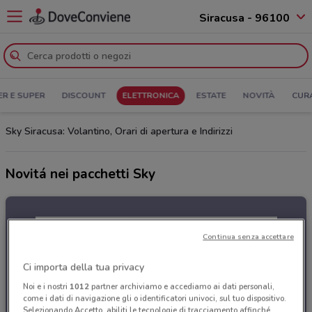
Siracusa - 96100
ER E SUPER
DISCOUNT
ELETTRONICA
ESTATE
NOVITÀ
CUR
Sky Siracusa: Volantino, Orari di apertura e Indirizzi
Novitá nei pacchetti Sky
Continua senza accettare
Ci importa della tua privacy
Noi e i nostri
1012
partner archiviamo e accediamo ai dati personali,
come i dati di navigazione gli o identificatori univoci, sul tuo dispositivo.
Selezionando Accetto, abiliti le tecnologie di tracciamento affinché