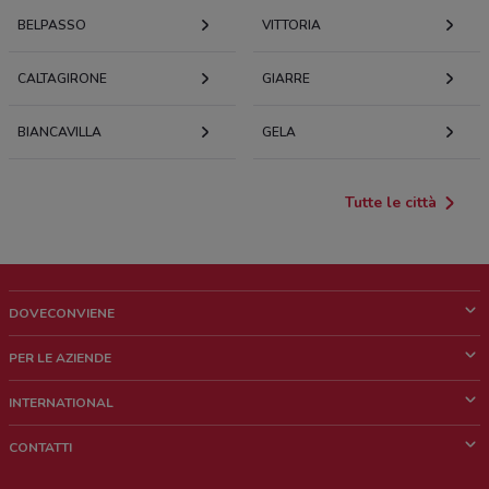
BELPASSO
VITTORIA
CALTAGIRONE
GIARRE
BIANCAVILLA
GELA
Tutte le città
DOVECONVIENE
Cos'è DoveConviene
PER LE AZIENDE
Chi siamo
Cosa facciamo
INTERNATIONAL
News e media
Richieste commerciali e marketing
Brazil
CONTATTI
Lavora con noi
Mexico
Segnalazione punto vendita