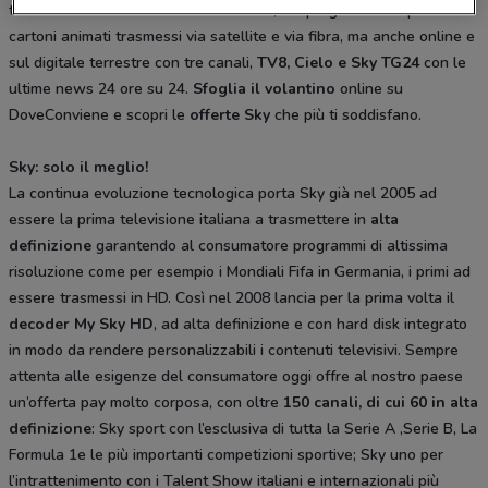
televisivi dalle serie Tv ai documentari, dai programmi di sport ai
cartoni animati trasmessi via satellite e via fibra, ma anche online e
sul digitale terrestre con tre canali,
TV8, Cielo e Sky TG24
con le
ultime news 24 ore su 24.
Sfoglia il volantino
online su
DoveConviene e scopri le
offerte Sky
che più ti soddisfano.
Sky: solo il meglio!
La continua evoluzione tecnologica porta Sky già nel 2005 ad
essere la prima televisione italiana a trasmettere in
alta
definizione
garantendo al consumatore programmi di altissima
risoluzione come per esempio i Mondiali Fifa in Germania, i primi ad
essere trasmessi in HD. Così nel 2008 lancia per la prima volta il
decoder My Sky HD
, ad alta definizione e con hard disk integrato
in modo da rendere personalizzabili i contenuti televisivi. Sempre
attenta alle esigenze del consumatore oggi offre al nostro paese
un’offerta pay molto corposa, con oltre
150 canali, di cui 60 in alta
definizione
: Sky sport con l’esclusiva di tutta la Serie A ,Serie B, La
Formula 1e le più importanti competizioni sportive; Sky uno per
l’intrattenimento con i Talent Show italiani e internazionali più