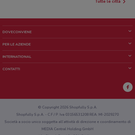
Tutte le città
DOVECONVIENE
Cos'è DoveConviene
PER LE AZIENDE
Chi siamo
Cosa facciamo
INTERNATIONAL
News e media
Richieste commerciali e marketing
Brazil
CONTATTI
Lavora con noi
Mexico
Segnalazione punto vendita
France
Segnalazione Volantino
Australia
Hai un malfunzionamento sul web o sull'app?
New Zealand
© Copyright 2026 Shopfully S.p.A.
Shopfully S.p.A. - C.F / P. Iva 03156531208 REA: MI-2029270
Società a socio unico soggetta all’attività di direzione e coordinamento di
MEDIA Central Holding GmbH