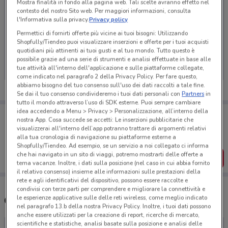
Mostra finalità in fondo alla pagina web. Tali scelte avranno effetto nel
contesto del nostro Sito web. Per maggiori informazioni, consulta
l'Informativa sulla privacy.
Privacy policy
Permettici di fornirti offerte più vicine ai tuoi bisogni: Utilizzando
Ci dispiace, al momento non abbiamo pubblicato
Shopfully/Tiendeo puoi visualizzare inserzioni e offerte per i tuoi acquisti
quotidiani più attinenti ai tuoi gusti e al tuo mondo. Tutto questo è
volantini nella tua zona. Riprova più tardi.
possibile grazie ad una serie di strumenti e analisi effettuate in base alle
tue attività all'interno dell'applicazione e sulle piattaforme collegate,
come indicato nel paragrafo 2 della Privacy Policy. Per fare questo,
abbiamo bisogno del tuo consenso sull'uso dei dati raccolti a tale fine.
Se dai il tuo consenso condivideremo i tuoi dati personali con
Partners
in
tutto il mondo attraverso l’uso di SDK esterne. Puoi sempre cambiare
idea accedendo a Menu > Privacy > Personalizzazione, all’interno della
Porta DoveConviene sempre con te!
nostra App. Cosa succede se accetti: Le inserzioni pubblicitarie che
Puoi trovare le migliori offerte dei negozi vicino a te,
visualizzerai all'interno dell’app potranno trattare di argomenti relativi
salvarle e creare la tua lista del risparmio, comodamente
alla tua cronologia di navigazione su piattaforme esterne a
dal tuo cellulare.
Shopfully/Tiendeo. Ad esempio, se un servizio a noi collegato ci informa
che hai navigato in un sito di viaggi, potremo mostrarti delle offerte a
SCARICA L’APP
tema vacanze. Inoltre, i dati sulla posizione (nel caso in cui abbia fornito
il relativo consenso) insieme alle informazioni sulle prestazioni della
rete e agli identificativi del dispositivo, possono essere raccolte e
condivisi con terze parti per comprendere e migliorare la connettività e
le esperienze applicative sulle delle reti wireless, come meglio indicato
Concessionari Michelin nelle vicinanze
nel paragrafo 13.b della nostra Privacy Policy. Inoltre, i tuoi dati possono
anche essere utilizzati per la creazione di report, ricerche di mercato,
scientifiche e statistiche, analisi basate sulla posizione e analisi delle