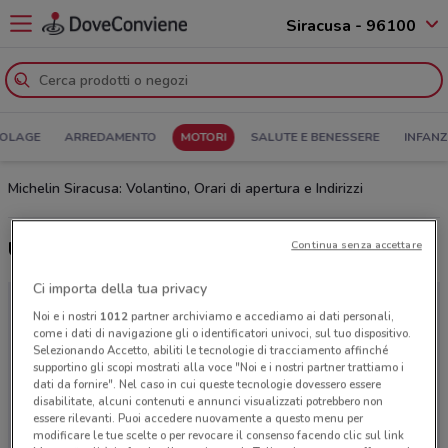
Siracusa - 96100
COLAGE
ARREDAMENTO
MOTORI
SALUTE E BENESSERE
INFANZ
Michelin Siracusa: Volantino, Orari di apertura e Indirizzi
Ultime offerte del volantino Michelin
Continua senza accettare
Ci importa della tua privacy
Noi e i nostri
1012
partner archiviamo e accediamo ai dati personali,
come i dati di navigazione gli o identificatori univoci, sul tuo dispositivo.
Selezionando Accetto, abiliti le tecnologie di tracciamento affinché
supportino gli scopi mostrati alla voce "Noi e i nostri partner trattiamo i
dati da fornire". Nel caso in cui queste tecnologie dovessero essere
disabilitate, alcuni contenuti e annunci visualizzati potrebbero non
essere rilevanti. Puoi accedere nuovamente a questo menu per
modificare le tue scelte o per revocare il consenso facendo clic sul link