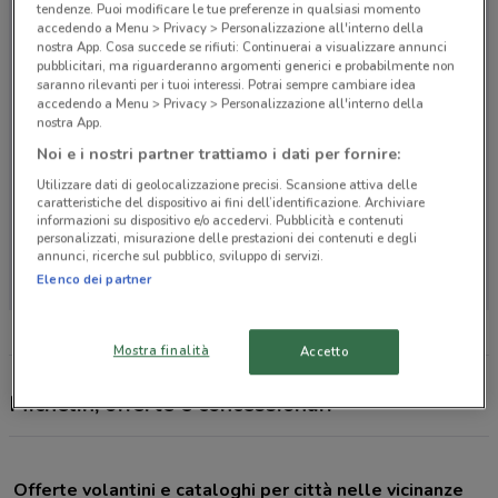
tendenze. Puoi modificare le tue preferenze in qualsiasi momento
accedendo a Menu > Privacy > Personalizzazione all'interno della
nostra App. Cosa succede se rifiuti: Continuerai a visualizzare annunci
pubblicitari, ma riguarderanno argomenti generici e probabilmente non
saranno rilevanti per i tuoi interessi. Potrai sempre cambiare idea
accedendo a Menu > Privacy > Personalizzazione all'interno della
nostra App.
Noi e i nostri partner trattiamo i dati per fornire:
Utilizzare dati di geolocalizzazione precisi. Scansione attiva delle
caratteristiche del dispositivo ai fini dell’identificazione. Archiviare
informazioni su dispositivo e/o accedervi. Pubblicità e contenuti
personalizzati, misurazione delle prestazioni dei contenuti e degli
Non ci sono negozi nelle vicinanze
annunci, ricerche sul pubblico, sviluppo di servizi.
Elenco dei partner
Mostra finalità
Accetto
Michelin, offerte e concessionari
Offerte volantini e cataloghi per città nelle vicinanze