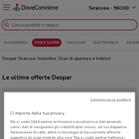
Siracusa - 96100
IN EVIDENZA
IPER E SUPER
DISCOUNT
ELETTRONICA
ESTAT
Despar Siracusa: Volantino, Orari di apertura e Indirizzi
Le ultime offerte Despar
Continua senza accettare
Ci importa della tua privacy
Noi e i nostri
1014
partner archiviamo e accediamo ai dati personali,
come i dati di navigazione gli o identificatori univoci, sul tuo dispositivo.
Selezionando Accetto, abiliti le tecnologie di tracciamento affinché
supportino gli scopi mostrati alla voce "Noi e i nostri partner trattiamo i