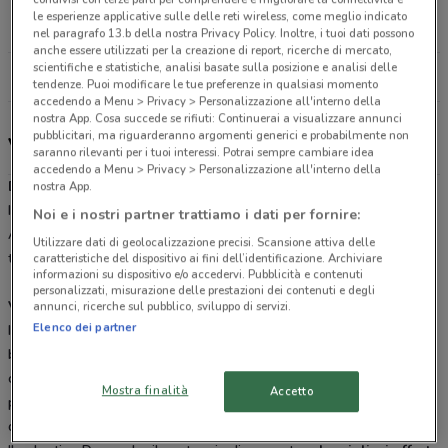
Via C. Battisti, 1 Sortino
le esperienze applicative sulle delle reti wireless, come meglio indicato
25 km
CHIUSO
nel paragrafo 13.b della nostra Privacy Policy. Inoltre, i tuoi dati possono
anche essere utilizzati per la creazione di report, ricerche di mercato,
scientifiche e statistiche, analisi basate sulla posizione e analisi delle
Tutti i negozi Despar
tendenze. Puoi modificare le tue preferenze in qualsiasi momento
accedendo a Menu > Privacy > Personalizzazione all'interno della
nostra App. Cosa succede se rifiuti: Continuerai a visualizzare annunci
pubblicitari, ma riguarderanno argomenti generici e probabilmente non
Volantino, offerte e Despar Tribù
saranno rilevanti per i tuoi interessi. Potrai sempre cambiare idea
accedendo a Menu > Privacy > Personalizzazione all'interno della
Despar
è una delle principali catene di supermercati del Nord
nostra App.
Italia, con punti vendita anche nell’Italia Centrale e al Sud.
Noi e i nostri partner trattiamo i dati per fornire:
All’interno del Gruppo Despar è possibile individuare diverse
Utilizzare dati di geolocalizzazione precisi. Scansione attiva delle
tipologie di store:
Interspar
,
Eurospar
e
Despar Express
.
caratteristiche del dispositivo ai fini dell’identificazione. Archiviare
informazioni su dispositivo e/o accedervi. Pubblicità e contenuti
personalizzati, misurazione delle prestazioni dei contenuti e degli
Volantino Despar e offerte della settimana
annunci, ricerche sul pubblico, sviluppo di servizi.
Elenco dei partner
I
volantini Despar
sono aggiornati ogni quindici giorni circa e in
base al periodo dell’anno è possibile che la frequenza aumenti o
che ne vengano pubblicati diversi in contemporanea. Questo
Mostra finalità
Accetto
perché durante le feste vengono spesso proposte promozioni
dedicate.