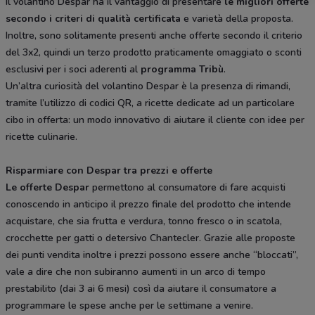
Il volantino Despar ha il vantaggio di presentare
le migliori offerte
secondo i criteri di qualità certificata
e varietà della proposta.
Inoltre, sono solitamente presenti anche offerte secondo il criterio
del 3x2, quindi un terzo prodotto praticamente omaggiato o sconti
esclusivi per i soci aderenti al
programma Tribù
.
Un’altra curiosità del volantino Despar è la presenza di rimandi,
tramite l’utilizzo di codici QR, a ricette dedicate ad un particolare
cibo in offerta: un modo innovativo di aiutare il cliente con idee per
ricette culinarie.
Risparmiare con Despar tra prezzi e offerte
Le offerte Despar
permettono al consumatore di fare acquisti
conoscendo in anticipo il prezzo finale del prodotto che intende
acquistare, che sia frutta e verdura, tonno fresco o in scatola,
crocchette per gatti o detersivo Chantecler. Grazie alle proposte
dei punti vendita inoltre i prezzi possono essere anche “bloccati”,
vale a dire che non subiranno aumenti in un arco di tempo
prestabilito (dai 3 ai 6 mesi) così da aiutare il consumatore a
programmare le spese anche per le settimane a venire.