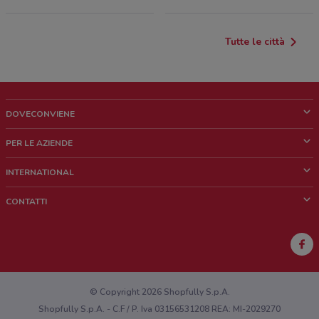
Tutte le città
DOVECONVIENE
Cos'è DoveConviene
PER LE AZIENDE
Chi siamo
Cosa facciamo
INTERNATIONAL
News e media
Richieste commerciali e marketing
Brazil
CONTATTI
Lavora con noi
Mexico
Segnalazione punto vendita
France
Segnalazione Volantino
Australia
Hai un malfunzionamento sul web o sull'app?
New Zealand
© Copyright 2026 Shopfully S.p.A.
Shopfully S.p.A. - C.F / P. Iva 03156531208 REA: MI-2029270