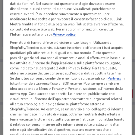
dati da fornire". Nel caso in cui queste tecnologie dovessero essere
disabilitate, alcuni contenuti e annunci visualizzati potrebbero non
essere rilevanti. Puoi accedere nuovamente a questo menu per
modificare le tue scelte o per revocare il consenso facendo clic sul link
Ci dispiace, al momento non abbiamo pubblicato
Mostra finalità in fondo alla pagina web. Tali scelte avranno effetto nel
contesto del nostro Sito web. Per maggiori informazioni, consulta
volantini nella tua zona. Riprova più tardi.
l'Informativa sulla privacy.
Privacy policy
Permettici di fornirti offerte più vicine ai tuoi bisogni: Utilizzando
Shopfully/Tiendeo puoi visualizzare inserzioni e offerte per i tuoi acquisti
quotidiani più attinenti ai tuoi gusti e al tuo mondo. Tutto questo è
possibile grazie ad una serie di strumenti e analisi effettuate in base alle
tue attività all'interno dell'applicazione e sulle piattaforme collegate,
Porta DoveConviene sempre con te!
come indicato nel paragrafo 2 della Privacy Policy. Per fare questo,
Puoi trovare le migliori offerte dei negozi vicino a te,
abbiamo bisogno del tuo consenso sull'uso dei dati raccolti a tale fine.
salvarle e creare la tua lista del risparmio, comodamente
Se dai il tuo consenso condivideremo i tuoi dati personali con
Partners
in
dal tuo cellulare.
tutto il mondo attraverso l’uso di SDK esterne. Puoi sempre cambiare
idea accedendo a Menu > Privacy > Personalizzazione, all’interno della
SCARICA L’APP
nostra App. Cosa succede se accetti: Le inserzioni pubblicitarie che
visualizzerai all'interno dell’app potranno trattare di argomenti relativi
alla tua cronologia di navigazione su piattaforme esterne a
Shopfully/Tiendeo. Ad esempio, se un servizio a noi collegato ci informa
che hai navigato in un sito di viaggi, potremo mostrarti delle offerte a
Supermercati e orari Despar
tema vacanze. Inoltre, i dati sulla posizione (nel caso in cui abbia fornito
il relativo consenso) insieme alle informazioni sulle prestazioni della
rete e agli identificativi del dispositivo, possono essere raccolte e
condivisi con terze parti per comprendere e migliorare la connettività e