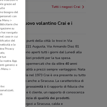
bile grazie ad
Tutti i negozi Crai
sulle
amo bisogno del
 personali con
o a Menu >
 sconti del nuovo volantino Crai e i
bblicitarie che
ozi
vigazione su
e hai navigato
(nel caso in cui
è presente in vari punti della città: lo trovi in Via
ificativi del
ettività e le
anni Lavaggi 219/221 Augusta, Via Armando Diaz 81
stra Privacy
i. Tutti i negozi sono aperti tutti i giorni dal Lunedì alla
cato,
e tue
o e offrono i migliori prodotti per la tua spesa.
la nostra App.
è una catena di supermercati che da
oltre 40 anni
nti generici e
 a Menu >
ne prodotti di qualità a prezzi sempre vantaggiosi. Nata
senzano del Garda nel 1973 Crai è ora presente su tutto
ritorio nazionale
anche a Siracusa. La caratteristica di
 come
negozio di prossimità
è il rapporto di fiducia che
fini
sonalizzati,
ea tra il venditore e il cliente, un rapporto di conoscenza
zi.
i basa sulla
garanzia di qualità dei prodotti.
ientazione dei negozi a Siracusa, calda e