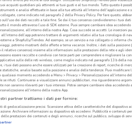
i tuoi acquisti quotidiani più attinenti ai tuoi gusti e al tuo mondo. Tutto questo è possi
 strumenti e analisi effettuate in base alle tue attività all'interno dell'applicazione e 
collegate, come indicato nel paragrafo 2 della Privacy Policy. Per fare questo, abbi
 sull'uso dei dati raccolti a tale fine. Se dai il tuo consenso condivideremo i tuoi dati
tutto il mondo attraverso l’uso di SDK esterne. Puoi sempre cambiare idea accedend
Gli
rsonalizzazione, all’interno della nostra App. Cosa succede se accetti: Le inserzioni pu
ato volantini nella tua zona. Riprova più tardi.
neg
i all'interno dell’app potranno trattare di argomenti relativi alla tua cronologia di na
esterne a Shopfully/Tiendeo. Ad esempio, se un servizio a noi collegato ci informa ch
i viaggi, potremo mostrarti delle offerte a tema vacanze. Inoltre, i dati sulla posizione 
Crai 
o il relativo consenso) insieme alle informazioni sulle prestazioni della rete e agli ident
 possono essere raccolte e condivisi con terze parti per comprendere e migliorare la conn
Giov
pplicative sulle delle reti wireless, come meglio indicato nel paragrafo 13.b della no
Vicar
re, i tuoi dati possono anche essere utilizzati per la creazione di report, ricerche di mer
 e statistiche, analisi basate sulla posizione e analisi delle tendenze. Puoi modificare l
Sabat
cinanze
in qualsiasi momento accedendo a Menu > Privacy > Personalizzazione all'interno del
Crai
 se rifiuti: Continuerai a visualizzare annunci pubblicitari, ma riguarderanno argome
te non saranno rilevanti per i tuoi interessi. Potrai sempre cambiare idea accedendo
propo
AVOLA
RAGUSA
rsonalizzazione all'interno della nostra App.
a De
stri partner trattiamo i dati per fornire:
il
ter
MISTERBIANCO
GRAVINA DI CATANIA
Crai
ti di geolocalizzazione precisi. Scansione attiva delle caratteristiche del dispositivo ai 
icazione. Archiviare informazioni su dispositivo e/o accedervi. Pubblicità e contenuti per
si cr
delle prestazioni dei contenuti e degli annunci, ricerche sul pubblico, sviluppo di servi
BELPASSO
VITTORIA
che s
partner
L’amb