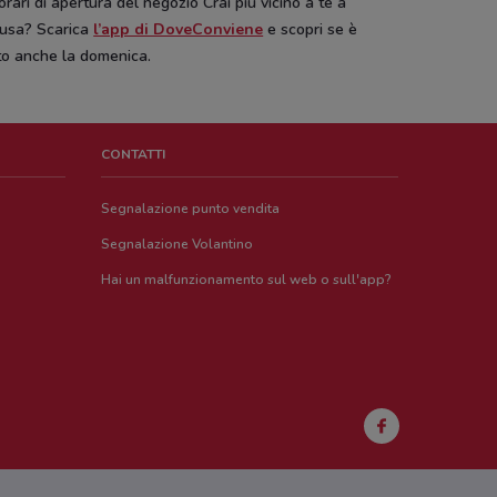
 orari di apertura del negozio Crai più vicino a te a
cusa? Scarica
l’app di DoveConviene
e scopri se è
to anche la domenica.
CONTATTI
Segnalazione punto vendita
Segnalazione Volantino
Hai un malfunzionamento sul web o sull'app?