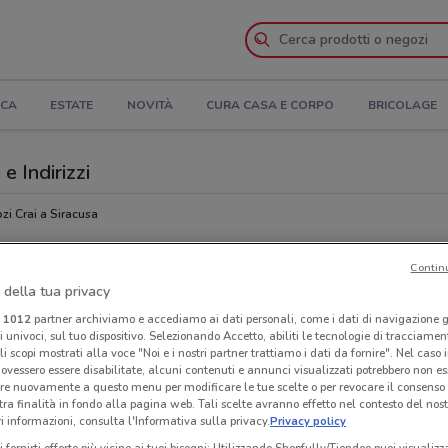
ICA
ESTATE
NOVITÀ
CURA CASA E CORPO
BRICOLAGE
e Indirizzi
i Crai a Siracusa
Contin
Ora
 della tua privacy
i
1012
partner archiviamo e accediamo ai dati personali, come i dati di navigazione g
ri univoci, sul tuo dispositivo. Selezionando Accetto, abiliti le tecnologie di tracciame
li scopi mostrati alla voce "Noi e i nostri partner trattiamo i dati da fornire". Nel caso 
ovessero essere disabilitate, alcuni contenuti e annunci visualizzati potrebbero non ess
re nuovamente a questo menu per modificare le tue scelte o per revocare il consenso
tra finalità in fondo alla pagina web. Tali scelte avranno effetto nel contesto del nost
 informazioni, consulta l'Informativa sulla privacy.
Privacy policy
i fornirti offerte più vicine ai tuoi bisogni: Utilizzando Shopfully/Tiendeo puoi visualizz