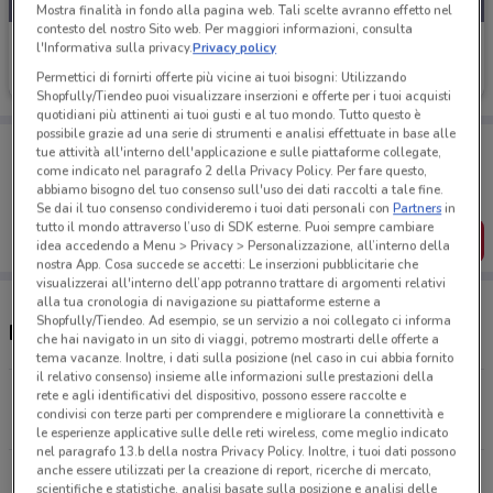
Mostra finalità in fondo alla pagina web. Tali scelte avranno effetto nel
contesto del nostro Sito web. Per maggiori informazioni, consulta
1mobile
l'Informativa sulla privacy.
Privacy policy
Permettici di fornirti offerte più vicine ai tuoi bisogni: Utilizzando
Scade il 31/08
309 m
Shopfully/Tiendeo puoi visualizzare inserzioni e offerte per i tuoi acquisti
quotidiani più attinenti ai tuoi gusti e al tuo mondo. Tutto questo è
possibile grazie ad una serie di strumenti e analisi effettuate in base alle
Porta DoveConviene sempre con te!
tue attività all'interno dell'applicazione e sulle piattaforme collegate,
Puoi trovare le migliori offerte dei negozi vicino a te,
come indicato nel paragrafo 2 della Privacy Policy. Per fare questo,
salvarle e creare la tua lista del risparmio, comodamente
abbiamo bisogno del tuo consenso sull'uso dei dati raccolti a tale fine.
dal tuo cellulare.
Se dai il tuo consenso condivideremo i tuoi dati personali con
Partners
in
tutto il mondo attraverso l’uso di SDK esterne. Puoi sempre cambiare
SCARICA L’APP
idea accedendo a Menu > Privacy > Personalizzazione, all’interno della
nostra App. Cosa succede se accetti: Le inserzioni pubblicitarie che
visualizzerai all'interno dell’app potranno trattare di argomenti relativi
alla tua cronologia di navigazione su piattaforme esterne a
Shopfully/Tiendeo. Ad esempio, se un servizio a noi collegato ci informa
Negozi 1mobile a Siracusa
che hai navigato in un sito di viaggi, potremo mostrarti delle offerte a
tema vacanze. Inoltre, i dati sulla posizione (nel caso in cui abbia fornito
il relativo consenso) insieme alle informazioni sulle prestazioni della
Viale Regina Margherita 10 Siracusa
rete e agli identificativi del dispositivo, possono essere raccolte e
condivisi con terze parti per comprendere e migliorare la connettività e
309 m
le esperienze applicative sulle delle reti wireless, come meglio indicato
nel paragrafo 13.b della nostra Privacy Policy. Inoltre, i tuoi dati possono
anche essere utilizzati per la creazione di report, ricerche di mercato,
Via Brenta, 46 Siracusa
scientifiche e statistiche, analisi basate sulla posizione e analisi delle