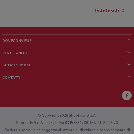
Tutte le città
DOVECONVIENE
Cos'è DoveConviene
PER LE AZIENDE
Chi siamo
Cosa facciamo
INTERNATIONAL
News e media
Richieste commerciali e marketing
Brazil
CONTATTI
Lavora con noi
Mexico
Segnalazione punto vendita
France
Segnalazione Volantino
Australia
Hai un malfunzionamento sul web o sull'app?
New Zealand
© Copyright 2026 Shopfully S.p.A.
Shopfully S.p.A. - C.F / P. Iva 03156531208 REA: MI-2029270
Società a socio unico soggetta all’attività di direzione e coordinamento di