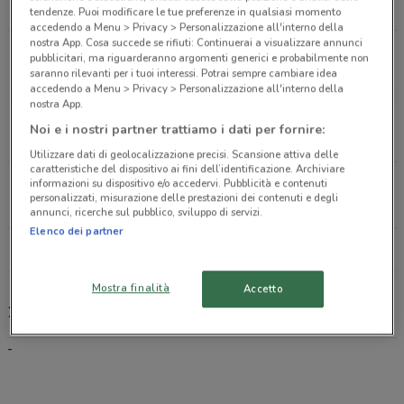
384 m
tendenze. Puoi modificare le tue preferenze in qualsiasi momento
accedendo a Menu > Privacy > Personalizzazione all'interno della
nostra App. Cosa succede se rifiuti: Continuerai a visualizzare annunci
Via Xx Settembre 32/34/36 Siracusa
pubblicitari, ma riguarderanno argomenti generici e probabilmente non
739 m
saranno rilevanti per i tuoi interessi. Potrai sempre cambiare idea
accedendo a Menu > Privacy > Personalizzazione all'interno della
nostra App.
Via Xx Settembre 48 Siracusa
Noi e i nostri partner trattiamo i dati per fornire:
744 m
Utilizzare dati di geolocalizzazione precisi. Scansione attiva delle
caratteristiche del dispositivo ai fini dell’identificazione. Archiviare
Via Elorina 55 Siracusa
informazioni su dispositivo e/o accedervi. Pubblicità e contenuti
personalizzati, misurazione delle prestazioni dei contenuti e degli
971 m
annunci, ricerche sul pubblico, sviluppo di servizi.
Elenco dei partner
Tutti i negozi 1mobile
Mostra finalità
Accetto
1mobile, offerte e negozi
-