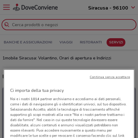
Siracusa - 96100
BANCHE E ASSICURAZIONI
VIAGGI
RISTORANTI
SERVIZI
1mobile Siracusa: Volantino, Orari di apertura e Indirizzi
Ultime offerte del volantino 1mobile
Continua senza accettare
Ci importa della tua privacy
Noi e i nostri
1014
partner archiviamo e accediamo ai dati personali,
come i dati di navigazione gli o identificatori univoci, sul tuo dispositivo.
Selezionando Accetto, abiliti le tecnologie di tracciamento affinché
supportino gli scopi mostrati alla voce "Noi e i nostri partner trattiamo i
dati da fornire". Nel caso in cui queste tecnologie dovessero essere
disabilitate, alcuni contenuti e annunci visualizzati potrebbero non
essere rilevanti. Puoi accedere nuovamente a questo menu per
modificare le tue scelte o per revocare il consenso facendo clic sul link