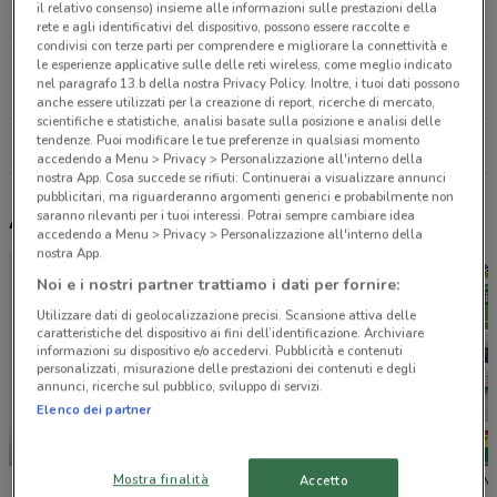
il relativo consenso) insieme alle informazioni sulle prestazioni della
17.2 km
rete e agli identificativi del dispositivo, possono essere raccolte e
condivisi con terze parti per comprendere e migliorare la connettività e
Via Portuense Fiumicino
le esperienze applicative sulle delle reti wireless, come meglio indicato
nel paragrafo 13.b della nostra Privacy Policy. Inoltre, i tuoi dati possono
19.9 km
anche essere utilizzati per la creazione di report, ricerche di mercato,
scientifiche e statistiche, analisi basate sulla posizione e analisi delle
tendenze. Puoi modificare le tue preferenze in qualsiasi momento
Tutti i negozi Uci Cinemas
accedendo a Menu > Privacy > Personalizzazione all'interno della
nostra App. Cosa succede se rifiuti: Continuerai a visualizzare annunci
pubblicitari, ma riguarderanno argomenti generici e probabilmente non
saranno rilevanti per i tuoi interessi. Potrai sempre cambiare idea
Altri volantini nelle vicinanze
accedendo a Menu > Privacy > Personalizzazione all'interno della
nostra App.
Noi e i nostri partner trattiamo i dati per fornire:
Utilizzare dati di geolocalizzazione precisi. Scansione attiva delle
caratteristiche del dispositivo ai fini dell’identificazione. Archiviare
informazioni su dispositivo e/o accedervi. Pubblicità e contenuti
personalizzati, misurazione delle prestazioni dei contenuti e degli
annunci, ricerche sul pubblico, sviluppo di servizi.
Elenco dei partner
-1 GIORNO
Mostra finalità
Accetto
Unieuro
Conad
Leroy Me