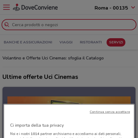
Roma - 00135
BANCHE E ASSICURAZIONI
VIAGGI
RISTORANTI
SERVIZI
Volantino e Offerte Uci Cinemas: sfoglia il Catalogo
Ultime offerte Uci Cinemas
Continua senza accettare
Ci importa della tua privacy
Noi e i nostri
1014
partner archiviamo e accediamo ai dati personali,