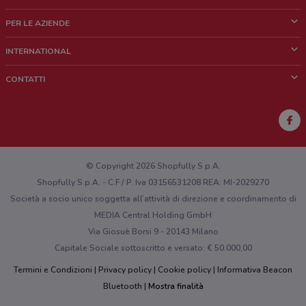
Cos'è DoveConviene
PER LE AZIENDE
Chi siamo
Cosa facciamo
INTERNATIONAL
News e media
Richieste commerciali e marketing
Brazil
CONTATTI
Lavora con noi
Mexico
Segnalazione punto vendita
France
Segnalazione Volantino
Australia
Hai un malfunzionamento sul web o sull'app?
New Zealand
© Copyright 2026 Shopfully S.p.A.
Shopfully S.p.A. - C.F / P. Iva 03156531208 REA: MI-2029270
Società a socio unico soggetta all’attività di direzione e coordinamento di
MEDIA Central Holding GmbH
Via Giosuè Borsi 9 - 20143 Milano
Capitale Sociale sottoscritto e versato: € 50.000,00
Termini e Condizioni
Privacy policy
Cookie policy
Informativa Beacon
Bluetooth
Mostra finalità