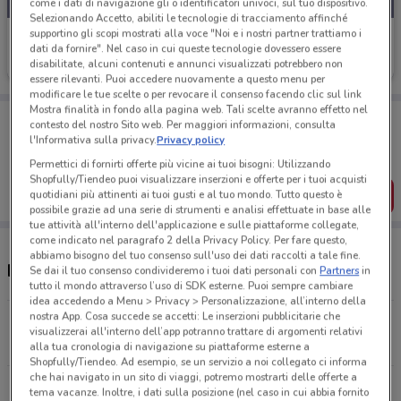
come i dati di navigazione gli o identificatori univoci, sul tuo dispositivo.
Selezionando Accetto, abiliti le tecnologie di tracciamento affinché
supportino gli scopi mostrati alla voce "Noi e i nostri partner trattiamo i
Uci Cinemas
dati da fornire". Nel caso in cui queste tecnologie dovessero essere
disabilitate, alcuni contenuti e annunci visualizzati potrebbero non
Scade il 20/09
8.3 km
essere rilevanti. Puoi accedere nuovamente a questo menu per
modificare le tue scelte o per revocare il consenso facendo clic sul link
Mostra finalità in fondo alla pagina web. Tali scelte avranno effetto nel
Porta DoveConviene sempre con te!
contesto del nostro Sito web. Per maggiori informazioni, consulta
Puoi trovare le migliori offerte dei negozi vicino a te,
l'Informativa sulla privacy.
Privacy policy
salvarle e creare la tua lista del risparmio, comodamente
dal tuo cellulare.
Permettici di fornirti offerte più vicine ai tuoi bisogni: Utilizzando
Shopfully/Tiendeo puoi visualizzare inserzioni e offerte per i tuoi acquisti
SCARICA L’APP
quotidiani più attinenti ai tuoi gusti e al tuo mondo. Tutto questo è
possibile grazie ad una serie di strumenti e analisi effettuate in base alle
tue attività all'interno dell'applicazione e sulle piattaforme collegate,
come indicato nel paragrafo 2 della Privacy Policy. Per fare questo,
abbiamo bisogno del tuo consenso sull'uso dei dati raccolti a tale fine.
Negozi Uci Cinemas nelle vicinanze
Se dai il tuo consenso condivideremo i tuoi dati personali con
Partners
in
tutto il mondo attraverso l’uso di SDK esterne. Puoi sempre cambiare
idea accedendo a Menu > Privacy > Personalizzazione, all’interno della
nostra App. Cosa succede se accetti: Le inserzioni pubblicitarie che
Via Delle Vigne Nuove Porta Di Roma
visualizzerai all'interno dell’app potranno trattare di argomenti relativi
8.3 km
alla tua cronologia di navigazione su piattaforme esterne a
Shopfully/Tiendeo. Ad esempio, se un servizio a noi collegato ci informa
che hai navigato in un sito di viaggi, potremo mostrarti delle offerte a
Via Collatina, 858 Roma
tema vacanze. Inoltre, i dati sulla posizione (nel caso in cui abbia fornito