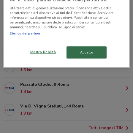
Centro TIM
Utilizzare dati di geolocalizzazione precisi. Scansione attiva delle
caratteristiche del dispositivo ai fini dell’identificazione. Archiviare
informazioni su dispositivo e/o accedervi. Pubblicità e contenuti
Piazzale Di Ponte Milvio, 4 Roma
personalizzati, misurazione delle prestazioni dei contenuti e degli
990 m
annunci, ricerche sul pubblico, sviluppo di servizi.
Elenco dei partner
Piazza Melozzo Da Forli', 7/8 Roma
1.2 km
Mostra finalità
Accetto
Via Trionfale, 7211 Roma
1.5 km
Piazzale Clodio, 9 Roma
1.8 km
Via Di Vigna Stelluti, 144 Roma
1.9 km
Tutti i negozi TIM