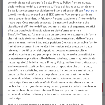
come indicato nel paragrafo 2 della Privacy Policy. Per fare questo,
abbiamo bisogno del tuo consenso sull'uso dei dati raccolti a tale fine.
Se dai il tuo consenso condivideremo i tuoi dati personali con
Partners
in
tutto il mondo attraverso l’uso di SDK esterne. Puoi sempre cambiare
idea accedendo a Menu > Privacy > Personalizzazione, all’interno della
nostra App. Cosa succede se accetti: Le inserzioni pubblicitarie che
visualizzerai all'interno dell’app potranno trattare di argomenti relativi
alla tua cronologia di navigazione su piattaforme esterne a
Shopfully/Tiendeo. Ad esempio, se un servizio a noi collegato ci informa
che hai navigato in un sito di viaggi, potremo mostrarti delle offerte a
TIM
TIM
tema vacanze. Inoltre, i dati sulla posizione (nel caso in cui abbia fornito
il relativo consenso) insieme alle informazioni sulle prestazioni della
Scade il 30/08
991 m
Scade il 31/12
991 m
rete e agli identificativi del dispositivo, possono essere raccolte e
condivisi con terze parti per comprendere e migliorare la connettività e
le esperienze applicative sulle delle reti wireless, come meglio indicato
nel paragrafo 13.b della nostra Privacy Policy. Inoltre, i tuoi dati possono
Porta DoveConviene sempre con te!
anche essere utilizzati per la creazione di report, ricerche di mercato,
scientifiche e statistiche, analisi basate sulla posizione e analisi delle
Puoi trovare le migliori offerte dei negozi vicino a te,
tendenze. Puoi modificare le tue preferenze in qualsiasi momento
salvarle e creare la tua lista del risparmio, comodamente
accedendo a Menu > Privacy > Personalizzazione all'interno della
dal tuo cellulare.
nostra App. Cosa succede se rifiuti: Continuerai a visualizzare annunci
pubblicitari, ma riguarderanno argomenti generici e probabilmente non
SCARICA L’APP
saranno rilevanti per i tuoi interessi. Potrai sempre cambiare idea
accedendo a Menu > Privacy > Personalizzazione all'interno della
nostra App.
Noi e i nostri partner trattiamo i dati per fornire: