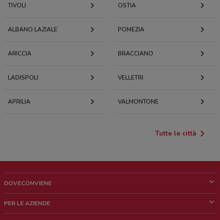
TIVOLI
OSTIA
ALBANO LAZIALE
POMEZIA
ARICCIA
BRACCIANO
LADISPOLI
VELLETRI
APRILIA
VALMONTONE
Tutte le città
DOVECONVIENE
Cos'è DoveConviene
PER LE AZIENDE
Chi siamo
Cosa facciamo