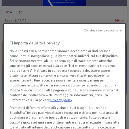
TIM
Scade il 07/09
991 m
Continua senza accettare
Ci importa della tua privacy
Noi e i nostri
1014
partner archiviamo e accediamo ai dati personali,
come i dati di navigazione gli o identificatori univoci, sul tuo dispositivo.
Selezionando Accetto, abiliti le tecnologie di tracciamento affinché
supportino gli scopi mostrati alla voce "Noi e i nostri partner trattiamo i
dati da fornire". Nel caso in cui queste tecnologie dovessero essere
disabilitate, alcuni contenuti e annunci visualizzati potrebbero non
essere rilevanti. Puoi accedere nuovamente a questo menu per
modificare le tue scelte o per revocare il consenso facendo clic sul link
Mostra finalità in fondo alla pagina web. Tali scelte avranno effetto nel
contesto del nostro Sito web. Per maggiori informazioni, consulta
l'Informativa sulla privacy.
Privacy policy
TIM
TIM
Permettici di fornirti offerte più vicine ai tuoi bisogni: Utilizzando
Scade il 30/08
991 m
Scade il 06/09
991 m
Shopfully/Tiendeo puoi visualizzare inserzioni e offerte per i tuoi acquisti
quotidiani più attinenti ai tuoi gusti e al tuo mondo. Tutto questo è
possibile grazie ad una serie di strumenti e analisi effettuate in base alle
tue attività all'interno dell'applicazione e sulle piattaforme collegate,