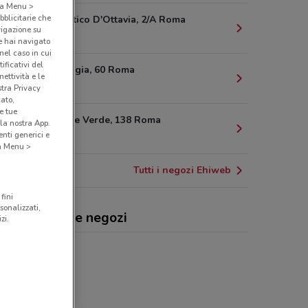
o a Menu >
bblicitarie che
Via Del Portico D'Ottavia, 2/A Roma
vigazione su
4.8 km
e hai navigato
(nel caso in cui
ificativi del
Via Val Maggia, 60 Roma
ettività e le
5.3 km
stra Privacy
cato,
e tue
Via Di Monte Verde, 138 Roma
la nostra App.
nti generici e
5.5 km
 a Menu >
Tutti i negozi Ehiweb
fini
sonalizzati,
web, offerte e negozi
zi.