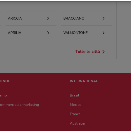
ARICCIA
BRACCIANO
APRILIA
VALMONTONE
Tutte le città
ZIENDE
INTERNATIONAL
iamo
Brazil
commerciali e marketing
Mexico
France
Australia