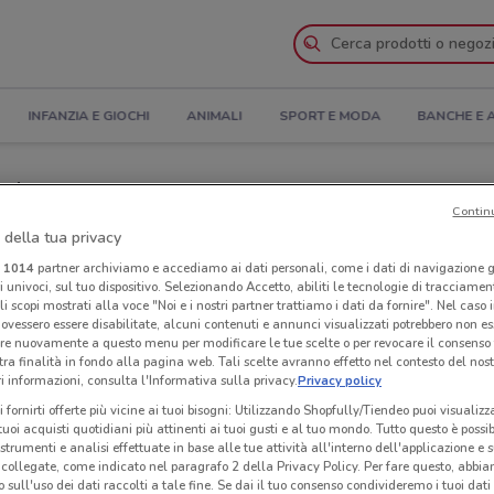
INFANZIA E GIOCHI
ANIMALI
SPORT E MODA
BANCHE E 
atalogo
Contin
 della tua privacy
i Ehiweb nelle vicinanze
i
1014
partner archiviamo e accediamo ai dati personali, come i dati di navigazione g
ri univoci, sul tuo dispositivo. Selezionando Accetto, abiliti le tecnologie di tracciame
Neg
li scopi mostrati alla voce "Noi e i nostri partner trattiamo i dati da fornire". Nel caso 
ovessero essere disabilitate, alcuni contenuti e annunci visualizzati potrebbero non ess
re nuovamente a questo menu per modificare le tue scelte o per revocare il consenso
tra finalità in fondo alla pagina web. Tali scelte avranno effetto nel contesto del nost
 informazioni, consulta l'Informativa sulla privacy.
Privacy policy
i fornirti offerte più vicine ai tuoi bisogni: Utilizzando Shopfully/Tiendeo puoi visualizz
i tuoi acquisti quotidiani più attinenti ai tuoi gusti e al tuo mondo. Tutto questo è possi
 strumenti e analisi effettuate in base alle tue attività all'interno dell'applicazione e 
collegate, come indicato nel paragrafo 2 della Privacy Policy. Per fare questo, abbi
 sull'uso dei dati raccolti a tale fine. Se dai il tuo consenso condivideremo i tuoi dati