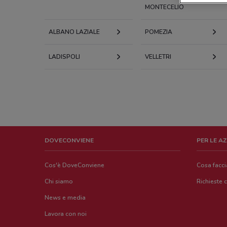
MONTECELIO
ALBANO LAZIALE
POMEZIA
LADISPOLI
VELLETRI
DOVECONVIENE
PER LE A
Cos'è DoveConviene
Cosa facc
Chi siamo
Richieste 
News e media
Lavora con noi