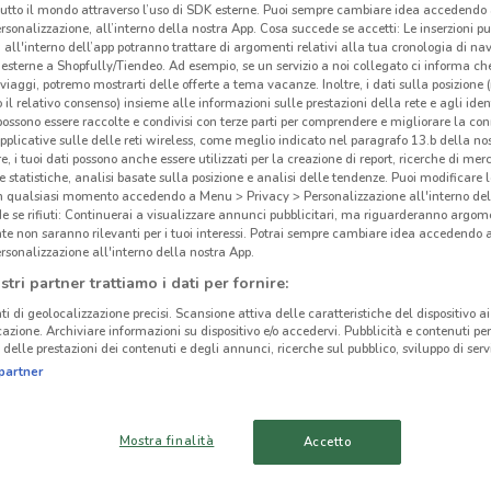
tutto il mondo attraverso l’uso di SDK esterne. Puoi sempre cambiare idea accedend
rsonalizzazione, all’interno della nostra App. Cosa succede se accetti: Le inserzioni pu
i all'interno dell’app potranno trattare di argomenti relativi alla tua cronologia di na
esterne a Shopfully/Tiendeo. Ad esempio, se un servizio a noi collegato ci informa ch
i viaggi, potremo mostrarti delle offerte a tema vacanze. Inoltre, i dati sulla posizione 
o il relativo consenso) insieme alle informazioni sulle prestazioni della rete e agli ident
 possono essere raccolte e condivisi con terze parti per comprendere e migliorare la conn
pplicative sulle delle reti wireless, come meglio indicato nel paragrafo 13.b della no
re, i tuoi dati possono anche essere utilizzati per la creazione di report, ricerche di mer
 e statistiche, analisi basate sulla posizione e analisi delle tendenze. Puoi modificare l
in qualsiasi momento accedendo a Menu > Privacy > Personalizzazione all'interno del
 se rifiuti: Continuerai a visualizzare annunci pubblicitari, ma riguarderanno argome
te non saranno rilevanti per i tuoi interessi. Potrai sempre cambiare idea accedendo
rsonalizzazione all'interno della nostra App.
stri partner trattiamo i dati per fornire:
2.8 km
ti di geolocalizzazione precisi. Scansione attiva delle caratteristiche del dispositivo ai 
icazione. Archiviare informazioni su dispositivo e/o accedervi. Pubblicità e contenuti per
Ehi
delle prestazioni dei contenuti e degli annunci, ricerche sul pubblico, sviluppo di servi
cinanze
partner
-
MONTEROTONDO
CIAMPINO
Mostra finalità
Accetto
TIVOLI
OSTIA