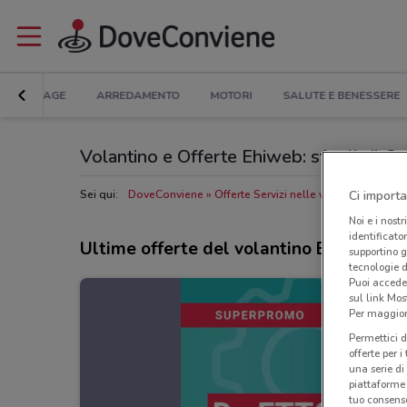
BRICOLAGE
ARREDAMENTO
MOTORI
SALUTE E BENESSERE
Volantino e Offerte Ehiweb: sfoglia il C
Ci importa
Sei qui:
DoveConviene
Offerte Servizi nelle vicinanze
Negoz
Noi e i nostr
identificato
Ultime offerte del volantino Ehiweb
supportino g
tecnologie d
Puoi accede
sul link Mos
Per maggiori
Permettici d
offerte per 
una serie di
piattaforme 
tuo consenso