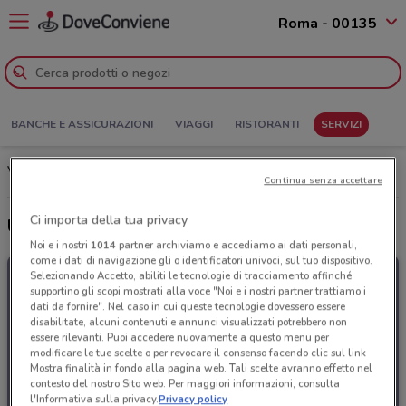
Roma - 00135
BANCHE E ASSICURAZIONI
VIAGGI
RISTORANTI
SERVIZI
Volantino e Offerte E.ON Energia: sfoglia il Catalogo
Continua senza accettare
Ci importa della tua privacy
Ultime offerte del volantino E.ON Energia
Noi e i nostri
1014
partner archiviamo e accediamo ai dati personali,
come i dati di navigazione gli o identificatori univoci, sul tuo dispositivo.
Selezionando Accetto, abiliti le tecnologie di tracciamento affinché
supportino gli scopi mostrati alla voce "Noi e i nostri partner trattiamo i
dati da fornire". Nel caso in cui queste tecnologie dovessero essere
disabilitate, alcuni contenuti e annunci visualizzati potrebbero non
essere rilevanti. Puoi accedere nuovamente a questo menu per
modificare le tue scelte o per revocare il consenso facendo clic sul link
Mostra finalità in fondo alla pagina web. Tali scelte avranno effetto nel
contesto del nostro Sito web. Per maggiori informazioni, consulta
l'Informativa sulla privacy.
Privacy policy