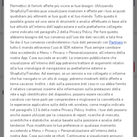
Permettici di fornirti offerte più vicine ai tuoi bisogni: Utilizzando
Shopfully/Tiendeo puoi visualizzare inserzioni e offerte per i tuoi acquisti
E.ON Energia
quotidiani più attinenti ai tuoi gusti e al tuo mondo. Tutto questo è
possibile grazie ad una serie di strumenti e analisi effettuate in base alle
Scade il 27/08
29.5 km
tue attività all'interno dell'applicazione e sulle piattaforme collegate,
come indicato nel paragrafo 2 della Privacy Policy. Per fare questo,
abbiamo bisogno del tuo consenso sull'uso dei dati raccolti a tale fine.
Porta DoveConviene sempre con te!
Se dai il tuo consenso condivideremo i tuoi dati personali con
Partners
in
Puoi trovare le migliori offerte dei negozi vicino a te,
tutto il mondo attraverso l’uso di SDK esterne. Puoi sempre cambiare
salvarle e creare la tua lista del risparmio, comodamente
idea accedendo a Menu > Privacy > Personalizzazione, all’interno della
dal tuo cellulare.
nostra App. Cosa succede se accetti: Le inserzioni pubblicitarie che
visualizzerai all'interno dell’app potranno trattare di argomenti relativi
SCARICA L’APP
alla tua cronologia di navigazione su piattaforme esterne a
Shopfully/Tiendeo. Ad esempio, se un servizio a noi collegato ci informa
che hai navigato in un sito di viaggi, potremo mostrarti delle offerte a
tema vacanze. Inoltre, i dati sulla posizione (nel caso in cui abbia fornito
il relativo consenso) insieme alle informazioni sulle prestazioni della
Negozi E.ON Energia nelle vicinanze
rete e agli identificativi del dispositivo, possono essere raccolte e
condivisi con terze parti per comprendere e migliorare la connettività e
le esperienze applicative sulle delle reti wireless, come meglio indicato
Via Varrone, 2/B Pomezia
nel paragrafo 13.b della nostra Privacy Policy. Inoltre, i tuoi dati possono
anche essere utilizzati per la creazione di report, ricerche di mercato,
29.4 km
CHIUSO
scientifiche e statistiche, analisi basate sulla posizione e analisi delle
tendenze. Puoi modificare le tue preferenze in qualsiasi momento
accedendo a Menu > Privacy > Personalizzazione all'interno della
Tutti i negozi E.ON Energia
nostra App. Cosa succede se rifiuti: Continuerai a visualizzare annunci