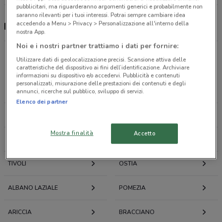
pubblicitari, ma riguarderanno argomenti generici e probabilmente non
saranno rilevanti per i tuoi interessi. Potrai sempre cambiare idea
accedendo a Menu > Privacy > Personalizzazione all'interno della
E.ON Energia, offerte e negozi
nostra App.
Noi e i nostri partner trattiamo i dati per fornire:
Utilizzare dati di geolocalizzazione precisi. Scansione attiva delle
Offerte volantini e cataloghi per città nelle vicinanze
caratteristiche del dispositivo ai fini dell’identificazione. Archiviare
informazioni su dispositivo e/o accedervi. Pubblicità e contenuti
personalizzati, misurazione delle prestazioni dei contenuti e degli
ROMA
FIUMICINO
annunci, ricerche sul pubblico, sviluppo di servizi.
Elenco dei partner
MONTEROTONDO
CIAMPINO
Mostra finalità
Accetto
FRASCATI
GUIDONIA MONTECELIO
TIVOLI
OSTIA
ALBANO LAZIALE
POMEZIA
ARICCIA
BRACCIANO