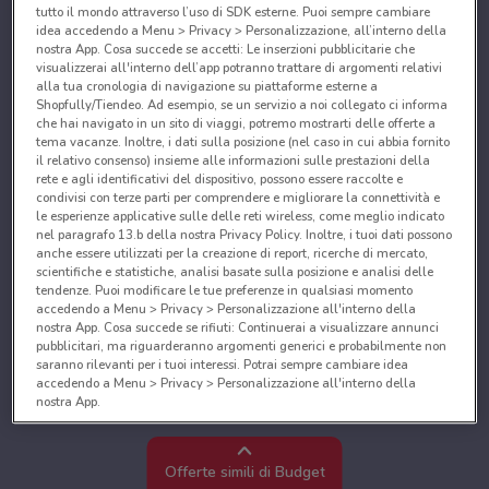
tutto il mondo attraverso l’uso di SDK esterne. Puoi sempre cambiare
idea accedendo a Menu > Privacy > Personalizzazione, all’interno della
nostra App. Cosa succede se accetti: Le inserzioni pubblicitarie che
visualizzerai all'interno dell’app potranno trattare di argomenti relativi
alla tua cronologia di navigazione su piattaforme esterne a
Shopfully/Tiendeo. Ad esempio, se un servizio a noi collegato ci informa
che hai navigato in un sito di viaggi, potremo mostrarti delle offerte a
tema vacanze. Inoltre, i dati sulla posizione (nel caso in cui abbia fornito
il relativo consenso) insieme alle informazioni sulle prestazioni della
rete e agli identificativi del dispositivo, possono essere raccolte e
condivisi con terze parti per comprendere e migliorare la connettività e
le esperienze applicative sulle delle reti wireless, come meglio indicato
nel paragrafo 13.b della nostra Privacy Policy. Inoltre, i tuoi dati possono
anche essere utilizzati per la creazione di report, ricerche di mercato,
scientifiche e statistiche, analisi basate sulla posizione e analisi delle
tendenze. Puoi modificare le tue preferenze in qualsiasi momento
accedendo a Menu > Privacy > Personalizzazione all'interno della
nostra App. Cosa succede se rifiuti: Continuerai a visualizzare annunci
pubblicitari, ma riguarderanno argomenti generici e probabilmente non
saranno rilevanti per i tuoi interessi. Potrai sempre cambiare idea
accedendo a Menu > Privacy > Personalizzazione all'interno della
nostra App.
Noi e i nostri partner trattiamo i dati per fornire:
Utilizzare dati di geolocalizzazione precisi. Scansione attiva delle
Offerte simili di Budget
caratteristiche del dispositivo ai fini dell’identificazione. Archiviare