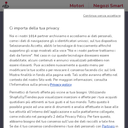
Motori
Negozi Smart
Continua senza accettare
Ci importa della tua privacy
Noi e i nostri
1014
partner archiviamo e accediamo ai dati personali,
come i dati di navigazione gli o identificatori univoci, sul tuo dispositivo.
Selezionando Accetto, abiliti le tecnologie di tracciamento affinché
supportino gli scopi mostrati alla voce "Noi e i nostri partner trattiamo i
dati da fornire". Nel caso in cui queste tecnologie dovessero essere
disabilitate, alcuni contenuti e annunci visualizzati potrebbero non
essere rilevanti. Puoi accedere nuovamente a questo menu per
modificare le tue scelte o per revocare il consenso facendo clic sul link
Mostra finalità in fondo alla pagina web. Tali scelte avranno effetto nel
contesto del nostro Sito web. Per maggiori informazioni, consulta
l'Informativa sulla privacy.
Privacy policy
Permettici di fornirti offerte più vicine ai tuoi bisogni: Utilizzando
Shopfully/Tiendeo puoi visualizzare inserzioni e offerte per i tuoi acquisti
quotidiani più attinenti ai tuoi gusti e al tuo mondo. Tutto questo è
possibile grazie ad una serie di strumenti e analisi effettuate in base alle
tue attività all'interno dell'applicazione e sulle piattaforme collegate,
come indicato nel paragrafo 2 della Privacy Policy. Per fare questo,
abbiamo bisogno del tuo consenso sull'uso dei dati raccolti a tale fine.
Se dai il tuo consenso condivideremo i tuoi dati personali con
Partners
in