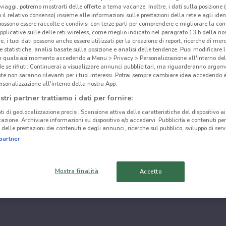
i viaggi, potremo mostrarti delle offerte a tema vacanze. Inoltre, i dati sulla posizione 
o il relativo consenso) insieme alle informazioni sulle prestazioni della rete e agli ident
 possono essere raccolte e condivisi con terze parti per comprendere e migliorare la conn
pplicative sulle delle reti wireless, come meglio indicato nel paragrafo 13.b della no
re, i tuoi dati possono anche essere utilizzati per la creazione di report, ricerche di mer
 e statistiche, analisi basate sulla posizione e analisi delle tendenze. Puoi modificare l
in qualsiasi momento accedendo a Menu > Privacy > Personalizzazione all'interno del
 se rifiuti: Continuerai a visualizzare annunci pubblicitari, ma riguarderanno argome
te non saranno rilevanti per i tuoi interessi. Potrai sempre cambiare idea accedendo
rsonalizzazione all'interno della nostra App.
stri partner trattiamo i dati per fornire:
ti di geolocalizzazione precisi. Scansione attiva delle caratteristiche del dispositivo ai 
icazione. Archiviare informazioni su dispositivo e/o accedervi. Pubblicità e contenuti per
delle prestazioni dei contenuti e degli annunci, ricerche sul pubblico, sviluppo di servi
partner
Mostra finalità
Accetto