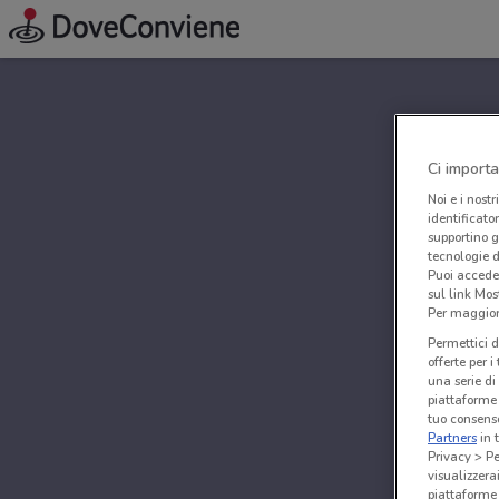
Ci importa
Noi e i nostr
identificato
supportino g
tecnologie d
Puoi accede
sul link Mos
Per maggiori
Permettici d
offerte per 
una serie di
piattaforme 
tuo consenso
Partners
in 
Privacy > Pe
visualizzera
piattaforme 