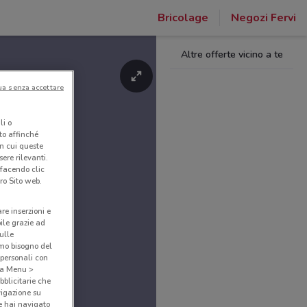
Bricolage
Negozi Fervi
Altre offerte vicino a te
ua senza accettare
li o
nto affinché
in cui queste
ere rilevanti.
 facendo clic
ro Sito web.
are inserzioni e
bile grazie ad
sulle
amo bisogno del
 personali con
o a Menu >
bblicitarie che
vigazione su
e hai navigato