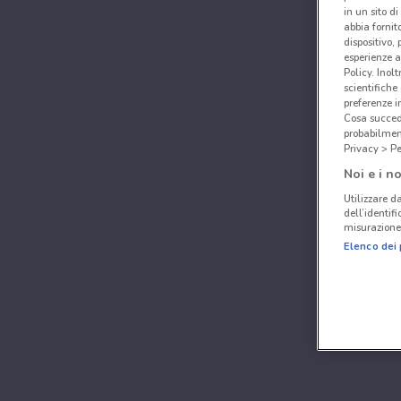
in un sito d
abbia fornit
dispositivo,
esperienze a
Policy. Inolt
scientifiche
preferenze 
Cosa succede
probabilmen
Privacy > Pe
Noi e i no
Utilizzare da
dell’identif
misurazione 
Elenco dei 