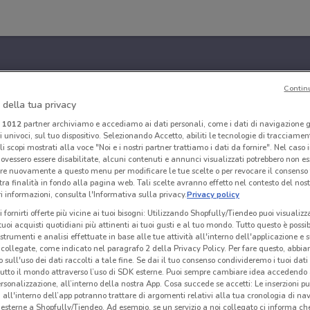
Contin
 della tua privacy
i
1012
partner archiviamo e accediamo ai dati personali, come i dati di navigazione g
ri univoci, sul tuo dispositivo. Selezionando Accetto, abiliti le tecnologie di tracciame
li scopi mostrati alla voce "Noi e i nostri partner trattiamo i dati da fornire". Nel caso 
ovessero essere disabilitate, alcuni contenuti e annunci visualizzati potrebbero non ess
re nuovamente a questo menu per modificare le tue scelte o per revocare il consenso
tra finalità in fondo alla pagina web. Tali scelte avranno effetto nel contesto del nost
 informazioni, consulta l'Informativa sulla privacy.
Privacy policy
i fornirti offerte più vicine ai tuoi bisogni: Utilizzando Shopfully/Tiendeo puoi visualizz
i tuoi acquisti quotidiani più attinenti ai tuoi gusti e al tuo mondo. Tutto questo è possi
 strumenti e analisi effettuate in base alle tue attività all'interno dell'applicazione e 
collegate, come indicato nel paragrafo 2 della Privacy Policy. Per fare questo, abbi
 sull'uso dei dati raccolti a tale fine. Se dai il tuo consenso condivideremo i tuoi dati
tutto il mondo attraverso l’uso di SDK esterne. Puoi sempre cambiare idea accedend
rsonalizzazione, all’interno della nostra App. Cosa succede se accetti: Le inserzioni pu
i all'interno dell’app potranno trattare di argomenti relativi alla tua cronologia di na
esterne a Shopfully/Tiendeo. Ad esempio, se un servizio a noi collegato ci informa ch