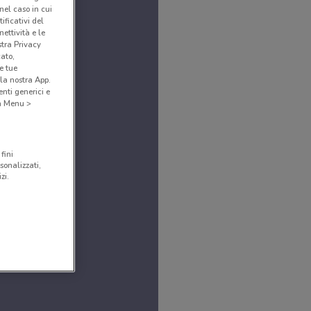
(nel caso in cui
ificativi del
ettività e le
stra Privacy
cato,
e tue
la nostra App.
nti generici e
 a Menu >
fini
sonalizzati,
zi.