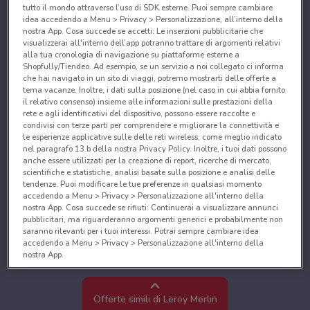
tutto il mondo attraverso l’uso di SDK esterne. Puoi sempre cambiare
idea accedendo a Menu > Privacy > Personalizzazione, all’interno della
nostra App. Cosa succede se accetti: Le inserzioni pubblicitarie che
visualizzerai all'interno dell’app potranno trattare di argomenti relativi
alla tua cronologia di navigazione su piattaforme esterne a
Shopfully/Tiendeo. Ad esempio, se un servizio a noi collegato ci informa
che hai navigato in un sito di viaggi, potremo mostrarti delle offerte a
tema vacanze. Inoltre, i dati sulla posizione (nel caso in cui abbia fornito
il relativo consenso) insieme alle informazioni sulle prestazioni della
rete e agli identificativi del dispositivo, possono essere raccolte e
condivisi con terze parti per comprendere e migliorare la connettività e
le esperienze applicative sulle delle reti wireless, come meglio indicato
nel paragrafo 13.b della nostra Privacy Policy. Inoltre, i tuoi dati possono
anche essere utilizzati per la creazione di report, ricerche di mercato,
scientifiche e statistiche, analisi basate sulla posizione e analisi delle
tendenze. Puoi modificare le tue preferenze in qualsiasi momento
accedendo a Menu > Privacy > Personalizzazione all'interno della
nostra App. Cosa succede se rifiuti: Continuerai a visualizzare annunci
pubblicitari, ma riguarderanno argomenti generici e probabilmente non
saranno rilevanti per i tuoi interessi. Potrai sempre cambiare idea
accedendo a Menu > Privacy > Personalizzazione all'interno della
nostra App.
Noi e i nostri partner trattiamo i dati per fornire:
Utilizzare dati di geolocalizzazione precisi. Scansione attiva delle
Offerte simili di Leroy Merlin
caratteristiche del dispositivo ai fini dell’identificazione. Archiviare