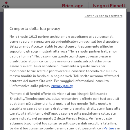
Bricolage
Negozi Einhell
Continua senza accettare
Ci importa della tua privacy
Noi e i nostri
1012
partner archiviamo e accediamo ai dati personali,
come i dati di navigazione gli o identificatori univoci, sul tuo dispositivo.
Selezionando Accetto, abiliti le tecnologie di tracciamento affinché
supportino gli scopi mostrati alla voce "Noi e i nostri partner trattiamo i
dati da fornire". Nel caso in cui queste tecnologie dovessero essere
disabilitate, alcuni contenuti e annunci visualizzati potrebbero non
essere rilevanti. Puoi accedere nuovamente a questo menu per
modificare le tue scelte o per revocare il consenso facendo clic sul link
Mostra finalità in fondo alla pagina web. Tali scelte avranno effetto nel
contesto del nostro Sito web. Per maggiori informazioni, consulta
l'Informativa sulla privacy.
Privacy policy
Permettici di fornirti offerte più vicine ai tuoi bisogni: Utilizzando
Shopfully/Tiendeo puoi visualizzare inserzioni e offerte per i tuoi acquisti
quotidiani più attinenti ai tuoi gusti e al tuo mondo. Tutto questo è
possibile grazie ad una serie di strumenti e analisi effettuate in base alle
tue attività all'interno dell'applicazione e sulle piattaforme collegate,
come indicato nel paragrafo 2 della Privacy Policy. Per fare questo,
abbiamo bisogno del tuo consenso sull'uso dei dati raccolti a tale fine.
Se dai il tuo consenso condivideremo i tuoi dati personali con
Partners
in