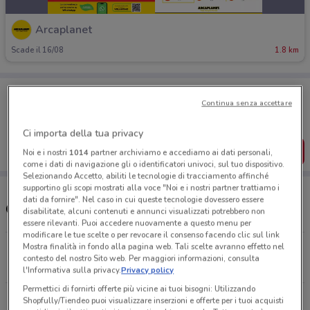
Arcaplanet
Scade il 16/08
1.8 km
Porta DoveConviene sempre con te!
Puoi trovare le migliori offerte dei negozi vicino a te,
Continua senza accettare
salvarle e creare la tua lista del risparmio, comodamente
dal tuo cellulare.
Ci importa della tua privacy
SCARICA L’APP
Noi e i nostri
1014
partner archiviamo e accediamo ai dati personali,
come i dati di navigazione gli o identificatori univoci, sul tuo dispositivo.
Selezionando Accetto, abiliti le tecnologie di tracciamento affinché
supportino gli scopi mostrati alla voce "Noi e i nostri partner trattiamo i
dati da fornire". Nel caso in cui queste tecnologie dovessero essere
Orari e Negozi Arcaplanet
disabilitate, alcuni contenuti e annunci visualizzati potrebbero non
essere rilevanti. Puoi accedere nuovamente a questo menu per
modificare le tue scelte o per revocare il consenso facendo clic sul link
Mostra finalità in fondo alla pagina web. Tali scelte avranno effetto nel
Via Aurelia, snc Sarzana
contesto del nostro Sito web. Per maggiori informazioni, consulta
1.8 km
APERTO
l'Informativa sulla privacy.
Privacy policy
Permettici di fornirti offerte più vicine ai tuoi bisogni: Utilizzando
Via Cisa Sud, 6 Santo Stefano Di Magra
Shopfully/Tiendeo puoi visualizzare inserzioni e offerte per i tuoi acquisti