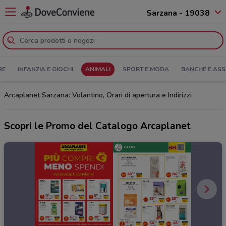
Sarzana - 19038
RE
INFANZIA E GIOCHI
ANIMALI
SPORT E MODA
BANCHE E ASS
Arcaplanet Sarzana: Volantino, Orari di apertura e Indirizzi
Scopri le Promo del Catalogo Arcaplanet