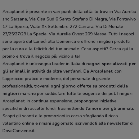
Arcaplanet è presente in vari punti della città: lo trovi in Via Aurelia
snc Sarzana, Via Cisa Sud 6 Santo Stefano Di Magra, Via Fontevivo
17 La Spezia, Viale Xx Settembre 272 Carrara, Via Di Monale
23/25/27/29 La Spezia, Via Aurelia Ovest 209 Massa. Tutti i negozi
sono aperti dal Lunedì alla Domenica e offrono i migliori prodotti
per la cura e la felicità del tuo animale. Cosa aspetti? Cerca qui la
promo e trova il negozio più vicino a te!
Arcaplanet è un’insegna leader in Italia di
negozi specializzati per
gli animali
, in attività da oltre vent’anni. Da Arcaplanet, con
l'approccio pratico e moderno, del personale di grande
professionalità, troverai
ogni giorno offerte su prodotti delle
migliori marche
per soddisfare tutte le esigenze dei pet. I negozi
Arcaplanet, in continua espansione, propongono iniziative
specifiche di raccolte fondi, trasmettendo
l’amore per gli animali
.
Scopri gli sconti e le promozioni in corso sfogliando il ricco
volantino online e rimani aggiornato iscrivendoti alla newsletter di
DoveConviene.it.