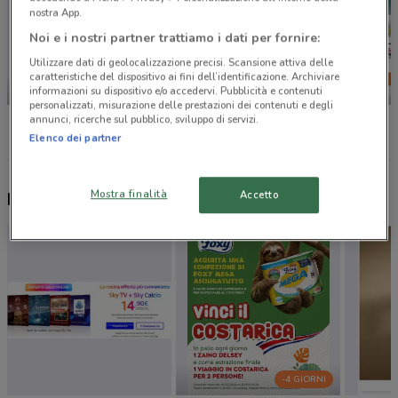
nostra App.
Noi e i nostri partner trattiamo i dati per fornire:
Utilizzare dati di geolocalizzazione precisi. Scansione attiva delle
caratteristiche del dispositivo ai fini dell’identificazione. Archiviare
SCADE OGGI
NUOVO
informazioni su dispositivo e/o accedervi. Pubblicità e contenuti
personalizzati, misurazione delle prestazioni dei contenuti e degli
Unieuro
Spazio Conad
Conad
annunci, ricerche sul pubblico, sviluppo di servizi.
Elenco dei partner
Mostra finalità
Accetto
Nuovi prodotti da provare
-4 GIORNI