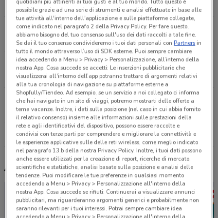
quotidiani più attinenti ai tuoi gusti e al tuo mondo. Tutto questo è
3.1 km
APERTO
possibile grazie ad una serie di strumenti e analisi effettuate in base alle
tue attività all'interno dell'applicazione e sulle piattaforme collegate,
come indicato nel paragrafo 2 della Privacy Policy. Per fare questo,
Via Fontevivo, 17 La Spezia
abbiamo bisogno del tuo consenso sull'uso dei dati raccolti a tale fine.
10.1 km
APERTO
Se dai il tuo consenso condivideremo i tuoi dati personali con
Partners
in
tutto il mondo attraverso l’uso di SDK esterne. Puoi sempre cambiare
idea accedendo a Menu > Privacy > Personalizzazione, all’interno della
Viale Xx Settembre, 272 Carrara
nostra App. Cosa succede se accetti: Le inserzioni pubblicitarie che
10.5 km
APERTO
visualizzerai all'interno dell’app potranno trattare di argomenti relativi
alla tua cronologia di navigazione su piattaforme esterne a
Shopfully/Tiendeo. Ad esempio, se un servizio a noi collegato ci informa
Via Di Monale 23/25/27/29 La Spezia
che hai navigato in un sito di viaggi, potremo mostrarti delle offerte a
tema vacanze. Inoltre, i dati sulla posizione (nel caso in cui abbia fornito
11.5 km
CHIUSO
il relativo consenso) insieme alle informazioni sulle prestazioni della
rete e agli identificativi del dispositivo, possono essere raccolte e
condivisi con terze parti per comprendere e migliorare la connettività e
Tutti i negozi Arcaplanet
le esperienze applicative sulle delle reti wireless, come meglio indicato
nel paragrafo 13.b della nostra Privacy Policy. Inoltre, i tuoi dati possono
anche essere utilizzati per la creazione di report, ricerche di mercato,
Altri volantini nelle vicinanze
scientifiche e statistiche, analisi basate sulla posizione e analisi delle
tendenze. Puoi modificare le tue preferenze in qualsiasi momento
accedendo a Menu > Privacy > Personalizzazione all'interno della
nostra App. Cosa succede se rifiuti: Continuerai a visualizzare annunci
pubblicitari, ma riguarderanno argomenti generici e probabilmente non
saranno rilevanti per i tuoi interessi. Potrai sempre cambiare idea
accedendo a Menu > Privacy > Personalizzazione all'interno della