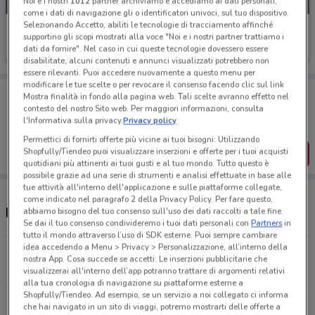
Noi e i nostri
1012
partner archiviamo e accediamo ai dati personali,
come i dati di navigazione gli o identificatori univoci, sul tuo dispositivo.
Selezionando Accetto, abiliti le tecnologie di tracciamento affinché
Echo
supportino gli scopi mostrati alla voce "Noi e i nostri partner trattiamo i
dati da fornire". Nel caso in cui queste tecnologie dovessero essere
Scade il 31/12
1.4 km
disabilitate, alcuni contenuti e annunci visualizzati potrebbero non
essere rilevanti. Puoi accedere nuovamente a questo menu per
modificare le tue scelte o per revocare il consenso facendo clic sul link
Porta DoveConviene sempre con te!
Mostra finalità in fondo alla pagina web. Tali scelte avranno effetto nel
Puoi trovare le migliori offerte dei negozi vicino a te,
contesto del nostro Sito web. Per maggiori informazioni, consulta
salvarle e creare la tua lista del risparmio, comodamente
l'Informativa sulla privacy.
Privacy policy
dal tuo cellulare.
Permettici di fornirti offerte più vicine ai tuoi bisogni: Utilizzando
Shopfully/Tiendeo puoi visualizzare inserzioni e offerte per i tuoi acquisti
SCARICA L’APP
quotidiani più attinenti ai tuoi gusti e al tuo mondo. Tutto questo è
possibile grazie ad una serie di strumenti e analisi effettuate in base alle
tue attività all'interno dell'applicazione e sulle piattaforme collegate,
come indicato nel paragrafo 2 della Privacy Policy. Per fare questo,
Negozi Echo a Sanremo
abbiamo bisogno del tuo consenso sull'uso dei dati raccolti a tale fine.
Se dai il tuo consenso condivideremo i tuoi dati personali con
Partners
in
tutto il mondo attraverso l’uso di SDK esterne. Puoi sempre cambiare
idea accedendo a Menu > Privacy > Personalizzazione, all’interno della
Via G. Pascoli, 161 Sanremo
nostra App. Cosa succede se accetti: Le inserzioni pubblicitarie che
1.4 km
visualizzerai all'interno dell’app potranno trattare di argomenti relativi
alla tua cronologia di navigazione su piattaforme esterne a
Shopfully/Tiendeo. Ad esempio, se un servizio a noi collegato ci informa
Via Panizzi, 12 Imperia
che hai navigato in un sito di viaggi, potremo mostrarti delle offerte a