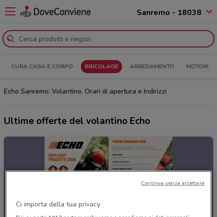
Sanremo - 18038
CURA CASA E CORPO
BRICOLAGE
ARREDAMENTO
MOTORI
Echo Sanremo: Volantino, Orari di apertura e Indirizzi
Ultime offerte del volantino Echo
Continua senza accettare
Ci importa della tua privacy