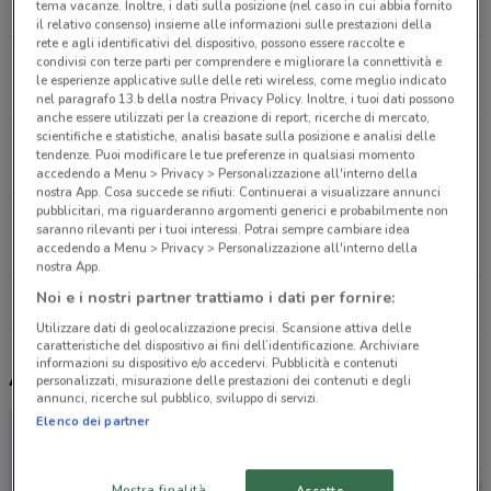
tema vacanze. Inoltre, i dati sulla posizione (nel caso in cui abbia fornito
12 km
il relativo consenso) insieme alle informazioni sulle prestazioni della
rete e agli identificativi del dispositivo, possono essere raccolte e
condivisi con terze parti per comprendere e migliorare la connettività e
CORSO GENOVA, 13 A/B r. Ventimiglia
le esperienze applicative sulle delle reti wireless, come meglio indicato
13.5 km
nel paragrafo 13.b della nostra Privacy Policy. Inoltre, i tuoi dati possono
anche essere utilizzati per la creazione di report, ricerche di mercato,
scientifiche e statistiche, analisi basate sulla posizione e analisi delle
Via Argine Sinistro, 188 Imperia
tendenze. Puoi modificare le tue preferenze in qualsiasi momento
22.1 km
accedendo a Menu > Privacy > Personalizzazione all'interno della
nostra App. Cosa succede se rifiuti: Continuerai a visualizzare annunci
pubblicitari, ma riguarderanno argomenti generici e probabilmente non
Via Nazionale, 4 Imperia
saranno rilevanti per i tuoi interessi. Potrai sempre cambiare idea
accedendo a Menu > Privacy > Personalizzazione all'interno della
22.6 km
nostra App.
Noi e i nostri partner trattiamo i dati per fornire:
Tutti i negozi Echo
Utilizzare dati di geolocalizzazione precisi. Scansione attiva delle
caratteristiche del dispositivo ai fini dell’identificazione. Archiviare
informazioni su dispositivo e/o accedervi. Pubblicità e contenuti
Altri volantini nelle vicinanze
personalizzati, misurazione delle prestazioni dei contenuti e degli
annunci, ricerche sul pubblico, sviluppo di servizi.
Elenco dei partner
Mostra finalità