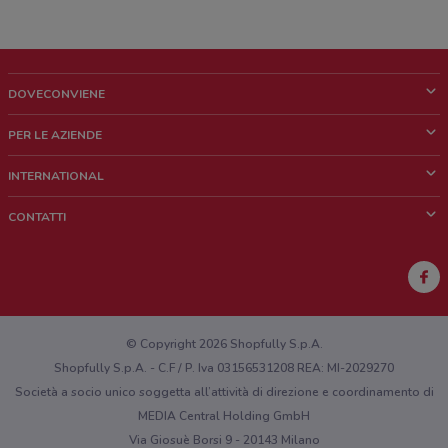
DOVECONVIENE
Cos'è DoveConviene
PER LE AZIENDE
Chi siamo
Cosa facciamo
INTERNATIONAL
News e media
Richieste commerciali e marketing
Brazil
CONTATTI
Lavora con noi
Mexico
Segnalazione punto vendita
France
Segnalazione Volantino
Australia
Hai un malfunzionamento sul web o sull'app?
New Zealand
© Copyright 2026 Shopfully S.p.A.
Shopfully S.p.A. - C.F / P. Iva 03156531208 REA: MI-2029270
Società a socio unico soggetta all’attività di direzione e coordinamento di
MEDIA Central Holding GmbH
Via Giosuè Borsi 9 - 20143 Milano