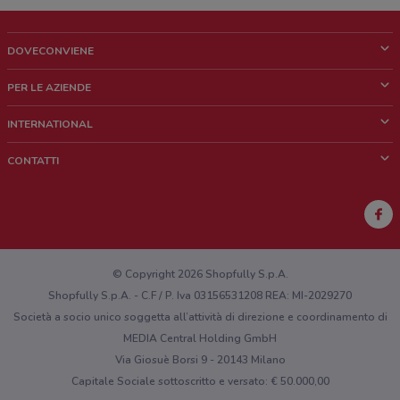
DOVECONVIENE
Cos'è DoveConviene
PER LE AZIENDE
Chi siamo
Cosa facciamo
INTERNATIONAL
News e media
Richieste commerciali e marketing
Brazil
CONTATTI
Lavora con noi
Mexico
Segnalazione punto vendita
France
Segnalazione Volantino
Australia
Hai un malfunzionamento sul web o sull'app?
New Zealand
© Copyright 2026 Shopfully S.p.A.
Shopfully S.p.A. - C.F / P. Iva 03156531208 REA: MI-2029270
Società a socio unico soggetta all’attività di direzione e coordinamento di
MEDIA Central Holding GmbH
Via Giosuè Borsi 9 - 20143 Milano
Capitale Sociale sottoscritto e versato: € 50.000,00