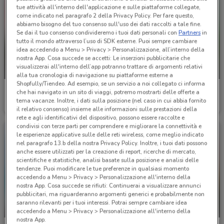
tue attività all'interno dell'applicazione e sulle piattaforme collegate,
come indicato nel paragrafo 2 della Privacy Policy. Per fare questo,
abbiamo bisogno del tuo consenso sull'uso dei dati raccolti a tale fine.
Se dai il tuo consenso condivideremo i tuoi dati personali con
Partners
in
tutto il mondo attraverso l’uso di SDK esterne. Puoi sempre cambiare
idea accedendo a Menu > Privacy > Personalizzazione, all’interno della
nostra App. Cosa succede se accetti: Le inserzioni pubblicitarie che
visualizzerai all'interno dell’app potranno trattare di argomenti relativi
-2 GIORNI
-2 GIORNI
alla tua cronologia di navigazione su piattaforme esterne a
Shopfully/Tiendeo. Ad esempio, se un servizio a noi collegato ci informa
La Prealpina
La Prealpina
che hai navigato in un sito di viaggi, potremo mostrarti delle offerte a
tema vacanze. Inoltre, i dati sulla posizione (nel caso in cui abbia fornito
Scade lunedì
6.7 km
Scade lunedì
6.7 km
il relativo consenso) insieme alle informazioni sulle prestazioni della
rete e agli identificativi del dispositivo, possono essere raccolte e
condivisi con terze parti per comprendere e migliorare la connettività e
le esperienze applicative sulle delle reti wireless, come meglio indicato
nel paragrafo 13.b della nostra Privacy Policy. Inoltre, i tuoi dati possono
anche essere utilizzati per la creazione di report, ricerche di mercato,
scientifiche e statistiche, analisi basate sulla posizione e analisi delle
tendenze. Puoi modificare le tue preferenze in qualsiasi momento
accedendo a Menu > Privacy > Personalizzazione all'interno della
nostra App. Cosa succede se rifiuti: Continuerai a visualizzare annunci
pubblicitari, ma riguarderanno argomenti generici e probabilmente non
saranno rilevanti per i tuoi interessi. Potrai sempre cambiare idea
-2 GIORNI
-2 GIORNI
accedendo a Menu > Privacy > Personalizzazione all'interno della
nostra App.