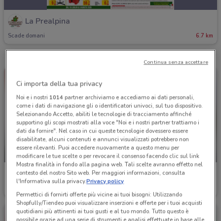
La Prealpina
Scade domani
6.7 km
Continua senza accettare
Ci importa della tua privacy
Noi e i nostri
1014
partner archiviamo e accediamo ai dati personali,
come i dati di navigazione gli o identificatori univoci, sul tuo dispositivo.
Selezionando Accetto, abiliti le tecnologie di tracciamento affinché
supportino gli scopi mostrati alla voce "Noi e i nostri partner trattiamo i
dati da fornire". Nel caso in cui queste tecnologie dovessero essere
disabilitate, alcuni contenuti e annunci visualizzati potrebbero non
essere rilevanti. Puoi accedere nuovamente a questo menu per
-1 GIORNO
-2 GIORNI
modificare le tue scelte o per revocare il consenso facendo clic sul link
Mostra finalità in fondo alla pagina web. Tali scelte avranno effetto nel
La Prealpina
La Prealpina
contesto del nostro Sito web. Per maggiori informazioni, consulta
l'Informativa sulla privacy.
Privacy policy
Scade domani
6.7 km
Scade lunedì
6.7 km
Permettici di fornirti offerte più vicine ai tuoi bisogni: Utilizzando
Shopfully/Tiendeo puoi visualizzare inserzioni e offerte per i tuoi acquisti
quotidiani più attinenti ai tuoi gusti e al tuo mondo. Tutto questo è
possibile grazie ad una serie di strumenti e analisi effettuate in base alle