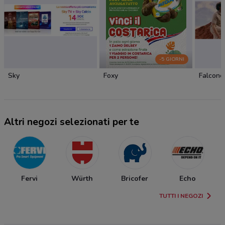
-5 GIORNI
Sky
Foxy
Falconer
Altri negozi selezionati per te
Fervi
Würth
Bricofer
Echo
TUTTI I NEGOZI