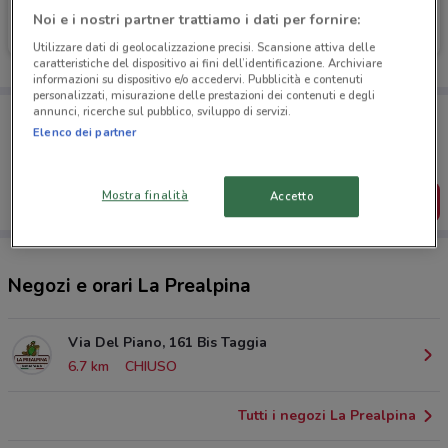
La Prealpina
La Prealpina
Noi e i nostri partner trattiamo i dati per fornire:
Scade lunedì
6.7 km
Scade lunedì
6.7 km
Utilizzare dati di geolocalizzazione precisi. Scansione attiva delle
caratteristiche del dispositivo ai fini dell’identificazione. Archiviare
informazioni su dispositivo e/o accedervi. Pubblicità e contenuti
personalizzati, misurazione delle prestazioni dei contenuti e degli
annunci, ricerche sul pubblico, sviluppo di servizi.
Porta DoveConviene sempre con te!
Puoi trovare le migliori offerte dei negozi vicino a te,
Elenco dei partner
salvarle e creare la tua lista del risparmio, comodamente
dal tuo cellulare.
Mostra finalità
Accetto
SCARICA L’APP
Negozi e orari La Prealpina
Via Del Piano, 161 Bis Taggia
6.7 km
CHIUSO
Tutti i negozi La Prealpina