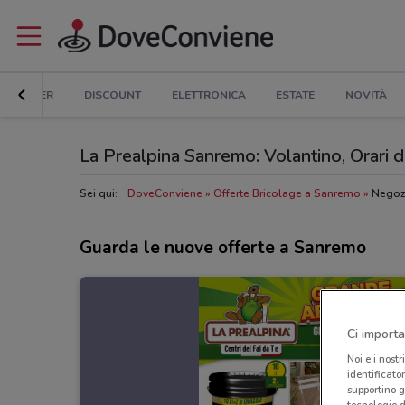
ER E SUPER
DISCOUNT
ELETTRONICA
ESTATE
NOVITÀ
La Prealpina Sanremo: Volantino, Orari di
Sei qui:
DoveConviene
Offerte Bricolage a Sanremo
Negoz
Guarda le nuove offerte a Sanremo
Ci importa
Noi e i nostr
identificato
supportino g
tecnologie d