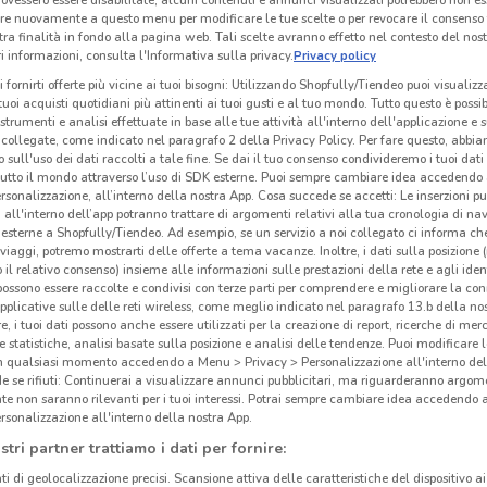
re nuovamente a questo menu per modificare le tue scelte o per revocare il consenso
Vol
tra finalità in fondo alla pagina web. Tali scelte avranno effetto nel contesto del nost
 informazioni, consulta l'Informativa sulla privacy.
Privacy policy
La P
i fornirti offerte più vicine ai tuoi bisogni: Utilizzando Shopfully/Tiendeo puoi visualizz
i tuoi acquisti quotidiani più attinenti ai tuoi gusti e al tuo mondo. Tutto questo è possi
nel f
 strumenti e analisi effettuate in base alle tue attività all'interno dell'applicazione e 
Alla 
collegate, come indicato nel paragrafo 2 della Privacy Policy. Per fare questo, abbi
brico
 sull'uso dei dati raccolti a tale fine. Se dai il tuo consenso condivideremo i tuoi dati
tutto il mondo attraverso l’uso di SDK esterne. Puoi sempre cambiare idea accedend
trapa
rsonalizzazione, all’interno della nostra App. Cosa succede se accetti: Le inserzioni pu
Ti se
i all'interno dell’app potranno trattare di argomenti relativi alla tua cronologia di na
esterne a Shopfully/Tiendeo. Ad esempio, se un servizio a noi collegato ci informa ch
quel
i viaggi, potremo mostrarti delle offerte a tema vacanze. Inoltre, i dati sulla posizione 
scopr
o il relativo consenso) insieme alle informazioni sulle prestazioni della rete e agli ident
6.7 km
 possono essere raccolte e condivisi con terze parti per comprendere e migliorare la conn
pplicative sulle delle reti wireless, come meglio indicato nel paragrafo 13.b della no
Tutto
re, i tuoi dati possono anche essere utilizzati per la creazione di report, ricerche di mer
La P
 e statistiche, analisi basate sulla posizione e analisi delle tendenze. Puoi modificare l
in qualsiasi momento accedendo a Menu > Privacy > Personalizzazione all'interno del
mater
 se rifiuti: Continuerai a visualizzare annunci pubblicitari, ma riguarderanno argome
cerca
te non saranno rilevanti per i tuoi interessi. Potrai sempre cambiare idea accedendo
rsonalizzazione all'interno della nostra App.
per i
consi
stri partner trattiamo i dati per fornire:
nella
ti di geolocalizzazione precisi. Scansione attiva delle caratteristiche del dispositivo ai 