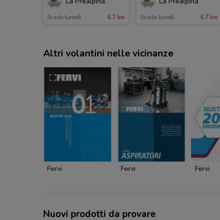
La Prealpina
La Prealpina
Scade lunedì
6.7 km
Scade lunedì
6.7 km
Altri volantini nelle vicinanze
Fervi
Fervi
Fervi
Nuovi prodotti da provare