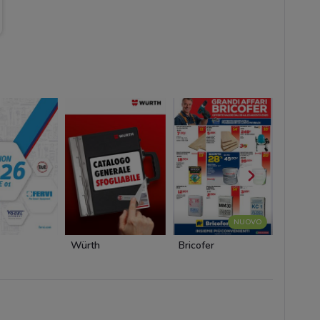
NUOVO
Würth
Bricofer
Bricofe