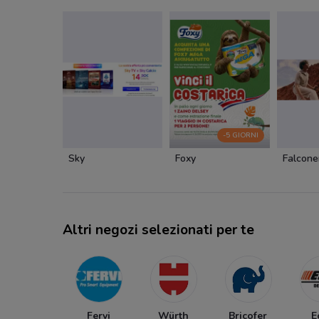
-5 GIORNI
Sky
Foxy
Falcone
Altri negozi selezionati per te
Fervi
Würth
Bricofer
E