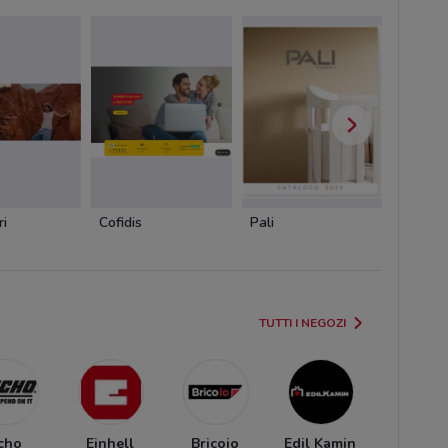
ri
Cofidis
Pali
Dacia
TUTTI I NEGOZI
cho
Einhell
Bricoio
Edil Kamin