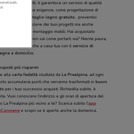
sonalizzati,
timento di prodotti, ti garantisce un servizio di qualità
zi.
re attento alle tue esigenze, come progettazione di
nti di irrigazione,
taglio legno gratuito
, preventivi
iti per la realizzazione dei tuoi progetti ma anche
ulenza arredo
e montaggio mobili. Hai acquistato
tti voluminosi e non sai come portarli via? Niente paura,
ealpina arriva anche a casa tua con il
servizio di
egna a domicilio
.
cquisti più risparmi
ie alla
carta fedeltà
studiata da
La Prealpina
, ad ogni
sto accumulerai punti che verranno trasformati in
buoni
nto
per i tuoi successivi acquisti. Richiedila subito, è
ita. Vuoi conoscere l’indirizzo e gli orari di apertura del
o La Prealpina più vicino a te? Scarica subito l’
app
eConviene
e scopri se è aperto anche la domenica.