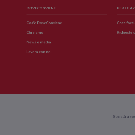
DOVECONVIENE
PER LE A
Cos'è DoveConviene
Cosa facc
Chi siamo
Richieste 
News e media
Lavora con noi
Società a so