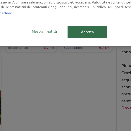
icazione. Archiviare informazioni su dispositivo e/o accedervi. Pubblicità e contenuti per
assor
delle prestazioni dei contenuti e degli annunci, ricerche sul pubblico, sviluppo di servi
semp
partner
impia
gratu
-2 GIORNI
-2 GIORNI
cons
Mostra finalità
Accetto
prodo
La Prealpina
La Prealpina
La Pr
Scade lunedì
6.7 km
Scade lunedì
6.7 km
cons
Più a
Graz
acqui
sco
gratu
centr
Dov