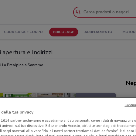
CURA CASA E CORPO
BRICOLAGE
ARREDAMENTO
MOTOR
 apertura e Indirizzi
i La Prealpina a Sanremo
Neg
Contin
 della tua privacy
i
1014
partner archiviamo e accediamo ai dati personali, come i dati di navigazione g
ri univoci, sul tuo dispositivo. Selezionando Accetto, abiliti le tecnologie di tracciame
li scopi mostrati alla voce "Noi e i nostri partner trattiamo i dati da fornire". Nel caso 
ovessero essere disabilitate, alcuni contenuti e annunci visualizzati potrebbero non ess