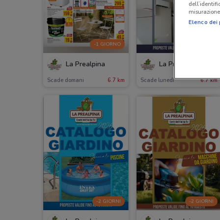
dell’identif
misurazione 
Elenco dei 
-1 GIORNO
-2 GIORNI
La Prealpina
La Prealpina
Scade domani
6.7 km
Scade lunedì
6.7 km
-2 GIORNI
-2 GIORNI