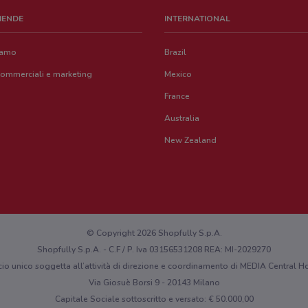
ZIENDE
INTERNATIONAL
iamo
Brazil
commerciali e marketing
Mexico
France
Australia
New Zealand
© Copyright 2026 Shopfully S.p.A.
Shopfully S.p.A. - C.F / P. Iva 03156531208 REA: MI-2029270
cio unico soggetta all’attività di direzione e coordinamento di MEDIA Central
Via Giosuè Borsi 9 - 20143 Milano
Capitale Sociale sottoscritto e versato: € 50.000,00