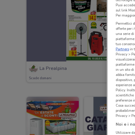
Puoi accede
sul link Mos
Per maggiori
Permettici d
offerte per 
una serie di
piattaforme 
tuo consenso
Partners
in 
Privacy > Pe
visualizzera
piattaforme 
La Prealpina
in un sito d
abbia fornit
Scade domani
dispositivo,
esperienze a
Policy. Inolt
scientifiche
preferenze 
Cosa succede
probabilmen
Privacy > Pe
Noi e i no
Utilizzare da