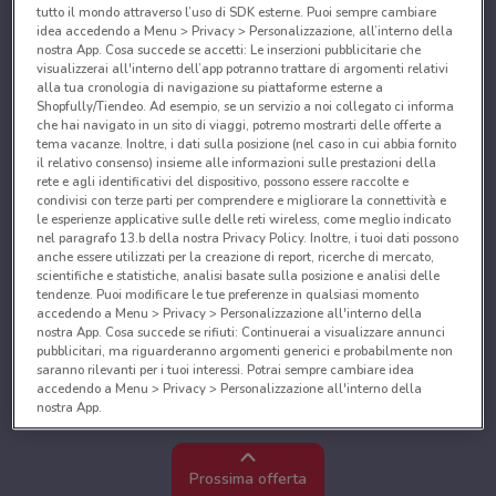
tutto il mondo attraverso l’uso di SDK esterne. Puoi sempre cambiare
idea accedendo a Menu > Privacy > Personalizzazione, all’interno della
nostra App. Cosa succede se accetti: Le inserzioni pubblicitarie che
visualizzerai all'interno dell’app potranno trattare di argomenti relativi
alla tua cronologia di navigazione su piattaforme esterne a
Shopfully/Tiendeo. Ad esempio, se un servizio a noi collegato ci informa
che hai navigato in un sito di viaggi, potremo mostrarti delle offerte a
tema vacanze. Inoltre, i dati sulla posizione (nel caso in cui abbia fornito
il relativo consenso) insieme alle informazioni sulle prestazioni della
rete e agli identificativi del dispositivo, possono essere raccolte e
condivisi con terze parti per comprendere e migliorare la connettività e
le esperienze applicative sulle delle reti wireless, come meglio indicato
nel paragrafo 13.b della nostra Privacy Policy. Inoltre, i tuoi dati possono
anche essere utilizzati per la creazione di report, ricerche di mercato,
scientifiche e statistiche, analisi basate sulla posizione e analisi delle
tendenze. Puoi modificare le tue preferenze in qualsiasi momento
accedendo a Menu > Privacy > Personalizzazione all'interno della
nostra App. Cosa succede se rifiuti: Continuerai a visualizzare annunci
pubblicitari, ma riguarderanno argomenti generici e probabilmente non
saranno rilevanti per i tuoi interessi. Potrai sempre cambiare idea
accedendo a Menu > Privacy > Personalizzazione all'interno della
nostra App.
Noi e i nostri partner trattiamo i dati per fornire:
Utilizzare dati di geolocalizzazione precisi. Scansione attiva delle
Prossima offerta
caratteristiche del dispositivo ai fini dell’identificazione. Archiviare