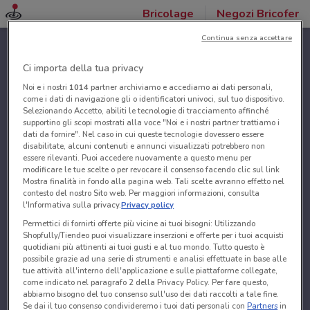
Bricolage
Negozi Bricofer
Continua senza accettare
Ci importa della tua privacy
Noi e i nostri
1014
partner archiviamo e accediamo ai dati personali,
come i dati di navigazione gli o identificatori univoci, sul tuo dispositivo.
Selezionando Accetto, abiliti le tecnologie di tracciamento affinché
supportino gli scopi mostrati alla voce "Noi e i nostri partner trattiamo i
dati da fornire". Nel caso in cui queste tecnologie dovessero essere
disabilitate, alcuni contenuti e annunci visualizzati potrebbero non
essere rilevanti. Puoi accedere nuovamente a questo menu per
modificare le tue scelte o per revocare il consenso facendo clic sul link
Mostra finalità in fondo alla pagina web. Tali scelte avranno effetto nel
contesto del nostro Sito web. Per maggiori informazioni, consulta
l'Informativa sulla privacy.
Privacy policy
Permettici di fornirti offerte più vicine ai tuoi bisogni: Utilizzando
Shopfully/Tiendeo puoi visualizzare inserzioni e offerte per i tuoi acquisti
quotidiani più attinenti ai tuoi gusti e al tuo mondo. Tutto questo è
possibile grazie ad una serie di strumenti e analisi effettuate in base alle
tue attività all'interno dell'applicazione e sulle piattaforme collegate,
come indicato nel paragrafo 2 della Privacy Policy. Per fare questo,
abbiamo bisogno del tuo consenso sull'uso dei dati raccolti a tale fine.
Se dai il tuo consenso condivideremo i tuoi dati personali con
Partners
in