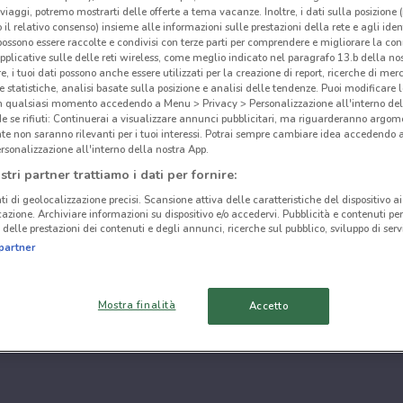
i viaggi, potremo mostrarti delle offerte a tema vacanze. Inoltre, i dati sulla posizione 
o il relativo consenso) insieme alle informazioni sulle prestazioni della rete e agli ident
 possono essere raccolte e condivisi con terze parti per comprendere e migliorare la conn
pplicative sulle delle reti wireless, come meglio indicato nel paragrafo 13.b della no
re, i tuoi dati possono anche essere utilizzati per la creazione di report, ricerche di mer
 e statistiche, analisi basate sulla posizione e analisi delle tendenze. Puoi modificare l
in qualsiasi momento accedendo a Menu > Privacy > Personalizzazione all'interno del
 se rifiuti: Continuerai a visualizzare annunci pubblicitari, ma riguarderanno argome
te non saranno rilevanti per i tuoi interessi. Potrai sempre cambiare idea accedendo
rsonalizzazione all'interno della nostra App.
stri partner trattiamo i dati per fornire:
ti di geolocalizzazione precisi. Scansione attiva delle caratteristiche del dispositivo ai 
icazione. Archiviare informazioni su dispositivo e/o accedervi. Pubblicità e contenuti per
delle prestazioni dei contenuti e degli annunci, ricerche sul pubblico, sviluppo di servi
partner
Mostra finalità
Accetto