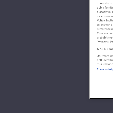
in un sito d
abbia fornit
dispositivo,
esperienze a
Policy. Inolt
scientifiche
preferenze 
Cosa succede
probabilmen
Privacy > Pe
Noi e i no
Utilizzare da
dell’identif
misurazione 
Elenco dei 