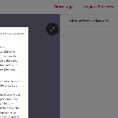
Bricolage
Negozi Bricofer
Altre offerte vicino a te
ua senza accettare
li o
nto affinché
in cui queste
ere rilevanti.
 facendo clic
ro Sito web.
are inserzioni e
bile grazie ad
sulle
amo bisogno del
 personali con
o a Menu >
bblicitarie che
vigazione su
e hai navigato