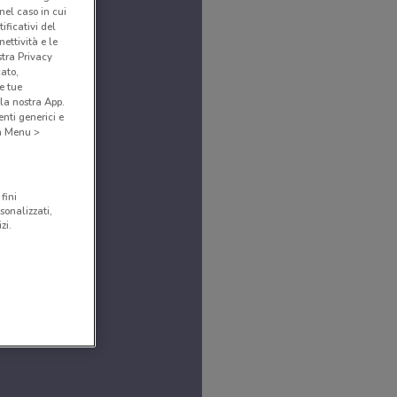
(nel caso in cui
ificativi del
ettività e le
stra Privacy
cato,
e tue
la nostra App.
nti generici e
 a Menu >
fini
sonalizzati,
zi.