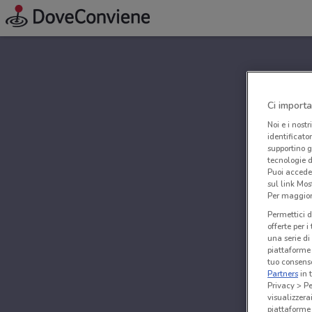
Ci importa
Noi e i nostr
identificato
supportino g
tecnologie d
Puoi accede
sul link Mos
Per maggiori
Permettici d
offerte per 
una serie di
piattaforme 
tuo consenso
Partners
in 
Privacy > Pe
visualizzera
piattaforme 