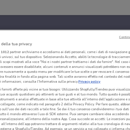
Contin
 della tua privacy
i
1012
partner archiviamo e accediamo ai dati personali, come i dati di navigazione g
ri univoci, sul tuo dispositivo. Selezionando Accetto, abiliti le tecnologie di tracciame
li scopi mostrati alla voce "Noi e i nostri partner trattiamo i dati da fornire". Nel caso 
ovessero essere disabilitate, alcuni contenuti e annunci visualizzati potrebbero non ess
re nuovamente a questo menu per modificare le tue scelte o per revocare il consenso
tra finalità in fondo alla pagina web. Tali scelte avranno effetto nel contesto del nost
 informazioni, consulta l'Informativa sulla privacy.
Privacy policy
i fornirti offerte più vicine ai tuoi bisogni: Utilizzando Shopfully/Tiendeo puoi visualizz
i tuoi acquisti quotidiani più attinenti ai tuoi gusti e al tuo mondo. Tutto questo è possi
 strumenti e analisi effettuate in base alle tue attività all'interno dell'applicazione e 
collegate, come indicato nel paragrafo 2 della Privacy Policy. Per fare questo, abbi
 sull'uso dei dati raccolti a tale fine. Se dai il tuo consenso condivideremo i tuoi dati
tutto il mondo attraverso l’uso di SDK esterne. Puoi sempre cambiare idea accedend
rsonalizzazione, all’interno della nostra App. Cosa succede se accetti: Le inserzioni pu
i all'interno dell’app potranno trattare di argomenti relativi alla tua cronologia di na
esterne a Shopfully/Tiendeo. Ad esempio, se un servizio a noi collegato ci informa ch