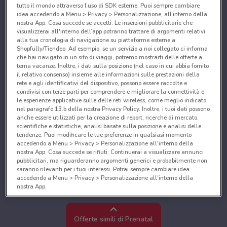
tutto il mondo attraverso l’uso di SDK esterne. Puoi sempre cambiare
idea accedendo a Menu > Privacy > Personalizzazione, all’interno della
nostra App. Cosa succede se accetti: Le inserzioni pubblicitarie che
visualizzerai all'interno dell’app potranno trattare di argomenti relativi
alla tua cronologia di navigazione su piattaforme esterne a
Shopfully/Tiendeo. Ad esempio, se un servizio a noi collegato ci informa
che hai navigato in un sito di viaggi, potremo mostrarti delle offerte a
tema vacanze. Inoltre, i dati sulla posizione (nel caso in cui abbia fornito
il relativo consenso) insieme alle informazioni sulle prestazioni della
rete e agli identificativi del dispositivo, possono essere raccolte e
condivisi con terze parti per comprendere e migliorare la connettività e
le esperienze applicative sulle delle reti wireless, come meglio indicato
nel paragrafo 13.b della nostra Privacy Policy. Inoltre, i tuoi dati possono
anche essere utilizzati per la creazione di report, ricerche di mercato,
scientifiche e statistiche, analisi basate sulla posizione e analisi delle
tendenze. Puoi modificare le tue preferenze in qualsiasi momento
accedendo a Menu > Privacy > Personalizzazione all'interno della
nostra App. Cosa succede se rifiuti: Continuerai a visualizzare annunci
pubblicitari, ma riguarderanno argomenti generici e probabilmente non
saranno rilevanti per i tuoi interessi. Potrai sempre cambiare idea
accedendo a Menu > Privacy > Personalizzazione all'interno della
nostra App.
Noi e i nostri partner trattiamo i dati per fornire:
Utilizzare dati di geolocalizzazione precisi. Scansione attiva delle
Offerte simili di Prenatal
caratteristiche del dispositivo ai fini dell’identificazione. Archiviare