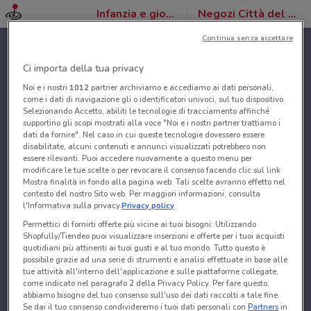
Infanzia e giochi
Negozi Città del Sole
Continua senza accettare
Ci importa della tua privacy
Noi e i nostri
1012
partner archiviamo e accediamo ai dati personali,
come i dati di navigazione gli o identificatori univoci, sul tuo dispositivo.
Selezionando Accetto, abiliti le tecnologie di tracciamento affinché
supportino gli scopi mostrati alla voce "Noi e i nostri partner trattiamo i
dati da fornire". Nel caso in cui queste tecnologie dovessero essere
disabilitate, alcuni contenuti e annunci visualizzati potrebbero non
essere rilevanti. Puoi accedere nuovamente a questo menu per
modificare le tue scelte o per revocare il consenso facendo clic sul link
Mostra finalità in fondo alla pagina web. Tali scelte avranno effetto nel
contesto del nostro Sito web. Per maggiori informazioni, consulta
l'Informativa sulla privacy.
Privacy policy
Permettici di fornirti offerte più vicine ai tuoi bisogni: Utilizzando
Shopfully/Tiendeo puoi visualizzare inserzioni e offerte per i tuoi acquisti
quotidiani più attinenti ai tuoi gusti e al tuo mondo. Tutto questo è
possibile grazie ad una serie di strumenti e analisi effettuate in base alle
tue attività all'interno dell'applicazione e sulle piattaforme collegate,
come indicato nel paragrafo 2 della Privacy Policy. Per fare questo,
abbiamo bisogno del tuo consenso sull'uso dei dati raccolti a tale fine.
Se dai il tuo consenso condivideremo i tuoi dati personali con
Partners
in