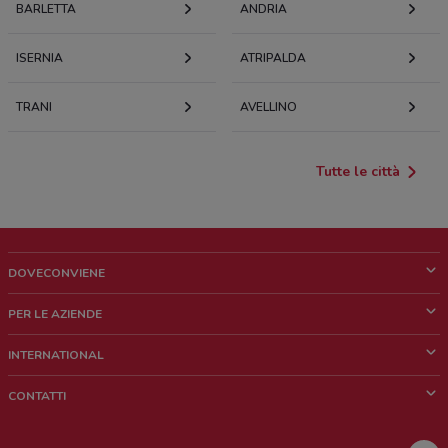
BARLETTA
ANDRIA
ISERNIA
ATRIPALDA
TRANI
AVELLINO
Tutte le città
DOVECONVIENE
Cos'è DoveConviene
PER LE AZIENDE
Chi siamo
Cosa facciamo
INTERNATIONAL
News e media
Richieste commerciali e marketing
Brazil
CONTATTI
Lavora con noi
Mexico
Segnalazione punto vendita