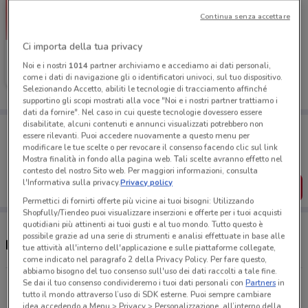
Continua senza accettare
Ci importa della tua privacy
Original Marines
Noi e i nostri
1014
partner archiviamo e accediamo ai dati personali,
come i dati di navigazione gli o identificatori univoci, sul tuo dispositivo.
Scade il 19/05
494 m
Selezionando Accetto, abiliti le tecnologie di tracciamento affinché
supportino gli scopi mostrati alla voce "Noi e i nostri partner trattiamo i
dati da fornire". Nel caso in cui queste tecnologie dovessero essere
disabilitate, alcuni contenuti e annunci visualizzati potrebbero non
Porta DoveConviene sempre con te!
essere rilevanti. Puoi accedere nuovamente a questo menu per
Puoi trovare le migliori offerte dei negozi vicino a te,
modificare le tue scelte o per revocare il consenso facendo clic sul link
salvarle e creare la tua lista del risparmio, comodamente
Mostra finalità in fondo alla pagina web. Tali scelte avranno effetto nel
dal tuo cellulare.
contesto del nostro Sito web. Per maggiori informazioni, consulta
l'Informativa sulla privacy.
Privacy policy
SCARICA L’APP
Permettici di fornirti offerte più vicine ai tuoi bisogni: Utilizzando
Shopfully/Tiendeo puoi visualizzare inserzioni e offerte per i tuoi acquisti
quotidiani più attinenti ai tuoi gusti e al tuo mondo. Tutto questo è
possibile grazie ad una serie di strumenti e analisi effettuate in base alle
Negozi Original Marines a San Severo
tue attività all'interno dell'applicazione e sulle piattaforme collegate,
come indicato nel paragrafo 2 della Privacy Policy. Per fare questo,
abbiamo bisogno del tuo consenso sull'uso dei dati raccolti a tale fine.
Se dai il tuo consenso condivideremo i tuoi dati personali con
Partners
in
Via Tiberio Solis, 3 San Severo
tutto il mondo attraverso l’uso di SDK esterne. Puoi sempre cambiare
493 m
idea accedendo a Menu > Privacy > Personalizzazione, all’interno della