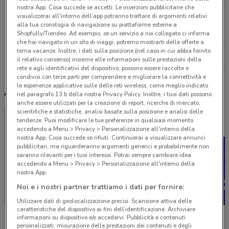
nostra App. Cosa succede se accetti: Le inserzioni pubblicitarie che
visualizzerai all'interno dell’app potranno trattare di argomenti relativi
Via Turbacci, 10 San Giovanni Rotondo
alla tua cronologia di navigazione su piattaforme esterne a
28.5 km
Shopfully/Tiendeo. Ad esempio, se un servizio a noi collegato ci informa
che hai navigato in un sito di viaggi, potremo mostrarti delle offerte a
tema vacanze. Inoltre, i dati sulla posizione (nel caso in cui abbia fornito
Tutti i negozi Original Marines
il relativo consenso) insieme alle informazioni sulle prestazioni della
rete e agli identificativi del dispositivo, possono essere raccolte e
condivisi con terze parti per comprendere e migliorare la connettività e
le esperienze applicative sulle delle reti wireless, come meglio indicato
Altri volantini nelle vicinanze
nel paragrafo 13.b della nostra Privacy Policy. Inoltre, i tuoi dati possono
anche essere utilizzati per la creazione di report, ricerche di mercato,
scientifiche e statistiche, analisi basate sulla posizione e analisi delle
tendenze. Puoi modificare le tue preferenze in qualsiasi momento
accedendo a Menu > Privacy > Personalizzazione all'interno della
nostra App. Cosa succede se rifiuti: Continuerai a visualizzare annunci
pubblicitari, ma riguarderanno argomenti generici e probabilmente non
saranno rilevanti per i tuoi interessi. Potrai sempre cambiare idea
accedendo a Menu > Privacy > Personalizzazione all'interno della
nostra App.
Noi e i nostri partner trattiamo i dati per fornire:
Utilizzare dati di geolocalizzazione precisi. Scansione attiva delle
caratteristiche del dispositivo ai fini dell’identificazione. Archiviare
Prenatal
Primigi
Idexe
informazioni su dispositivo e/o accedervi. Pubblicità e contenuti
personalizzati, misurazione delle prestazioni dei contenuti e degli