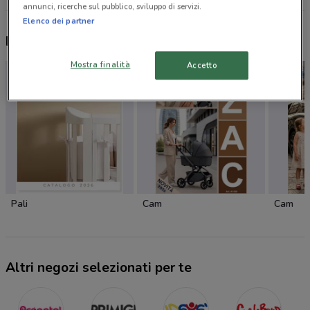
annunci, ricerche sul pubblico, sviluppo di servizi.
Elenco dei partner
Nuovi prodotti da provare
Mostra finalità
Accetto
Pali
Cam
Cam
Altri negozi selezionati per te