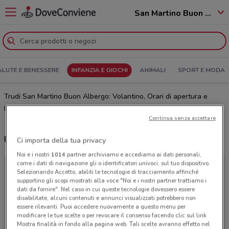
San Martino Buon Albergo - 37036
ALUTE E BENESSERE
INFANZIA E GIOCHI
ANIMALI
SPORT E MODA
Trudi San Martino Buon Albergo: Volantino, Orari di apertura e
Indirizzi
Continua senza accettare
Ultime offerte del volantino Trudi
Ci importa della tua privacy
Noi e i nostri
1014
partner archiviamo e accediamo ai dati personali,
come i dati di navigazione gli o identificatori univoci, sul tuo dispositivo.
Selezionando Accetto, abiliti le tecnologie di tracciamento affinché
supportino gli scopi mostrati alla voce "Noi e i nostri partner trattiamo i
dati da fornire". Nel caso in cui queste tecnologie dovessero essere
disabilitate, alcuni contenuti e annunci visualizzati potrebbero non
essere rilevanti. Puoi accedere nuovamente a questo menu per
modificare le tue scelte o per revocare il consenso facendo clic sul link
Mostra finalità in fondo alla pagina web. Tali scelte avranno effetto nel