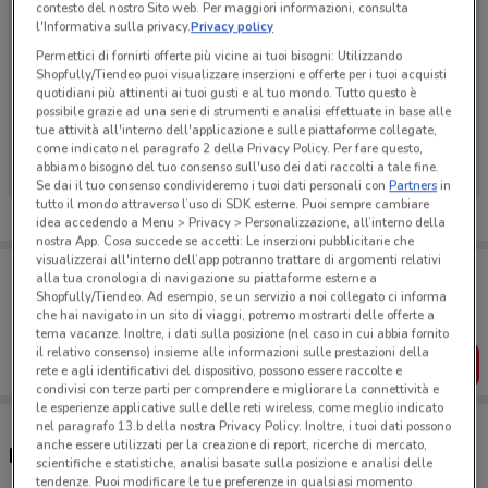
contesto del nostro Sito web. Per maggiori informazioni, consulta
l'Informativa sulla privacy.
Privacy policy
Permettici di fornirti offerte più vicine ai tuoi bisogni: Utilizzando
Shopfully/Tiendeo puoi visualizzare inserzioni e offerte per i tuoi acquisti
quotidiani più attinenti ai tuoi gusti e al tuo mondo. Tutto questo è
possibile grazie ad una serie di strumenti e analisi effettuate in base alle
Ci dispiace, al momento non abbiamo pubblicato
tue attività all'interno dell'applicazione e sulle piattaforme collegate,
volantini nella tua zona. Riprova più tardi.
come indicato nel paragrafo 2 della Privacy Policy. Per fare questo,
abbiamo bisogno del tuo consenso sull'uso dei dati raccolti a tale fine.
Se dai il tuo consenso condivideremo i tuoi dati personali con
Partners
in
tutto il mondo attraverso l’uso di SDK esterne. Puoi sempre cambiare
idea accedendo a Menu > Privacy > Personalizzazione, all’interno della
nostra App. Cosa succede se accetti: Le inserzioni pubblicitarie che
visualizzerai all'interno dell’app potranno trattare di argomenti relativi
Porta DoveConviene sempre con te!
alla tua cronologia di navigazione su piattaforme esterne a
Puoi trovare le migliori offerte dei negozi vicino a te,
Shopfully/Tiendeo. Ad esempio, se un servizio a noi collegato ci informa
salvarle e creare la tua lista del risparmio, comodamente
che hai navigato in un sito di viaggi, potremo mostrarti delle offerte a
dal tuo cellulare.
tema vacanze. Inoltre, i dati sulla posizione (nel caso in cui abbia fornito
il relativo consenso) insieme alle informazioni sulle prestazioni della
SCARICA L’APP
rete e agli identificativi del dispositivo, possono essere raccolte e
condivisi con terze parti per comprendere e migliorare la connettività e
le esperienze applicative sulle delle reti wireless, come meglio indicato
nel paragrafo 13.b della nostra Privacy Policy. Inoltre, i tuoi dati possono
anche essere utilizzati per la creazione di report, ricerche di mercato,
Negozi Trudi a San Martino Buon Albergo
scientifiche e statistiche, analisi basate sulla posizione e analisi delle
tendenze. Puoi modificare le tue preferenze in qualsiasi momento