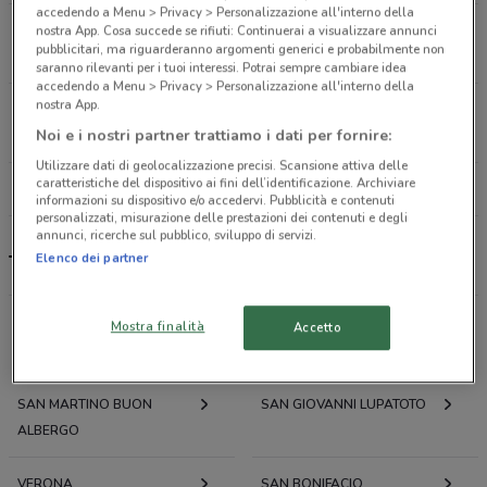
accedendo a Menu > Privacy > Personalizzazione all'interno della
GALLERIA PELLICCIAI Monteforte D'alpone
nostra App. Cosa succede se rifiuti: Continuerai a visualizzare annunci
pubblicitari, ma riguarderanno argomenti generici e probabilmente non
15 km
saranno rilevanti per i tuoi interessi. Potrai sempre cambiare idea
accedendo a Menu > Privacy > Personalizzazione all'interno della
nostra App.
VIA AUGUSTO RUFFO, 4 Arcole
Noi e i nostri partner trattiamo i dati per fornire:
16.4 km
Utilizzare dati di geolocalizzazione precisi. Scansione attiva delle
caratteristiche del dispositivo ai fini dell’identificazione. Archiviare
Tutti i negozi Trudi
informazioni su dispositivo e/o accedervi. Pubblicità e contenuti
personalizzati, misurazione delle prestazioni dei contenuti e degli
annunci, ricerche sul pubblico, sviluppo di servizi.
Elenco dei partner
Trudi, offerte e negozi
Mostra finalità
Accetto
Offerte volantini e cataloghi per città nelle vicinanze
SAN MARTINO BUON
SAN GIOVANNI LUPATOTO
ALBERGO
VERONA
SAN BONIFACIO