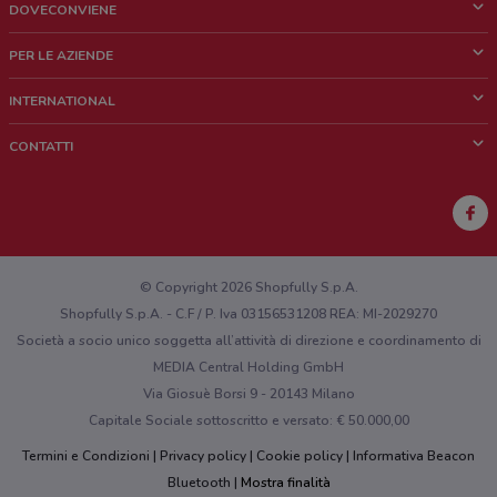
DOVECONVIENE
Cos'è DoveConviene
PER LE AZIENDE
Chi siamo
Cosa facciamo
INTERNATIONAL
News e media
Richieste commerciali e marketing
Brazil
CONTATTI
Lavora con noi
Mexico
Segnalazione punto vendita
France
Segnalazione Volantino
Australia
Hai un malfunzionamento sul web o sull'app?
New Zealand
© Copyright 2026 Shopfully S.p.A.
Shopfully S.p.A. - C.F / P. Iva 03156531208 REA: MI-2029270
Società a socio unico soggetta all’attività di direzione e coordinamento di
MEDIA Central Holding GmbH
Via Giosuè Borsi 9 - 20143 Milano
Capitale Sociale sottoscritto e versato: € 50.000,00
Termini e Condizioni
Privacy policy
Cookie policy
Informativa Beacon
Bluetooth
Mostra finalità