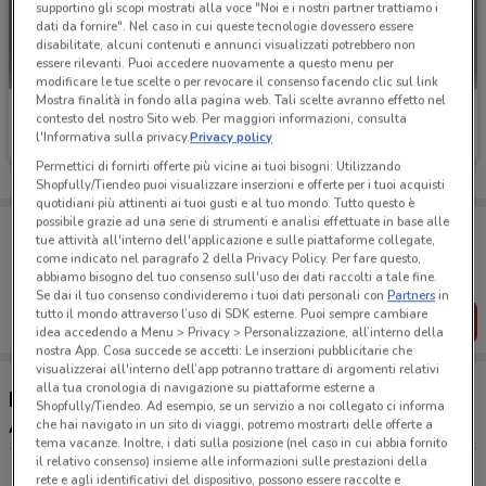
supportino gli scopi mostrati alla voce "Noi e i nostri partner trattiamo i
dati da fornire". Nel caso in cui queste tecnologie dovessero essere
disabilitate, alcuni contenuti e annunci visualizzati potrebbero non
essere rilevanti. Puoi accedere nuovamente a questo menu per
modificare le tue scelte o per revocare il consenso facendo clic sul link
Mostra finalità in fondo alla pagina web. Tali scelte avranno effetto nel
Toys Center
Toys Center
contesto del nostro Sito web. Per maggiori informazioni, consulta
l'Informativa sulla privacy.
Privacy policy
Scade il 31/12
6.9 km
Scade il 26/08
6.9 km
Permettici di fornirti offerte più vicine ai tuoi bisogni: Utilizzando
Shopfully/Tiendeo puoi visualizzare inserzioni e offerte per i tuoi acquisti
quotidiani più attinenti ai tuoi gusti e al tuo mondo. Tutto questo è
possibile grazie ad una serie di strumenti e analisi effettuate in base alle
Porta DoveConviene sempre con te!
tue attività all'interno dell'applicazione e sulle piattaforme collegate,
Puoi trovare le migliori offerte dei negozi vicino a te,
come indicato nel paragrafo 2 della Privacy Policy. Per fare questo,
salvarle e creare la tua lista del risparmio, comodamente
abbiamo bisogno del tuo consenso sull'uso dei dati raccolti a tale fine.
dal tuo cellulare.
Se dai il tuo consenso condivideremo i tuoi dati personali con
Partners
in
tutto il mondo attraverso l’uso di SDK esterne. Puoi sempre cambiare
SCARICA L’APP
idea accedendo a Menu > Privacy > Personalizzazione, all’interno della
nostra App. Cosa succede se accetti: Le inserzioni pubblicitarie che
visualizzerai all'interno dell’app potranno trattare di argomenti relativi
alla tua cronologia di navigazione su piattaforme esterne a
Negozi Toys Center a San Martino Buon
Shopfully/Tiendeo. Ad esempio, se un servizio a noi collegato ci informa
Albergo
che hai navigato in un sito di viaggi, potremo mostrarti delle offerte a
tema vacanze. Inoltre, i dati sulla posizione (nel caso in cui abbia fornito
il relativo consenso) insieme alle informazioni sulle prestazioni della
Via C. Battisti, 272 San Giovanni Lupatoto
rete e agli identificativi del dispositivo, possono essere raccolte e