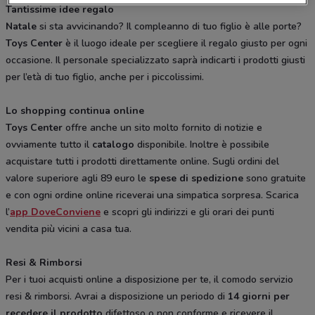
Tantissime idee regalo
Natale
si sta avvicinando? Il compleanno di tuo figlio è alle porte?
Toys Center
è il luogo ideale per scegliere il regalo giusto per ogni
occasione. Il personale specializzato saprà indicarti i prodotti giusti
per l’età di tuo figlio, anche per i piccolissimi.
Lo shopping continua online
Toys Center
offre anche un sito molto fornito di notizie e
ovviamente tutto il
catalogo
disponibile. Inoltre è possibile
acquistare tutti i prodotti direttamente online. Sugli ordini del
valore superiore agli 89 euro le
spese di spedizione
sono gratuite
e con ogni ordine online riceverai una simpatica sorpresa. Scarica
l’
app DoveConviene
e scopri gli indirizzi e gli orari dei punti
vendita più vicini a casa tua.
Resi & Rimborsi
Per i tuoi acquisti online a disposizione per te, il comodo servizio
resi & rimborsi. Avrai a disposizione un periodo di
14 giorni per
recedere il prodotto
difettoso o non conforme e ricevere il