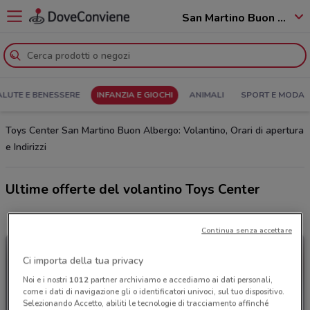
San Martino Buon Albergo - 37036
ALUTE E BENESSERE
INFANZIA E GIOCHI
ANIMALI
SPORT E MODA
Toys Center San Martino Buon Albergo: Volantino, Orari di apertura
e Indirizzi
Ultime offerte del volantino Toys Center
Continua senza accettare
Ci importa della tua privacy
Noi e i nostri
1012
partner archiviamo e accediamo ai dati personali,
come i dati di navigazione gli o identificatori univoci, sul tuo dispositivo.
Selezionando Accetto, abiliti le tecnologie di tracciamento affinché