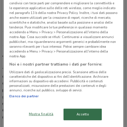
condivisi con terze parti per comprendere e migliorare la connettività e
6.9 km
CHIUSO
le esperienze applicative sulle delle reti wireless, come meglio indicato
nel paragrafo 13.b della nostra Privacy Policy. Inoltre, i tuoi dati possono
Via Trentino, 1 Sona
anche essere utilizzati per la creazione di report, ricerche di mercato,
scientifiche e statistiche, analisi basate sulla posizione e analisi delle
17.9 km
CHIUSO
tendenze. Puoi modificare le tue preferenze in qualsiasi momento
accedendo a Menu > Privacy > Personalizzazione all'interno della
nostra App. Cosa succede se rifiuti: Continuerai a visualizzare annunci
Tutti i negozi Toys Center
pubblicitari, ma riguarderanno argomenti generici e probabilmente non
saranno rilevanti per i tuoi interessi. Potrai sempre cambiare idea
accedendo a Menu > Privacy > Personalizzazione all'interno della
nostra App.
Toys Center, offerte e negozi
Noi e i nostri partner trattiamo i dati per fornire:
Toys Center
è la catena leader nella vendita di
giocattoli
. La
Utilizzare dati di geolocalizzazione precisi. Scansione attiva delle
qualità e il vasto assortimento di giochi delle migliori marche fanno
caratteristiche del dispositivo ai fini dell’identificazione. Archiviare
informazioni su dispositivo e/o accedervi. Pubblicità e contenuti
di
Toys Center
una garanzia quando si cerca un nuovissimo
personalizzati, misurazione delle prestazioni dei contenuti e degli
prodotto. Da
Barbie
alle
Tartarughe Ninja
, dai
Lego
ai classici
annunci, ricerche sul pubblico, sviluppo di servizi.
Elenco dei partner
giochi di società da Toys Center troverai sempre tutti i giocattoli più
nuovi a prezzi competitivi. Sfoglia il
volantino Toys
Center
direttamente sul sito DoveConviene o scaricando gratis la
Mostra finalità
Accetto
nostra app e scopri tutte le offerte in corso.