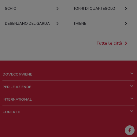
SCHIO
TORRI DI QUARTESOLO
DESENZANO DEL GARDA
THIENE
Tutte le città
DOVECONVIENE
Cos'è DoveConviene
PER LE AZIENDE
Chi siamo
Cosa facciamo
INTERNATIONAL
News e media
Richieste commerciali e marketing
Brazil
CONTATTI
Lavora con noi
Mexico
Segnalazione punto vendita
France
Segnalazione Volantino