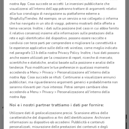
Viale Repubblica, 12/E Villorba
nostra App. Cosa succede se accetti: Le inserzioni pubblicitarie che
visualizzerai all'interno dell’app potranno trattare di argomenti relativi
9.6 km
APERTO
alla tua cronologia di navigazione su piattaforme esterne a
Shopfully/Tiendeo. Ad esempio, se un servizio a noi collegato ci informa
Via Terraglio, 245, Treviso
che hai navigato in un sito di viaggi, potremo mostrarti delle offerte a
tema vacanze. Inoltre, i dati sulla posizione (nel caso in cui abbia fornito
13.3 km
il relativo consenso) insieme alle informazioni sulle prestazioni della
rete e agli identificativi del dispositivo, possono essere raccolte e
condivisi con terze parti per comprendere e migliorare la connettività e
Via Don Federico Tosatto Venezia
le esperienze applicative sulle delle reti wireless, come meglio indicato
22.5 km
nel paragrafo 13.b della nostra Privacy Policy. Inoltre, i tuoi dati possono
anche essere utilizzati per la creazione di report, ricerche di mercato,
scientifiche e statistiche, analisi basate sulla posizione e analisi delle
PROSSIMA APERTURA Venezia
tendenze. Puoi modificare le tue preferenze in qualsiasi momento
22.5 km
accedendo a Menu > Privacy > Personalizzazione all'interno della
nostra App. Cosa succede se rifiuti: Continuerai a visualizzare annunci
pubblicitari, ma riguarderanno argomenti generici e probabilmente non
Tutti i negozi Iperceramica
saranno rilevanti per i tuoi interessi. Potrai sempre cambiare idea
accedendo a Menu > Privacy > Personalizzazione all'interno della
nostra App.
Noi e i nostri partner trattiamo i dati per fornire:
Altri volantini nelle vicinanze
Utilizzare dati di geolocalizzazione precisi. Scansione attiva delle
caratteristiche del dispositivo ai fini dell’identificazione. Archiviare
informazioni su dispositivo e/o accedervi. Pubblicità e contenuti
personalizzati, misurazione delle prestazioni dei contenuti e degli