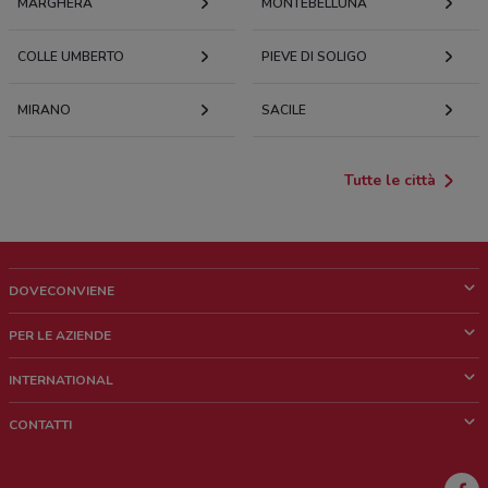
MARGHERA
MONTEBELLUNA
COLLE UMBERTO
PIEVE DI SOLIGO
MIRANO
SACILE
Tutte le città
DOVECONVIENE
Cos'è DoveConviene
PER LE AZIENDE
Chi siamo
Cosa facciamo
INTERNATIONAL
News e media
Richieste commerciali e marketing
Brazil
CONTATTI
Lavora con noi
Mexico
Segnalazione punto vendita
France