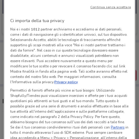
Continua senza accettare
Iperceramica
Ci importa della tua privacy
Noi e i nostri
1012
partner archiviamo e accediamo ai dati personali,
Scade il 31/08
9.6 km
come i dati di navigazione gli o identificatori univoci, sul tuo dispositivo.
Selezionando Accetto, abiliti le tecnologie di tracciamento affinché
supportino gli scopi mostrati alla voce "Noi e i nostri partner trattiamo i
Porta DoveConviene sempre con te!
dati da fornire". Nel caso in cui queste tecnologie dovessero essere
Puoi trovare le migliori offerte dei negozi vicino a te,
disabilitate, alcuni contenuti e annunci visualizzati potrebbero non
salvarle e creare la tua lista del risparmio, comodamente
essere rilevanti. Puoi accedere nuovamente a questo menu per
dal tuo cellulare.
modificare le tue scelte o per revocare il consenso facendo clic sul link
Mostra finalità in fondo alla pagina web. Tali scelte avranno effetto nel
SCARICA L’APP
contesto del nostro Sito web. Per maggiori informazioni, consulta
l'Informativa sulla privacy.
Privacy policy
Permettici di fornirti offerte più vicine ai tuoi bisogni: Utilizzando
Shopfully/Tiendeo puoi visualizzare inserzioni e offerte per i tuoi acquisti
Negozi e orari Iperceramica
quotidiani più attinenti ai tuoi gusti e al tuo mondo. Tutto questo è
possibile grazie ad una serie di strumenti e analisi effettuate in base alle
tue attività all'interno dell'applicazione e sulle piattaforme collegate,
come indicato nel paragrafo 2 della Privacy Policy. Per fare questo,
Viale Repubblica 12/E, Villorba (TV) Villorba
abbiamo bisogno del tuo consenso sull'uso dei dati raccolti a tale fine.
9.6 km
Se dai il tuo consenso condivideremo i tuoi dati personali con
Partners
in
tutto il mondo attraverso l’uso di SDK esterne. Puoi sempre cambiare
idea accedendo a Menu > Privacy > Personalizzazione, all’interno della