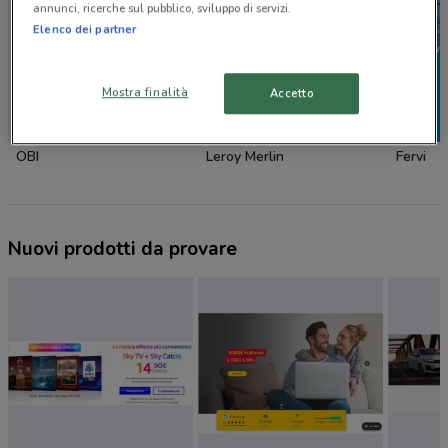
annunci, ricerche sul pubblico, sviluppo di servizi.
Elenco dei partner
Mostra finalità
Accetto
NUOVO
OBI
Leroy Merlin
Fervi
Nuovi prodotti da provare