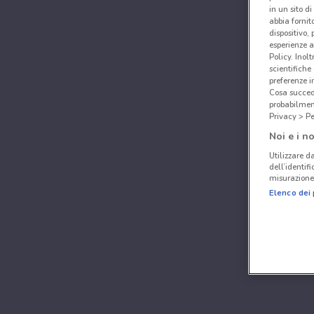
in un sito d
abbia fornit
dispositivo,
esperienze a
Policy. Inolt
scientifiche
preferenze 
Cosa succede
probabilmen
Privacy > Pe
Noi e i no
Utilizzare da
dell’identif
misurazione 
Elenco dei 