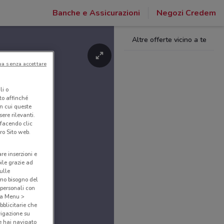
Banche e Assicurazioni
Negozi Credem
Altre offerte vicino a te
ua senza accettare
li o
nto affinché
in cui queste
ere rilevanti.
 facendo clic
ro Sito web.
are inserzioni e
bile grazie ad
sulle
amo bisogno del
 personali con
o a Menu >
bblicitarie che
vigazione su
e hai navigato