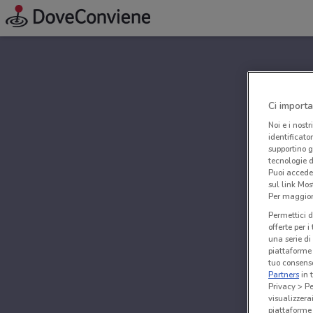
Ci importa
Noi e i nostr
identificato
supportino g
tecnologie d
Puoi accede
sul link Mos
Per maggiori
Permettici d
offerte per 
una serie di
piattaforme 
tuo consenso
Partners
in 
Privacy > Pe
visualizzera
piattaforme 