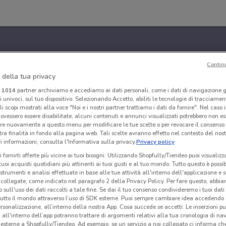
Contin
 della tua privacy
i
1014
partner archiviamo e accediamo ai dati personali, come i dati di navigazione g
ri univoci, sul tuo dispositivo. Selezionando Accetto, abiliti le tecnologie di tracciame
li scopi mostrati alla voce "Noi e i nostri partner trattiamo i dati da fornire". Nel caso 
ovessero essere disabilitate, alcuni contenuti e annunci visualizzati potrebbero non ess
re nuovamente a questo menu per modificare le tue scelte o per revocare il consenso
tra finalità in fondo alla pagina web. Tali scelte avranno effetto nel contesto del nost
 informazioni, consulta l'Informativa sulla privacy.
Privacy policy
i fornirti offerte più vicine ai tuoi bisogni: Utilizzando Shopfully/Tiendeo puoi visualizz
i tuoi acquisti quotidiani più attinenti ai tuoi gusti e al tuo mondo. Tutto questo è possi
 strumenti e analisi effettuate in base alle tue attività all'interno dell'applicazione e 
collegate, come indicato nel paragrafo 2 della Privacy Policy. Per fare questo, abbi
 sull'uso dei dati raccolti a tale fine. Se dai il tuo consenso condivideremo i tuoi dati
tutto il mondo attraverso l’uso di SDK esterne. Puoi sempre cambiare idea accedend
rsonalizzazione, all’interno della nostra App. Cosa succede se accetti: Le inserzioni pu
i all'interno dell’app potranno trattare di argomenti relativi alla tua cronologia di na
esterne a Shopfully/Tiendeo. Ad esempio, se un servizio a noi collegato ci informa ch