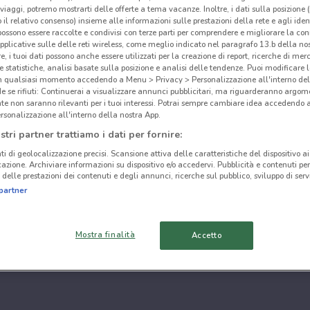
i viaggi, potremo mostrarti delle offerte a tema vacanze. Inoltre, i dati sulla posizione 
o il relativo consenso) insieme alle informazioni sulle prestazioni della rete e agli ident
 possono essere raccolte e condivisi con terze parti per comprendere e migliorare la conn
pplicative sulle delle reti wireless, come meglio indicato nel paragrafo 13.b della no
re, i tuoi dati possono anche essere utilizzati per la creazione di report, ricerche di mer
 e statistiche, analisi basate sulla posizione e analisi delle tendenze. Puoi modificare l
in qualsiasi momento accedendo a Menu > Privacy > Personalizzazione all'interno del
 se rifiuti: Continuerai a visualizzare annunci pubblicitari, ma riguarderanno argome
te non saranno rilevanti per i tuoi interessi. Potrai sempre cambiare idea accedendo
rsonalizzazione all'interno della nostra App.
stri partner trattiamo i dati per fornire:
ti di geolocalizzazione precisi. Scansione attiva delle caratteristiche del dispositivo ai 
icazione. Archiviare informazioni su dispositivo e/o accedervi. Pubblicità e contenuti per
delle prestazioni dei contenuti e degli annunci, ricerche sul pubblico, sviluppo di servi
partner
Mostra finalità
Accetto