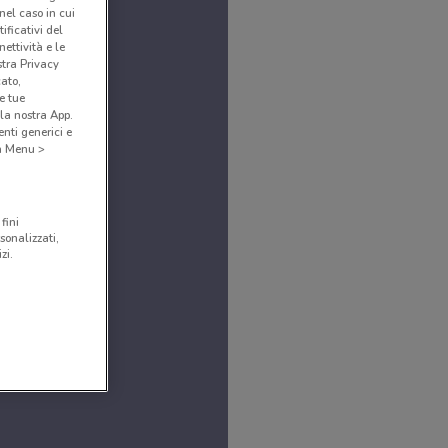
(nel caso in cui
ificativi del
ettività e le
stra Privacy
cato,
e tue
la nostra App.
nti generici e
 a Menu >
fini
sonalizzati,
zi.