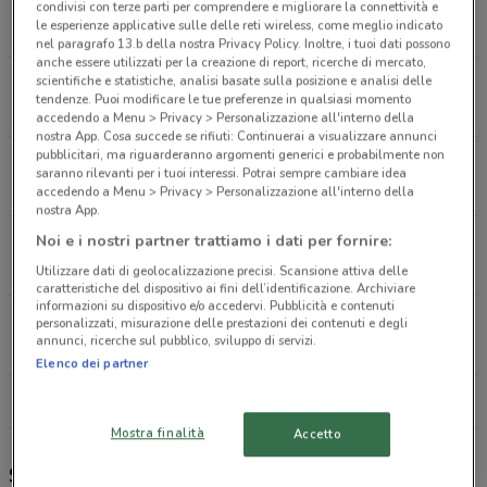
Via Cola Di Rienzo Roma
condivisi con terze parti per comprendere e migliorare la connettività e
le esperienze applicative sulle delle reti wireless, come meglio indicato
2.9 km
APERTO
nel paragrafo 13.b della nostra Privacy Policy. Inoltre, i tuoi dati possono
anche essere utilizzati per la creazione di report, ricerche di mercato,
scientifiche e statistiche, analisi basate sulla posizione e analisi delle
Via Del Corso, 58 Rome
tendenze. Puoi modificare le tue preferenze in qualsiasi momento
3.4 km
APERTO
accedendo a Menu > Privacy > Personalizzazione all'interno della
nostra App. Cosa succede se rifiuti: Continuerai a visualizzare annunci
pubblicitari, ma riguarderanno argomenti generici e probabilmente non
Piazza Fiume Roma
saranno rilevanti per i tuoi interessi. Potrai sempre cambiare idea
4.3 km
APERTO
accedendo a Menu > Privacy > Personalizzazione all'interno della
nostra App.
Noi e i nostri partner trattiamo i dati per fornire:
Via Giubbonari, 37 Roma
4.5 km
APERTO
Utilizzare dati di geolocalizzazione precisi. Scansione attiva delle
caratteristiche del dispositivo ai fini dell’identificazione. Archiviare
informazioni su dispositivo e/o accedervi. Pubblicità e contenuti
Stazione Termini Roma
personalizzati, misurazione delle prestazioni dei contenuti e degli
annunci, ricerche sul pubblico, sviluppo di servizi.
5.4 km
APERTO
Elenco dei partner
Tutti i negozi Solaris
Mostra finalità
Accetto
Solaris, offerte e negozi