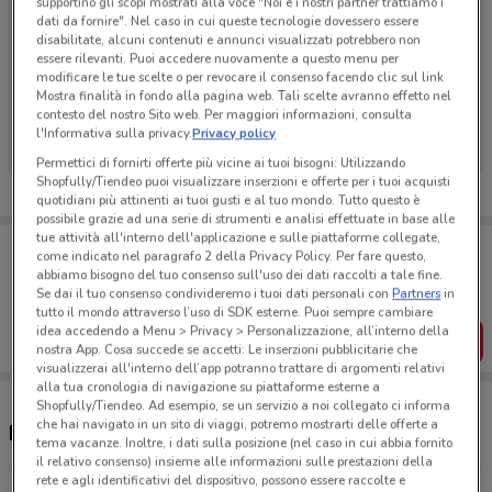
supportino gli scopi mostrati alla voce "Noi e i nostri partner trattiamo i
dati da fornire". Nel caso in cui queste tecnologie dovessero essere
disabilitate, alcuni contenuti e annunci visualizzati potrebbero non
essere rilevanti. Puoi accedere nuovamente a questo menu per
modificare le tue scelte o per revocare il consenso facendo clic sul link
Ci dispiace, al momento non abbiamo pubblicato
Mostra finalità in fondo alla pagina web. Tali scelte avranno effetto nel
volantini nella tua zona. Riprova più tardi.
contesto del nostro Sito web. Per maggiori informazioni, consulta
l'Informativa sulla privacy.
Privacy policy
Permettici di fornirti offerte più vicine ai tuoi bisogni: Utilizzando
Shopfully/Tiendeo puoi visualizzare inserzioni e offerte per i tuoi acquisti
quotidiani più attinenti ai tuoi gusti e al tuo mondo. Tutto questo è
possibile grazie ad una serie di strumenti e analisi effettuate in base alle
tue attività all'interno dell'applicazione e sulle piattaforme collegate,
Porta DoveConviene sempre con te!
come indicato nel paragrafo 2 della Privacy Policy. Per fare questo,
Puoi trovare le migliori offerte dei negozi vicino a te,
abbiamo bisogno del tuo consenso sull'uso dei dati raccolti a tale fine.
salvarle e creare la tua lista del risparmio, comodamente
Se dai il tuo consenso condivideremo i tuoi dati personali con
Partners
in
dal tuo cellulare.
tutto il mondo attraverso l’uso di SDK esterne. Puoi sempre cambiare
idea accedendo a Menu > Privacy > Personalizzazione, all’interno della
SCARICA L’APP
nostra App. Cosa succede se accetti: Le inserzioni pubblicitarie che
visualizzerai all'interno dell’app potranno trattare di argomenti relativi
alla tua cronologia di navigazione su piattaforme esterne a
Shopfully/Tiendeo. Ad esempio, se un servizio a noi collegato ci informa
che hai navigato in un sito di viaggi, potremo mostrarti delle offerte a
Negozi Solaris nelle vicinanze
tema vacanze. Inoltre, i dati sulla posizione (nel caso in cui abbia fornito
il relativo consenso) insieme alle informazioni sulle prestazioni della
rete e agli identificativi del dispositivo, possono essere raccolte e