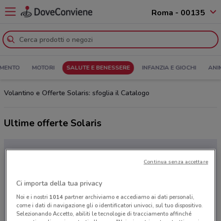
Roma - 00135
MENTO
MOTORI
SALUTE E BENESSERE
INFANZIA E GIOCHI
ANI
Volantino e Offerte Solaris: sfoglia il Catalogo
Ultime offerte Solaris
Continua senza accettare
Ci importa della tua privacy
Noi e i nostri
1014
partner archiviamo e accediamo ai dati personali,
come i dati di navigazione gli o identificatori univoci, sul tuo dispositivo.
Selezionando Accetto, abiliti le tecnologie di tracciamento affinché