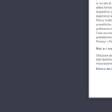
in un sito d
abbia fornit
dispositivo,
esperienze a
Policy. Inolt
scientifiche
preferenze 
Cosa succede
probabilmen
Privacy > Pe
Noi e i no
Utilizzare da
dell’identif
misurazione 
Elenco dei 