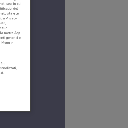
(nel caso in cui
ificativi del
ettività e le
stra Privacy
cato,
e tue
la nostra App.
nti generici e
 a Menu >
fini
sonalizzati,
zi.