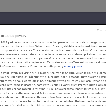
Contin
 della tua privacy
i
1012
partner archiviamo e accediamo ai dati personali, come i dati di navigazione g
ri univoci, sul tuo dispositivo. Selezionando Accetto, abiliti le tecnologie di tracciame
li scopi mostrati alla voce "Noi e i nostri partner trattiamo i dati da fornire". Nel caso 
ovessero essere disabilitate, alcuni contenuti e annunci visualizzati potrebbero non ess
re nuovamente a questo menu per modificare le tue scelte o per revocare il consenso
tra finalità in fondo alla pagina web. Tali scelte avranno effetto nel contesto del nost
 informazioni, consulta l'Informativa sulla privacy.
Privacy policy
i fornirti offerte più vicine ai tuoi bisogni: Utilizzando Shopfully/Tiendeo puoi visualizz
i tuoi acquisti quotidiani più attinenti ai tuoi gusti e al tuo mondo. Tutto questo è possi
 strumenti e analisi effettuate in base alle tue attività all'interno dell'applicazione e 
collegate, come indicato nel paragrafo 2 della Privacy Policy. Per fare questo, abbi
 sull'uso dei dati raccolti a tale fine. Se dai il tuo consenso condivideremo i tuoi dati
tutto il mondo attraverso l’uso di SDK esterne. Puoi sempre cambiare idea accedend
rsonalizzazione, all’interno della nostra App. Cosa succede se accetti: Le inserzioni pu
i all'interno dell’app potranno trattare di argomenti relativi alla tua cronologia di na
esterne a Shopfully/Tiendeo. Ad esempio, se un servizio a noi collegato ci informa ch