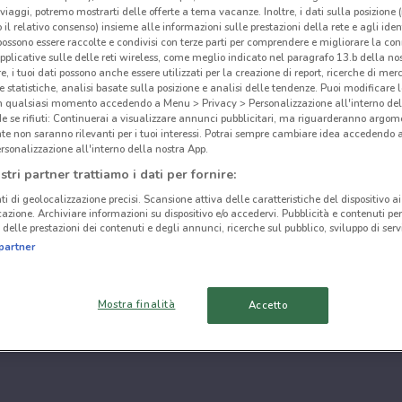
i viaggi, potremo mostrarti delle offerte a tema vacanze. Inoltre, i dati sulla posizione 
o il relativo consenso) insieme alle informazioni sulle prestazioni della rete e agli ident
 possono essere raccolte e condivisi con terze parti per comprendere e migliorare la conn
pplicative sulle delle reti wireless, come meglio indicato nel paragrafo 13.b della no
re, i tuoi dati possono anche essere utilizzati per la creazione di report, ricerche di mer
 e statistiche, analisi basate sulla posizione e analisi delle tendenze. Puoi modificare l
in qualsiasi momento accedendo a Menu > Privacy > Personalizzazione all'interno del
 se rifiuti: Continuerai a visualizzare annunci pubblicitari, ma riguarderanno argome
te non saranno rilevanti per i tuoi interessi. Potrai sempre cambiare idea accedendo
rsonalizzazione all'interno della nostra App.
stri partner trattiamo i dati per fornire:
ti di geolocalizzazione precisi. Scansione attiva delle caratteristiche del dispositivo ai 
icazione. Archiviare informazioni su dispositivo e/o accedervi. Pubblicità e contenuti per
delle prestazioni dei contenuti e degli annunci, ricerche sul pubblico, sviluppo di servi
partner
Mostra finalità
Accetto