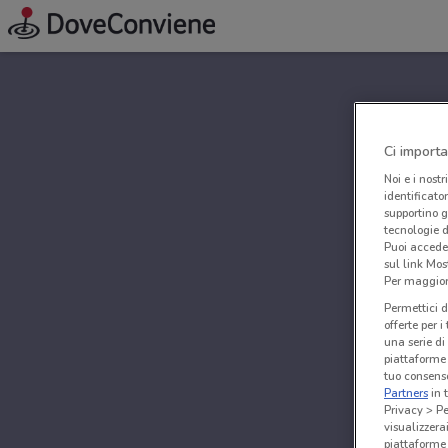
Ci importa
Noi e i nostr
identificato
supportino g
tecnologie d
Puoi accede
sul link Mos
Per maggiori
Permettici d
offerte per 
una serie di
piattaforme 
tuo consenso
Partners
in 
Privacy > Pe
visualizzera
piattaforme 