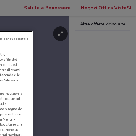
Salute e Benessere
Negozi Ottica VistaSì
Altre offerte vicino a te
ua senza accettare
li o
nto affinché
in cui queste
ere rilevanti.
 facendo clic
ro Sito web.
are inserzioni e
bile grazie ad
sulle
amo bisogno del
 personali con
o a Menu >
bblicitarie che
vigazione su
e hai navigato