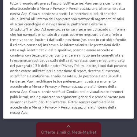
tutto il mondo attraverso l’uso di SDK esterne. Puoi sempre cambiare
idea accedendo a Menu > Privacy > Personalizzazione, all’interno della
nostra App. Cosa succede se accetti: Le inserzioni pubblicitarie che
visualizzerai all'interno dell’app potranno trattare di argomenti relativi
alla tua cronologia di navigazione su piattaforme esterne a
Shopfully/Tiendeo. Ad esempio, se un servizio a noi collegato ci informa
che hai navigato in un sito di viaggi, potremo mostrarti delle offerte a
tema vacanze. Inoltre, i dati sulla posizione (nel caso in cui abbia fornito
il relativo consenso) insieme alle informazioni sulle prestazioni della
rete e agli identificativi del dispositivo, possono essere raccolte e
condivisi con terze parti per comprendere e migliorare la connettività e
le esperienze applicative sulle delle reti wireless, come meglio indicato
nel paragrafo 13.b della nostra Privacy Policy. Inoltre, i tuoi dati possono
anche essere utilizzati per la creazione di report, ricerche di mercato,
scientifiche e statistiche, analisi basate sulla posizione e analisi delle
tendenze. Puoi modificare le tue preferenze in qualsiasi momento
accedendo a Menu > Privacy > Personalizzazione all'interno della
nostra App. Cosa succede se rifiuti: Continuerai a visualizzare annunci
pubblicitari, ma riguarderanno argomenti generici e probabilmente non
saranno rilevanti per i tuoi interessi. Potrai sempre cambiare idea
accedendo a Menu > Privacy > Personalizzazione all'interno della
nostra App.
Noi e i nostri partner trattiamo i dati per fornire:
Utilizzare dati di geolocalizzazione precisi. Scansione attiva delle
Offerte simili di Medi-Market
caratteristiche del dispositivo ai fini dell’identificazione. Archiviare