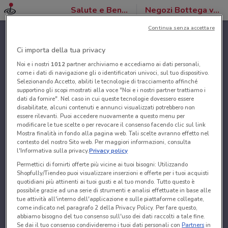
Salute e Benessere
Negozi Bottega verde
Continua senza accettare
Ci importa della tua privacy
Noi e i nostri
1012
partner archiviamo e accediamo ai dati personali,
come i dati di navigazione gli o identificatori univoci, sul tuo dispositivo.
Selezionando Accetto, abiliti le tecnologie di tracciamento affinché
supportino gli scopi mostrati alla voce "Noi e i nostri partner trattiamo i
dati da fornire". Nel caso in cui queste tecnologie dovessero essere
disabilitate, alcuni contenuti e annunci visualizzati potrebbero non
essere rilevanti. Puoi accedere nuovamente a questo menu per
modificare le tue scelte o per revocare il consenso facendo clic sul link
Mostra finalità in fondo alla pagina web. Tali scelte avranno effetto nel
contesto del nostro Sito web. Per maggiori informazioni, consulta
l'Informativa sulla privacy.
Privacy policy
Permettici di fornirti offerte più vicine ai tuoi bisogni: Utilizzando
Shopfully/Tiendeo puoi visualizzare inserzioni e offerte per i tuoi acquisti
quotidiani più attinenti ai tuoi gusti e al tuo mondo. Tutto questo è
possibile grazie ad una serie di strumenti e analisi effettuate in base alle
tue attività all'interno dell'applicazione e sulle piattaforme collegate,
come indicato nel paragrafo 2 della Privacy Policy. Per fare questo,
abbiamo bisogno del tuo consenso sull'uso dei dati raccolti a tale fine.
Se dai il tuo consenso condivideremo i tuoi dati personali con
Partners
in