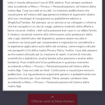
tutto il mondo attraverso l’uso di SDK esterne. Puoi sempre cambiare
idea accedendo a Menu > Privacy > Personalizzazione, all’interno della
nostra App. Cosa succede se accetti: Le inserzioni pubblicitarie che
visualizzerai all'interno dell’app potranno trattare di argomenti relativi
alla tua cronologia di navigazione su piattaforme esterne a
Shopfully/Tiendeo. Ad esempio, se un servizio a noi collegato ci informa
che hai navigato in un sito di viaggi, potremo mostrarti delle offerte a
tema vacanze. Inoltre, i dati sulla posizione (nel caso in cui abbia fornito
il relativo consenso) insieme alle informazioni sulle prestazioni della
rete e agli identificativi del dispositivo, possono essere raccolte e
condivisi con terze parti per comprendere e migliorare la connettività e
le esperienze applicative sulle delle reti wireless, come meglio indicato
nel paragrafo 13.b della nostra Privacy Policy. Inoltre, i tuoi dati possono
anche essere utilizzati per la creazione di report, ricerche di mercato,
scientifiche e statistiche, analisi basate sulla posizione e analisi delle
tendenze. Puoi modificare le tue preferenze in qualsiasi momento
accedendo a Menu > Privacy > Personalizzazione all'interno della
nostra App. Cosa succede se rifiuti: Continuerai a visualizzare annunci
pubblicitari, ma riguarderanno argomenti generici e probabilmente non
saranno rilevanti per i tuoi interessi. Potrai sempre cambiare idea
accedendo a Menu > Privacy > Personalizzazione all'interno della
nostra App.
Noi e i nostri partner trattiamo i dati per fornire:
Utilizzare dati di geolocalizzazione precisi. Scansione attiva delle
Offerte simili di Medi-Market
caratteristiche del dispositivo ai fini dell’identificazione. Archiviare