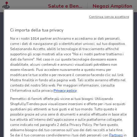
Salute e Benessere
Negozi Amplifon
Continua senza accettare
Ci importa della tua privacy
Noi e i nostri
1014
partner archiviamo e accediamo ai dati personali,
come i dati di navigazione gli o identificatori univoci, sul tuo dispositivo.
Selezionando Accetto, abiliti le tecnologie di tracciamento affinché
supportino gli scopi mostrati alla voce "Noi e i nostri partner trattiamo i
dati da fornire". Nel caso in cui queste tecnologie dovessero essere
disabilitate, alcuni contenuti e annunci visualizzati potrebbero non
essere rilevanti. Puoi accedere nuovamente a questo menu per
modificare le tue scelte o per revocare il consenso facendo clic sul link
Mostra finalità in fondo alla pagina web. Tali scelte avranno effetto nel
contesto del nostro Sito web. Per maggiori informazioni, consulta
l'Informativa sulla privacy.
Privacy policy
Permettici di fornirti offerte più vicine ai tuoi bisogni: Utilizzando
Shopfully/Tiendeo puoi visualizzare inserzioni e offerte per i tuoi acquisti
quotidiani più attinenti ai tuoi gusti e al tuo mondo. Tutto questo è
possibile grazie ad una serie di strumenti e analisi effettuate in base alle
tue attività all'interno dell'applicazione e sulle piattaforme collegate,
come indicato nel paragrafo 2 della Privacy Policy. Per fare questo,
abbiamo bisogno del tuo consenso sull'uso dei dati raccolti a tale fine.
Se dai il tuo consenso condivideremo i tuoi dati personali con
Partners
in