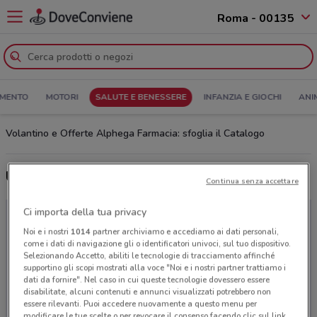
Roma - 00135
MENTO
MOTORI
SALUTE E BENESSERE
INFANZIA E GIOCHI
ANI
Volantino e Offerte Alphega Farmacia: sfoglia il Catalogo
Ultime offerte del volantino Alphega Farmacia
Continua senza accettare
Ci importa della tua privacy
Noi e i nostri
1014
partner archiviamo e accediamo ai dati personali,
come i dati di navigazione gli o identificatori univoci, sul tuo dispositivo.
Selezionando Accetto, abiliti le tecnologie di tracciamento affinché
supportino gli scopi mostrati alla voce "Noi e i nostri partner trattiamo i
dati da fornire". Nel caso in cui queste tecnologie dovessero essere
disabilitate, alcuni contenuti e annunci visualizzati potrebbero non
essere rilevanti. Puoi accedere nuovamente a questo menu per
modificare le tue scelte o per revocare il consenso facendo clic sul link