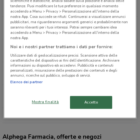
Piazza di Spagna, 30 Roma
scientifiche e statistiche, analisi basate sulla posizione e analisi delle
tendenze. Puoi modificare le tue preferenze in qualsiasi momento
3.8 km
CHIUSO
accedendo a Menu > Privacy > Personalizzazione all'interno della
nostra App. Cosa succede se rifiuti: Continuerai a visualizzare annunci
pubblicitari, ma riguarderanno argomenti generici e probabilmente non
Via Gregorio VII, 129 Roma
saranno rilevanti per i tuoi interessi. Potrai sempre cambiare idea
4.1 km
CHIUSO
accedendo a Menu > Privacy > Personalizzazione all'interno della
nostra App.
Via Boccea 184 Roma
Noi e i nostri partner trattiamo i dati per fornire:
4.3 km
CHIUSO
Utilizzare dati di geolocalizzazione precisi. Scansione attiva delle
caratteristiche del dispositivo ai fini dell’identificazione. Archiviare
informazioni su dispositivo e/o accedervi. Pubblicità e contenuti
Via Aurelia, 670 Roma
personalizzati, misurazione delle prestazioni dei contenuti e degli
annunci, ricerche sul pubblico, sviluppo di servizi.
5.4 km
Elenco dei partner
Largo Guglielmo Bilancioni, 8 Roma
6 km
Mostra finalità
Accetto
Tutti i negozi Alphega Farmacia
Alphega Farmacia, offerte e negozi