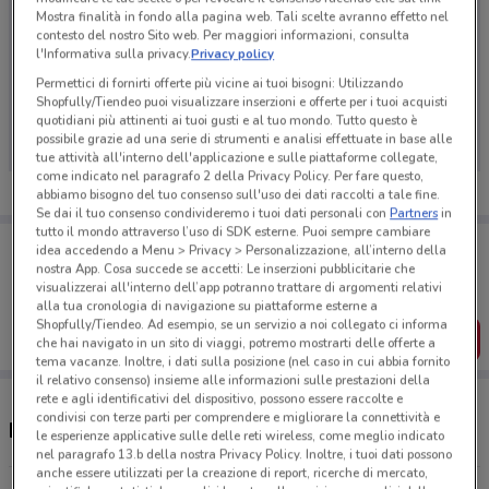
Mostra finalità in fondo alla pagina web. Tali scelte avranno effetto nel
contesto del nostro Sito web. Per maggiori informazioni, consulta
l'Informativa sulla privacy.
Privacy policy
Permettici di fornirti offerte più vicine ai tuoi bisogni: Utilizzando
Ci dispiace, al momento non abbiamo pubblicato
Shopfully/Tiendeo puoi visualizzare inserzioni e offerte per i tuoi acquisti
volantini nella tua zona. Riprova più tardi.
quotidiani più attinenti ai tuoi gusti e al tuo mondo. Tutto questo è
possibile grazie ad una serie di strumenti e analisi effettuate in base alle
tue attività all'interno dell'applicazione e sulle piattaforme collegate,
come indicato nel paragrafo 2 della Privacy Policy. Per fare questo,
abbiamo bisogno del tuo consenso sull'uso dei dati raccolti a tale fine.
Se dai il tuo consenso condivideremo i tuoi dati personali con
Partners
in
tutto il mondo attraverso l’uso di SDK esterne. Puoi sempre cambiare
Porta DoveConviene sempre con te!
idea accedendo a Menu > Privacy > Personalizzazione, all’interno della
Puoi trovare le migliori offerte dei negozi vicino a te,
nostra App. Cosa succede se accetti: Le inserzioni pubblicitarie che
salvarle e creare la tua lista del risparmio, comodamente
visualizzerai all'interno dell’app potranno trattare di argomenti relativi
dal tuo cellulare.
alla tua cronologia di navigazione su piattaforme esterne a
Shopfully/Tiendeo. Ad esempio, se un servizio a noi collegato ci informa
SCARICA L’APP
che hai navigato in un sito di viaggi, potremo mostrarti delle offerte a
tema vacanze. Inoltre, i dati sulla posizione (nel caso in cui abbia fornito
il relativo consenso) insieme alle informazioni sulle prestazioni della
rete e agli identificativi del dispositivo, possono essere raccolte e
condivisi con terze parti per comprendere e migliorare la connettività e
Negozi Alphega Farmacia nelle vicinanze
le esperienze applicative sulle delle reti wireless, come meglio indicato
nel paragrafo 13.b della nostra Privacy Policy. Inoltre, i tuoi dati possono
anche essere utilizzati per la creazione di report, ricerche di mercato,