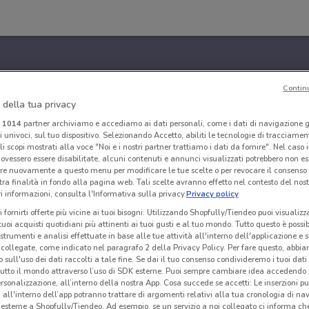
Contin
 della tua privacy
i
1014
partner archiviamo e accediamo ai dati personali, come i dati di navigazione g
ri univoci, sul tuo dispositivo. Selezionando Accetto, abiliti le tecnologie di tracciame
li scopi mostrati alla voce "Noi e i nostri partner trattiamo i dati da fornire". Nel caso 
ovessero essere disabilitate, alcuni contenuti e annunci visualizzati potrebbero non ess
re nuovamente a questo menu per modificare le tue scelte o per revocare il consenso
tra finalità in fondo alla pagina web. Tali scelte avranno effetto nel contesto del nost
 informazioni, consulta l'Informativa sulla privacy.
Privacy policy
i fornirti offerte più vicine ai tuoi bisogni: Utilizzando Shopfully/Tiendeo puoi visualizz
i tuoi acquisti quotidiani più attinenti ai tuoi gusti e al tuo mondo. Tutto questo è possi
 strumenti e analisi effettuate in base alle tue attività all'interno dell'applicazione e 
collegate, come indicato nel paragrafo 2 della Privacy Policy. Per fare questo, abbi
 sull'uso dei dati raccolti a tale fine. Se dai il tuo consenso condivideremo i tuoi dati
tutto il mondo attraverso l’uso di SDK esterne. Puoi sempre cambiare idea accedend
rsonalizzazione, all’interno della nostra App. Cosa succede se accetti: Le inserzioni pu
i all'interno dell’app potranno trattare di argomenti relativi alla tua cronologia di na
esterne a Shopfully/Tiendeo. Ad esempio, se un servizio a noi collegato ci informa ch