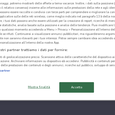
i viaggi, potremo mostrarti delle offerte a tema vacanze. Inoltre, i dati sulla posizione 
o il relativo consenso) insieme alle informazioni sulle prestazioni della rete e agli ident
 possono essere raccolte e condivisi con terze parti per comprendere e migliorare la conn
pplicative sulle delle reti wireless, come meglio indicato nel paragrafo 13.b della no
re, i tuoi dati possono anche essere utilizzati per la creazione di report, ricerche di mer
 e statistiche, analisi basate sulla posizione e analisi delle tendenze. Puoi modificare l
in qualsiasi momento accedendo a Menu > Privacy > Personalizzazione all'interno del
 se rifiuti: Continuerai a visualizzare annunci pubblicitari, ma riguarderanno argome
te non saranno rilevanti per i tuoi interessi. Potrai sempre cambiare idea accedendo
rsonalizzazione all'interno della nostra App.
stri partner trattiamo i dati per fornire:
ti di geolocalizzazione precisi. Scansione attiva delle caratteristiche del dispositivo ai 
icazione. Archiviare informazioni su dispositivo e/o accedervi. Pubblicità e contenuti per
delle prestazioni dei contenuti e degli annunci, ricerche sul pubblico, sviluppo di servi
partner
Mostra finalità
Accetto