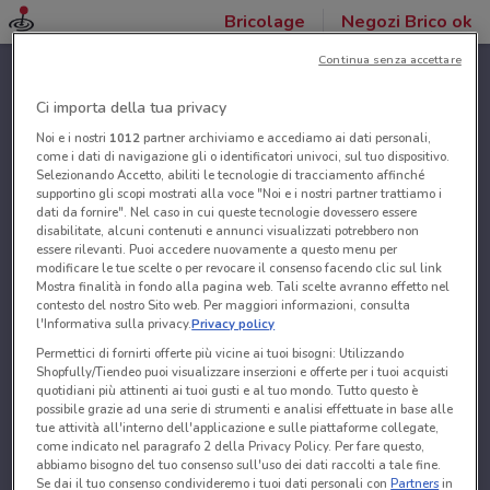
Bricolage
Negozi Brico ok
Continua senza accettare
Ci importa della tua privacy
Noi e i nostri
1012
partner archiviamo e accediamo ai dati personali,
come i dati di navigazione gli o identificatori univoci, sul tuo dispositivo.
Selezionando Accetto, abiliti le tecnologie di tracciamento affinché
supportino gli scopi mostrati alla voce "Noi e i nostri partner trattiamo i
dati da fornire". Nel caso in cui queste tecnologie dovessero essere
disabilitate, alcuni contenuti e annunci visualizzati potrebbero non
essere rilevanti. Puoi accedere nuovamente a questo menu per
modificare le tue scelte o per revocare il consenso facendo clic sul link
Mostra finalità in fondo alla pagina web. Tali scelte avranno effetto nel
contesto del nostro Sito web. Per maggiori informazioni, consulta
l'Informativa sulla privacy.
Privacy policy
Permettici di fornirti offerte più vicine ai tuoi bisogni: Utilizzando
Shopfully/Tiendeo puoi visualizzare inserzioni e offerte per i tuoi acquisti
quotidiani più attinenti ai tuoi gusti e al tuo mondo. Tutto questo è
possibile grazie ad una serie di strumenti e analisi effettuate in base alle
tue attività all'interno dell'applicazione e sulle piattaforme collegate,
come indicato nel paragrafo 2 della Privacy Policy. Per fare questo,
abbiamo bisogno del tuo consenso sull'uso dei dati raccolti a tale fine.
Se dai il tuo consenso condivideremo i tuoi dati personali con
Partners
in