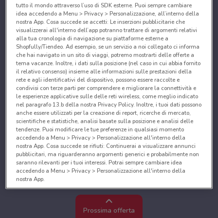
tutto il mondo attraverso l’uso di SDK esterne. Puoi sempre cambiare
idea accedendo a Menu > Privacy > Personalizzazione, all’interno della
nostra App. Cosa succede se accetti: Le inserzioni pubblicitarie che
visualizzerai all'interno dell’app potranno trattare di argomenti relativi
alla tua cronologia di navigazione su piattaforme esterne a
Shopfully/Tiendeo. Ad esempio, se un servizio a noi collegato ci informa
che hai navigato in un sito di viaggi, potremo mostrarti delle offerte a
tema vacanze. Inoltre, i dati sulla posizione (nel caso in cui abbia fornito
il relativo consenso) insieme alle informazioni sulle prestazioni della
rete e agli identificativi del dispositivo, possono essere raccolte e
condivisi con terze parti per comprendere e migliorare la connettività e
le esperienze applicative sulle delle reti wireless, come meglio indicato
nel paragrafo 13.b della nostra Privacy Policy. Inoltre, i tuoi dati possono
anche essere utilizzati per la creazione di report, ricerche di mercato,
scientifiche e statistiche, analisi basate sulla posizione e analisi delle
tendenze. Puoi modificare le tue preferenze in qualsiasi momento
accedendo a Menu > Privacy > Personalizzazione all'interno della
nostra App. Cosa succede se rifiuti: Continuerai a visualizzare annunci
pubblicitari, ma riguarderanno argomenti generici e probabilmente non
saranno rilevanti per i tuoi interessi. Potrai sempre cambiare idea
accedendo a Menu > Privacy > Personalizzazione all'interno della
nostra App.
Noi e i nostri partner trattiamo i dati per fornire:
Utilizzare dati di geolocalizzazione precisi. Scansione attiva delle
Prossima offerta
caratteristiche del dispositivo ai fini dell’identificazione. Archiviare