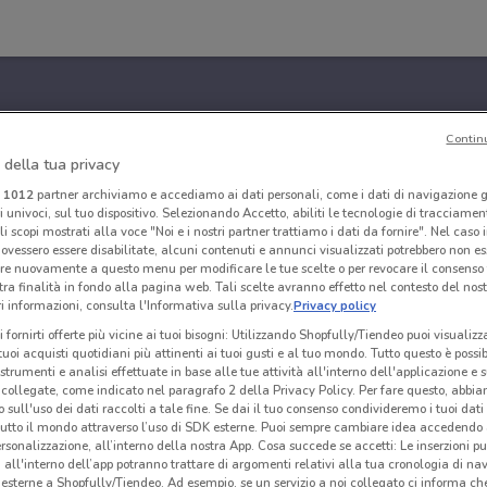
Contin
 della tua privacy
i
1012
partner archiviamo e accediamo ai dati personali, come i dati di navigazione g
ri univoci, sul tuo dispositivo. Selezionando Accetto, abiliti le tecnologie di tracciame
li scopi mostrati alla voce "Noi e i nostri partner trattiamo i dati da fornire". Nel caso 
ovessero essere disabilitate, alcuni contenuti e annunci visualizzati potrebbero non ess
re nuovamente a questo menu per modificare le tue scelte o per revocare il consenso
tra finalità in fondo alla pagina web. Tali scelte avranno effetto nel contesto del nost
 informazioni, consulta l'Informativa sulla privacy.
Privacy policy
i fornirti offerte più vicine ai tuoi bisogni: Utilizzando Shopfully/Tiendeo puoi visualizz
i tuoi acquisti quotidiani più attinenti ai tuoi gusti e al tuo mondo. Tutto questo è possi
 strumenti e analisi effettuate in base alle tue attività all'interno dell'applicazione e 
collegate, come indicato nel paragrafo 2 della Privacy Policy. Per fare questo, abbi
 sull'uso dei dati raccolti a tale fine. Se dai il tuo consenso condivideremo i tuoi dati
tutto il mondo attraverso l’uso di SDK esterne. Puoi sempre cambiare idea accedend
rsonalizzazione, all’interno della nostra App. Cosa succede se accetti: Le inserzioni pu
i all'interno dell’app potranno trattare di argomenti relativi alla tua cronologia di na
esterne a Shopfully/Tiendeo. Ad esempio, se un servizio a noi collegato ci informa ch