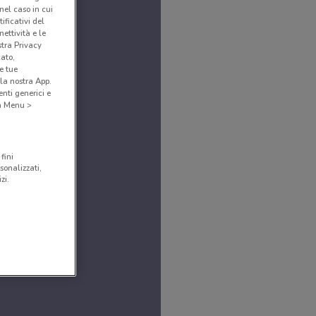
(nel caso in cui
ificativi del
ettività e le
stra Privacy
cato,
e tue
la nostra App.
nti generici e
 a Menu >
fini
sonalizzati,
zi.