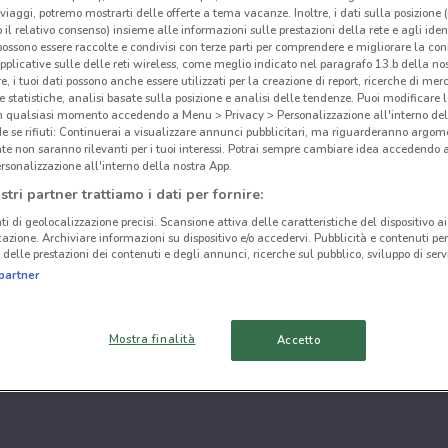
i viaggi, potremo mostrarti delle offerte a tema vacanze. Inoltre, i dati sulla posizione 
o il relativo consenso) insieme alle informazioni sulle prestazioni della rete e agli ident
 possono essere raccolte e condivisi con terze parti per comprendere e migliorare la conn
pplicative sulle delle reti wireless, come meglio indicato nel paragrafo 13.b della no
re, i tuoi dati possono anche essere utilizzati per la creazione di report, ricerche di mer
 e statistiche, analisi basate sulla posizione e analisi delle tendenze. Puoi modificare l
in qualsiasi momento accedendo a Menu > Privacy > Personalizzazione all'interno del
 se rifiuti: Continuerai a visualizzare annunci pubblicitari, ma riguarderanno argome
te non saranno rilevanti per i tuoi interessi. Potrai sempre cambiare idea accedendo
rsonalizzazione all'interno della nostra App.
stri partner trattiamo i dati per fornire:
ti di geolocalizzazione precisi. Scansione attiva delle caratteristiche del dispositivo ai 
icazione. Archiviare informazioni su dispositivo e/o accedervi. Pubblicità e contenuti per
delle prestazioni dei contenuti e degli annunci, ricerche sul pubblico, sviluppo di servi
partner
Mostra finalità
Accetto