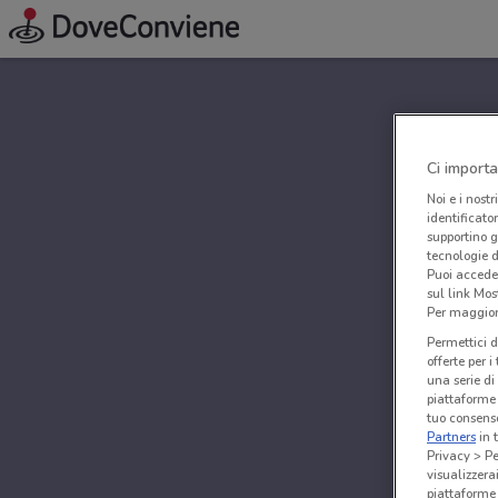
Ci importa
Noi e i nostr
identificato
supportino g
tecnologie d
Puoi accede
sul link Mos
Per maggiori
Permettici d
offerte per 
una serie di
piattaforme 
tuo consenso
Partners
in 
Privacy > Pe
visualizzera
piattaforme 