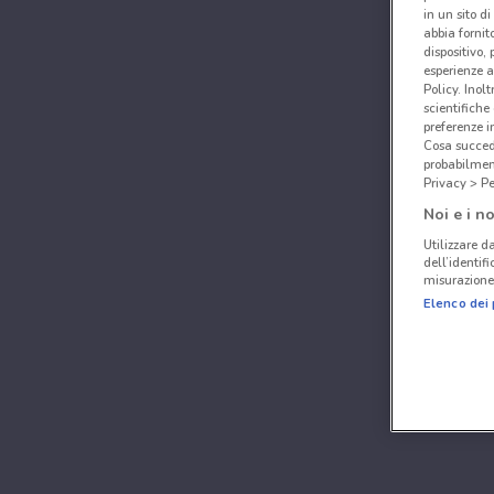
in un sito d
abbia fornit
dispositivo,
esperienze a
Policy. Inolt
scientifiche
preferenze 
Cosa succede
probabilmen
Privacy > Pe
Noi e i no
Utilizzare da
dell’identif
misurazione 
Elenco dei 