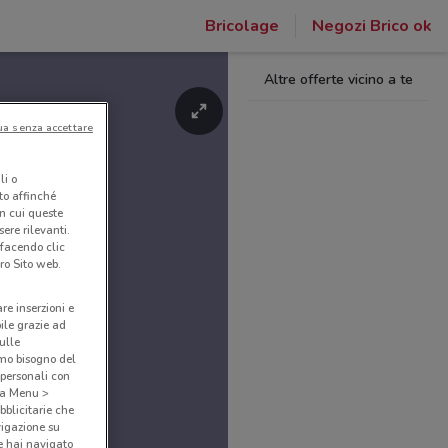
Bricolage
Negozi Brico ok
Altre offerte vicino a te
ua senza accettare
li o
nto affinché
in cui queste
ere rilevanti.
 facendo clic
ro Sito web.
are inserzioni e
bile grazie ad
sulle
amo bisogno del
 personali con
o a Menu >
bblicitarie che
vigazione su
e hai navigato