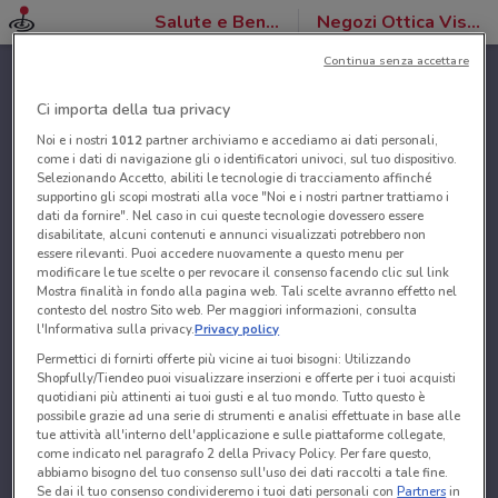
Salute e Benessere
Negozi Ottica VistaSì
Continua senza accettare
Ci importa della tua privacy
Noi e i nostri
1012
partner archiviamo e accediamo ai dati personali,
come i dati di navigazione gli o identificatori univoci, sul tuo dispositivo.
Selezionando Accetto, abiliti le tecnologie di tracciamento affinché
supportino gli scopi mostrati alla voce "Noi e i nostri partner trattiamo i
dati da fornire". Nel caso in cui queste tecnologie dovessero essere
disabilitate, alcuni contenuti e annunci visualizzati potrebbero non
essere rilevanti. Puoi accedere nuovamente a questo menu per
modificare le tue scelte o per revocare il consenso facendo clic sul link
Mostra finalità in fondo alla pagina web. Tali scelte avranno effetto nel
contesto del nostro Sito web. Per maggiori informazioni, consulta
l'Informativa sulla privacy.
Privacy policy
Permettici di fornirti offerte più vicine ai tuoi bisogni: Utilizzando
Shopfully/Tiendeo puoi visualizzare inserzioni e offerte per i tuoi acquisti
quotidiani più attinenti ai tuoi gusti e al tuo mondo. Tutto questo è
possibile grazie ad una serie di strumenti e analisi effettuate in base alle
tue attività all'interno dell'applicazione e sulle piattaforme collegate,
come indicato nel paragrafo 2 della Privacy Policy. Per fare questo,
abbiamo bisogno del tuo consenso sull'uso dei dati raccolti a tale fine.
Se dai il tuo consenso condivideremo i tuoi dati personali con
Partners
in