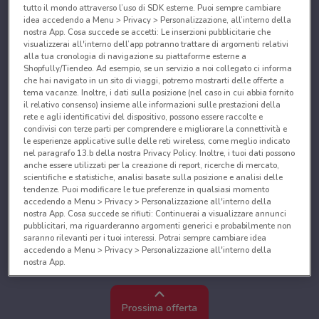
tutto il mondo attraverso l’uso di SDK esterne. Puoi sempre cambiare
idea accedendo a Menu > Privacy > Personalizzazione, all’interno della
nostra App. Cosa succede se accetti: Le inserzioni pubblicitarie che
visualizzerai all'interno dell’app potranno trattare di argomenti relativi
alla tua cronologia di navigazione su piattaforme esterne a
Shopfully/Tiendeo. Ad esempio, se un servizio a noi collegato ci informa
che hai navigato in un sito di viaggi, potremo mostrarti delle offerte a
tema vacanze. Inoltre, i dati sulla posizione (nel caso in cui abbia fornito
il relativo consenso) insieme alle informazioni sulle prestazioni della
rete e agli identificativi del dispositivo, possono essere raccolte e
condivisi con terze parti per comprendere e migliorare la connettività e
le esperienze applicative sulle delle reti wireless, come meglio indicato
nel paragrafo 13.b della nostra Privacy Policy. Inoltre, i tuoi dati possono
anche essere utilizzati per la creazione di report, ricerche di mercato,
scientifiche e statistiche, analisi basate sulla posizione e analisi delle
tendenze. Puoi modificare le tue preferenze in qualsiasi momento
accedendo a Menu > Privacy > Personalizzazione all'interno della
nostra App. Cosa succede se rifiuti: Continuerai a visualizzare annunci
pubblicitari, ma riguarderanno argomenti generici e probabilmente non
saranno rilevanti per i tuoi interessi. Potrai sempre cambiare idea
accedendo a Menu > Privacy > Personalizzazione all'interno della
nostra App.
Noi e i nostri partner trattiamo i dati per fornire:
Utilizzare dati di geolocalizzazione precisi. Scansione attiva delle
Prossima offerta
caratteristiche del dispositivo ai fini dell’identificazione. Archiviare